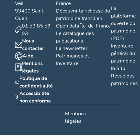
Veil
France
La
93400 Saint-
Découvrir la richesse du
plateforme
Ouen
patrimoine francilien
ouverte du
01 53 85 59
Open data Île-de-France
patrimoine
93
Le catalogue des
(POP)
Nous
publications
Inventaire
contacter
La newsletter
général du
Aide
Patrimoines et
patrimoine
Mentions
Inventaire
In Situ.
légales
Revue des
Politique de
patrimoines
confidentialité
Accessibilité :
non conforme
Mentions
légales