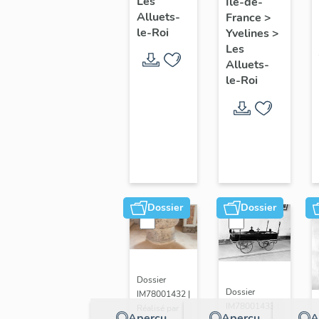
Les
Île-de-
Alluets-
France
>
le-Roi
Yvelines
>
Les
Alluets-
le-Roi
Dossier
Dossier
Dossier
Dossier
IM78001432 |
IM78001433 |
Réalisé par
Aperçu
Aperçu
A