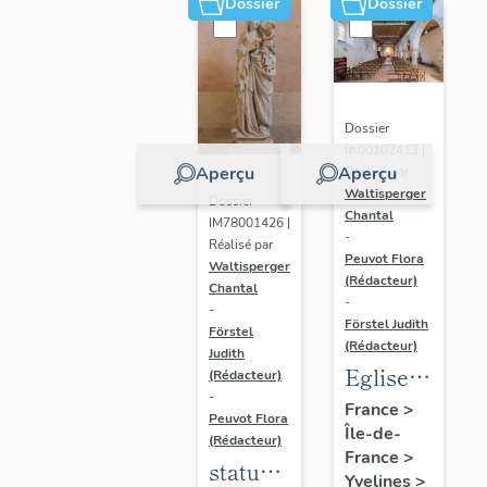
Dossier
Dossier
Dossier
IA00102413 |
Aperçu
Aperçu
Réalisé par
Waltisperger
Dossier
Chantal
IM78001426 |
-
Réalisé par
Peuvot Flora
Waltisperger
(Rédacteur)
Chantal
-
-
Förstel Judith
Förstel
(Rédacteur)
Judith
Eglise
(Rédacteur)
-
paroissiale
France
>
Peuvot Flora
Île-de-
Saint-
(Rédacteur)
France
>
Nicolas
statue
Yvelines
>