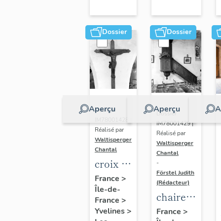
trésor
(baies 6
Dossier
Dossier
et 9)
Aperçu
Aperçu
A
Dossier
Dossier
IM78001428 |
IM78001429 |
Réalisé par
Réalisé par
Waltisperger
Waltisperger
Chantal
Chantal
croix :
-
Förstel Judith
Christ
France
>
(Rédacteur)
Île-de-
en
chaire à
France
>
croix
prêcher
Yvelines
>
France
>