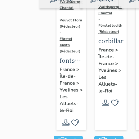
Réalisé par
Waltisperger
Waltisperger
Chantal
Chantal
-
-
Peuvot Flora
Förstel Judith
(Rédacteur)
(Rédacteur)
-
corbillard
Förstel
Judith
France
>
(Rédacteur)
Île-de-
fonts
France
>
baptismaux
France
>
Yvelines
>
Île-de-
Les
France
>
Alluets-
Yvelines
>
le-Roi
Les
Alluets-
le-Roi