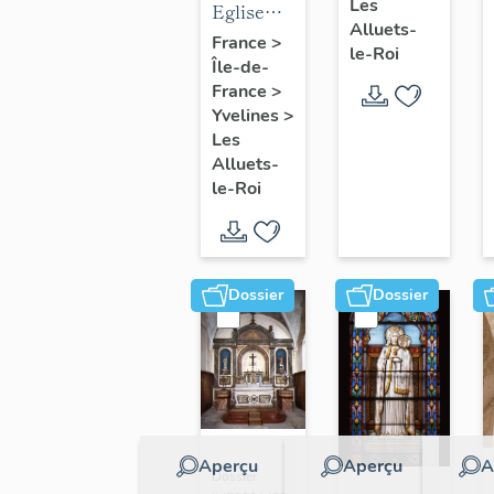
Les
mobilier
Eglise
Alluets-
de
paroissiale
France
>
le-Roi
Île-de-
l'église
Saint-
France
>
paroissiale
Nicolas
Yvelines
>
Saint-
Les
Nicolas
Alluets-
le-Roi
Dossier
Dossier
Aperçu
Aperçu
A
Dossier