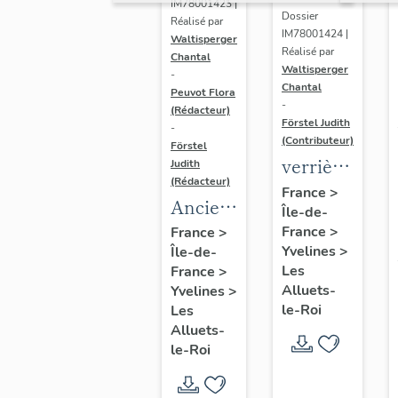
IM78001423 |
Dossier
Réalisé par
IM78001424 |
Waltisperger
Réalisé par
Chantal
Waltisperger
-
Chantal
Peuvot Flora
-
(Rédacteur)
Förstel Judith
-
(Contributeur)
Förstel
verrières
Judith
(Rédacteur)
(2) :
France
>
Ancien
Île-de-
saint
maître-
France
>
France
>
Louis,
Yvelines
>
Île-de-
autel
Vierge à
Les
France
>
l'Enfant,
Alluets-
Yvelines
>
le-Roi
Les
dite
Alluets-
Notre-
le-Roi
Dame
du