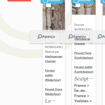
Dossier
Dossier
Dossier
IM78001420 |
Réalisé par
Aperçu
Aperçu
A
Waltisperger
Dossier
Chantal
IM78001436 |
-
Réalisé par
Peuvot Flora
Waltisperger
(Contributeur)
Chantal
-
-
Förstel Judith
Förstel
(Contributeur)
Judith
Sculptures
(Rédacteur)
architectural
-
France
>
Peuvot Flora
Île-de-
de la
(Rédacteur)
France
>
chapelle
Le
Yvelines
>
sud