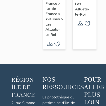
de la
France
>
Les
Île-de-
Vierge
Alluets-
France
>
le-Roi
à
Yvelines
>
l'Enfant,
Les
calcaire,
Alluets-
le-Roi
XIVe
siècle
NOS
POUR
RÉGION
RESSOURCES
ALLER
ÎLE-DE-
PLUS
FRANCE
La photothèque du
LOIN
2, rue Simone
patrimoine d'Île-de-