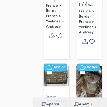
tableau :
:
France
>
Adoration
Île-de-
acrobate
France
>
France
>
Île-de-
des
Yvelines
>
France
>
bergers
Andrésy
Yvelines
>
Andrésy
Dossier
Dossier
Dossier
IM78002567 |
Aperçu
Aperçu
Réalisé par