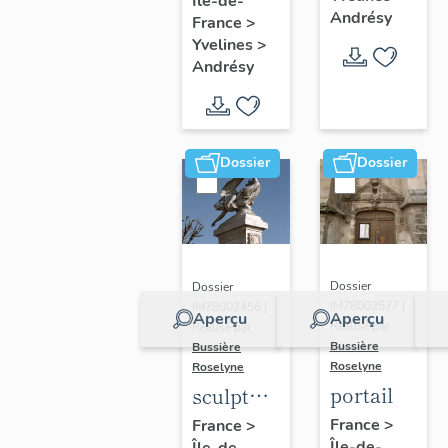
Île-de-
n°2
de Naïm
Andrésy
France
>
Yvelines
>
Andrésy
Dossier
Dossier
Dossier
Dossier
IM78002577 |
IM78002456 |
Aperçu
Aperçu
Réalisé par
Réalisé par
Bussière
Bussière
Roselyne
Roselyne
portail
sculpture
: Victoire
France
>
France
>
Île-de-
Île-de-