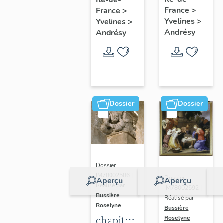
jouant
France
>
France
>
de la
Yvelines
>
Yvelines
>
trompette
Andrésy
Andrésy
Dossier
Dossier
Dossier
IM78002586 |
Dossier
Aperçu
Aperçu
Réalisé par
IM78002592 |
Bussière
Réalisé par
Roselyne
Bussière
chapiteau
Roselyne