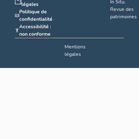
In Situ.
légales
Revue des
Politique de
patrimoines
confidentialité
Accessibilité :
non conforme
Mentions
légales