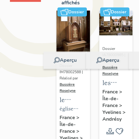
affichés
Dossier
Dossier
Dossier
IA78000985 |
Aperçu
Aperçu
Réalisé par
Dossier
Bussière
IM78002588 |
Roselyne
Réalisé par
les
Bussière
immeubles,
Roselyne
France
>
le
Île-de-
maisons
France
>
mobilier
et
église
Yvelines
>
de
fermes
paroissiale
France
>
Andrésy
Île-de-
l'église
du
Saint-
France
>
Saint-
canton
Germain
Yvelines
>