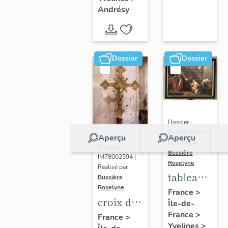
Germain-
d'Andrésy
Andrésy
de-Paris
(liste
supplémentaire)
Dossier
Dossier
Dossier
IM78002589 |
Aperçu
Aperçu
Réalisé par
Dossier
Bussière
IM78002594 |
Roselyne
Réalisé par
tableau :
Bussière
Roselyne
Le
France
>
croix de
Île-de-
Christ et
procession
France
>
France
>
la veuve
Yvelines
>