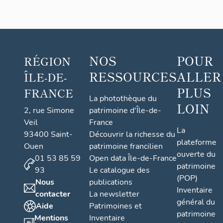
NOS
POUR
RÉGION
RESSOURCES
ALLER
ÎLE-DE-
PLUS
FRANCE
La photothèque du
LOIN
2, rue Simone
patrimoine d'Île-de-
Veil
France
La
93400 Saint-
Découvrir la richesse du
plateforme
Ouen
patrimoine francilien
ouverte du
01 53 85 59
Open data Île-de-France
patrimoine
93
Le catalogue des
(POP)
Nous
publications
Inventaire
contacter
La newsletter
général du
Aide
Patrimoines et
patrimoine
Mentions
Inventaire