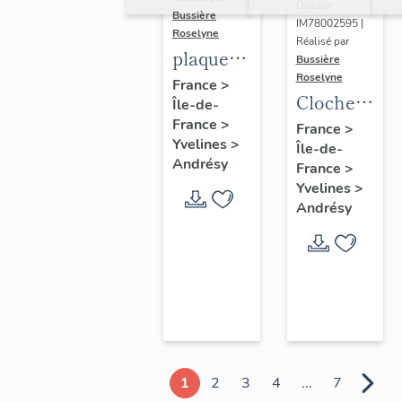
Dossier
Bussière
IM78002595 |
Roselyne
Réalisé par
plaque
Bussière
Roselyne
commémorative
France
>
Cloche
Île-de-
des
dite
France
>
France
>
instituteurs
Yvelines
>
Île-de-
Germaine,
de Seine
Andrésy
France
>
Napoléonne
et Oise
Yvelines
>
Eugénie
Andrésy
1
2
3
4
...
7