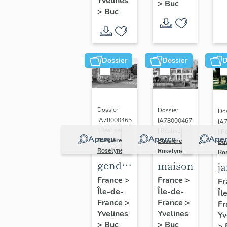
(n°1)
Yvelines
>
Buc
(n°2)
>
Buc
Dossier
Dossier
D
Dossier
Dossier
Dos
IA78000465
IA78000467
IA
| Réalisé par
| Réalisé par
| R
Aperçu
Aperçu
Aper
Bussière
Bussière
Bu
Roselyne
Roselyne
Ro
gendarmerie,
maison
j
actuellement
France
>
France
>
Fr
Île-de-
immeuble
Île-de-
Îl
France
>
France
>
Fr
Yvelines
Yvelines
Yv
>
Buc
>
Buc
>