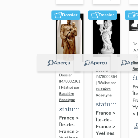
Dossier
Dossier
D
Dos
IA
| R
Aperçu
Aperçu
Aper
Bu
Ro
Dossier
Dossier
é
IM78002364
IM78002361
| Réalisé par
a
Fr
| Réalisé par
Bussière
Îl
di
Bussière
Roselyne
Fr
Roselyne
a
statue :
Yv
statue :
L
Vierge
France
>
>
Vierge
France
>
B
Île-de-
à
Île-de-
à
France
>
l'Enfant
France
>
Yvelines
l'Enfant