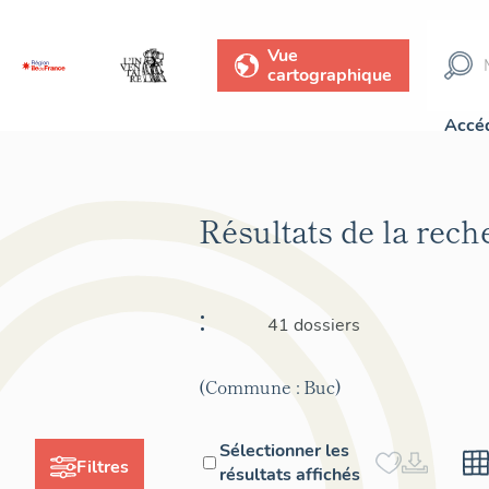
Vue
cartographique
Accéd
Résultats de la rec
:
41 dossiers
(Commune : Buc)
Sélectionner les
Filtres
résultats affichés