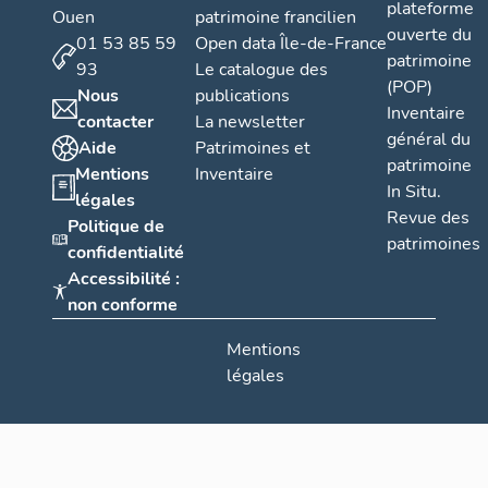
plateforme
Ouen
patrimoine francilien
ouverte du
01 53 85 59
Open data Île-de-France
patrimoine
93
Le catalogue des
(POP)
Nous
publications
Inventaire
contacter
La newsletter
général du
Aide
Patrimoines et
patrimoine
Mentions
Inventaire
In Situ.
légales
Revue des
Politique de
patrimoines
confidentialité
Accessibilité :
non conforme
Mentions
légales