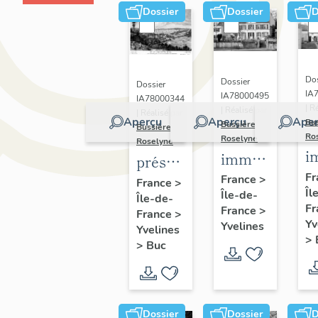
Dossier
Dossier
D
Dos
Dossier
Dossier
IA
IA78000495
IA78000344
| R
| Réalisé par
| Réalisé par
Aperçu
Aperçu
Aper
Bu
Bussière
Bussière
Ro
Roselyne
Roselyne
i
immeubles,
présentation
m
maisons,
Fr
de la
France
>
France
>
Îl
f
Île-de-
fermes
Île-de-
commune
Fr
France
>
France
>
de Buc
Yv
Yvelines
Yvelines
>
>
Buc
Dossier
Dossier
D