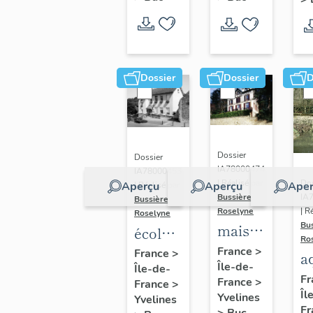
Dossier
Dossier
D
Dossier
Dossier
IA78000474
IA78000453
Dos
| Réalisé par
Aperçu
Aperçu
Aper
| Réalisé par
IA
Bussière
Bussière
| R
Roselyne
Roselyne
Bu
maison
école
Ro
dite
primaire
France
>
France
>
a
Île-de-
villa
Île-de-
de
di
Fr
France
>
France
>
Saint
filles,
Îl
A
Yvelines
Yvelines
Marie
actuellement
Fr