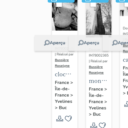
Dos
IM
| R
Aperçu
Aperçu
Aper
Dossier
Bu
IM78002362
Dossier
Ro
| Réalisé par
IM78002365
c
Bussière
| Réalisé par
s
Roselyne
Bussière
Fr
cloche
Roselyne
Îl
monument
Fr
dite
France
>
Yv
funéraire
Île-de-
Louise
France
>
>
France
>
Île-de-
de
Auguste
Yvelines
France
>
Jean
Adélaïde
>
Buc
Yvelines
Casale
>
Buc