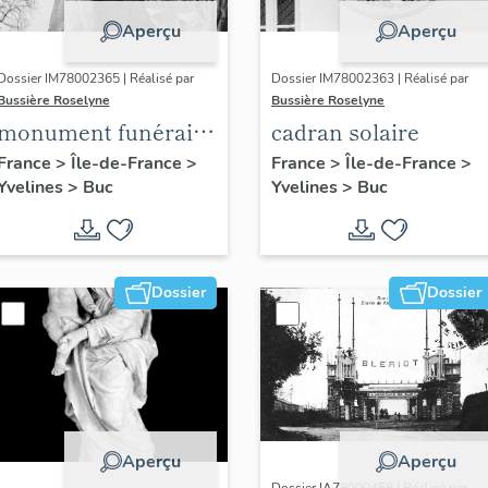
Aperçu
Aperçu
Dossier IM78002365 | Réalisé par
Dossier IM78002363 | Réalisé par
Bussière Roselyne
Bussière Roselyne
monument funéraire
cadran solaire
de Jean Casale
France
>
Île-de-France
>
France
>
Île-de-France
>
Yvelines
>
Buc
Yvelines
>
Buc
Dossier
Dossier
Aperçu
Aperçu