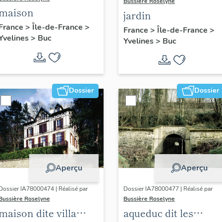
Bussière Roselyne
maison
jardin
France
>
Île-de-France
>
France
>
Île-de-France
>
Yvelines
>
Buc
Yvelines
>
Buc
Dossier
Dossier
Aperçu
Aperçu
Dossier IA78000474 | Réalisé par
Dossier IA78000477 | Réalisé par
Bussière Roselyne
Bussière Roselyne
maison dite villa
aqueduc dit les