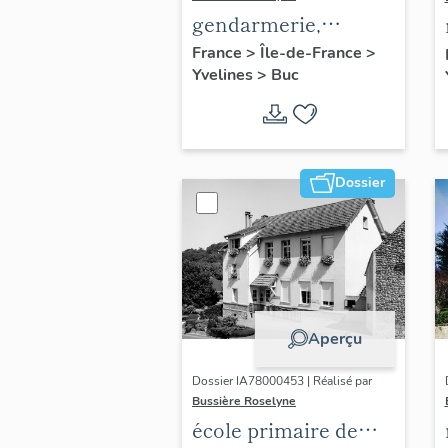
gendarmerie,
actuellement
France
>
Île-de-France
>
Yvelines
>
Buc
immeuble
Dossier
Aperçu
Dossier IA78000453 | Réalisé par
Bussière Roselyne
école primaire de