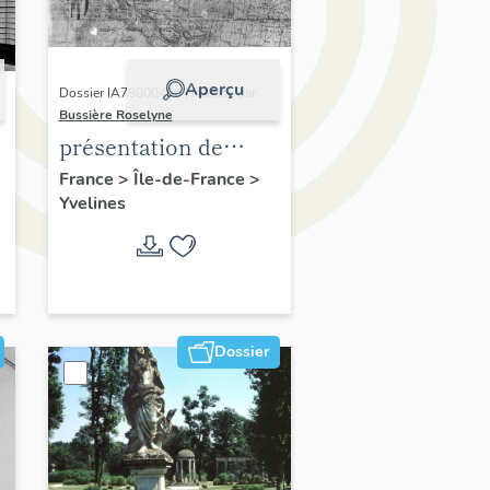
Aperçu
Dossier IA78000496 | Réalisé par
Bussière Roselyne
présentation de
,
l'étude du
France
>
Île-de-France
>
Yvelines
patrimoine de l'aire
d'étude Versailles
périphérie sud
Dossier