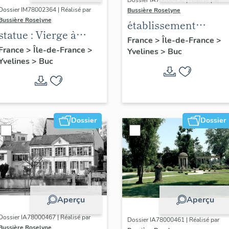
Dossier IA78000458 | Réalisé par
Dossier IM78002364 | Réalisé par
Bussière Roselyne
Bussière Roselyne
établissement
statue : Vierge à
aéronautique dit
France
>
Île-de-France
>
l'Enfant (n°1)
France
>
Île-de-France
>
Yvelines
>
Buc
aéroparc Louis-
Yvelines
>
Buc
Blériot
Dossier
Dossier
Aperçu
Aperçu
Dossier IA78000467 | Réalisé par
Dossier IA78000461 | Réalisé par
Bussière Roselyne