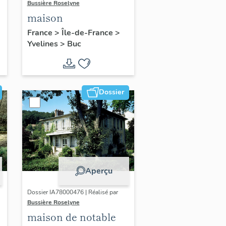
Bussière Roselyne
maison
France
>
Île-de-France
>
Yvelines
>
Buc
Dossier
Aperçu
Dossier IA78000476 | Réalisé par
Bussière Roselyne
maison de notable