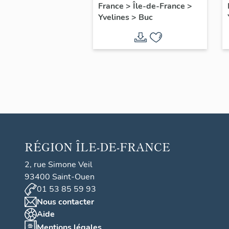
filles, actuellement
France
>
Île-de-France
>
Yvelines
>
Buc
annexe de la mairie
RÉGION
ÎLE-DE-FRANCE
2, rue Simone Veil
93400 Saint-Ouen
01 53 85 59 93
Nous contacter
Aide
Mentions légales