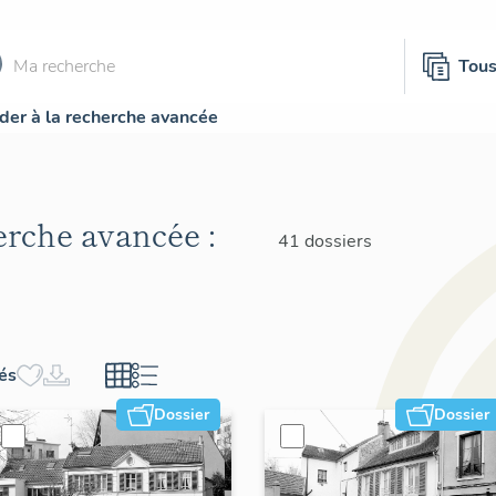
Tou
der à la recherche avancée
herche avancée :
41 dossiers
hés
Dossier
Dossier