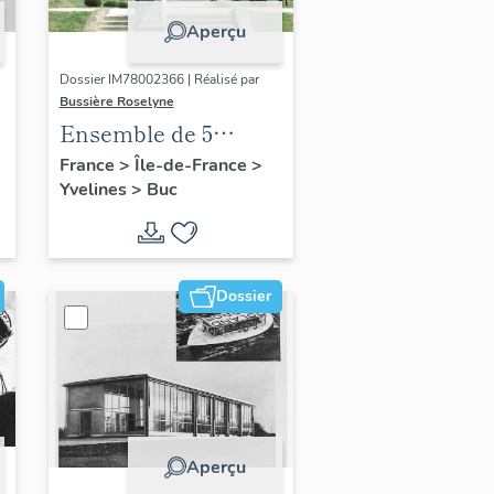
Aperçu
Dossier IM78002366 | Réalisé par
Bussière Roselyne
Ensemble de 5
statues
France
>
Île-de-France
>
Yvelines
>
Buc
Dossier
Aperçu