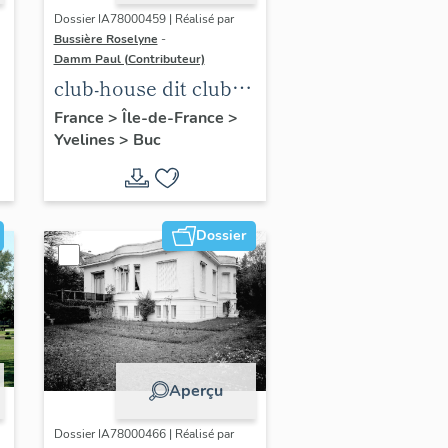
Dossier IA78000459 | Réalisé par
Bussière Roselyne
-
Damm Paul (Contributeur)
club-house dit club
Roland Garros
France
>
Île-de-France
>
Yvelines
>
Buc
Dossier
Aperçu
Dossier IA78000466 | Réalisé par