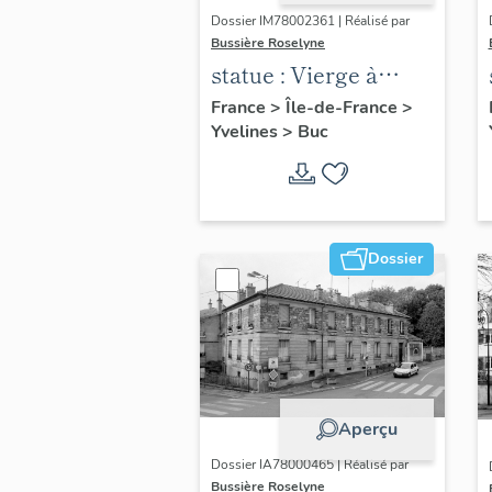
Dossier IM78002361 | Réalisé par
Bussière Roselyne
statue : Vierge à
l'Enfant (n°2)
France
>
Île-de-France
>
Yvelines
>
Buc
Dossier
Aperçu
Dossier IA78000465 | Réalisé par
Bussière Roselyne