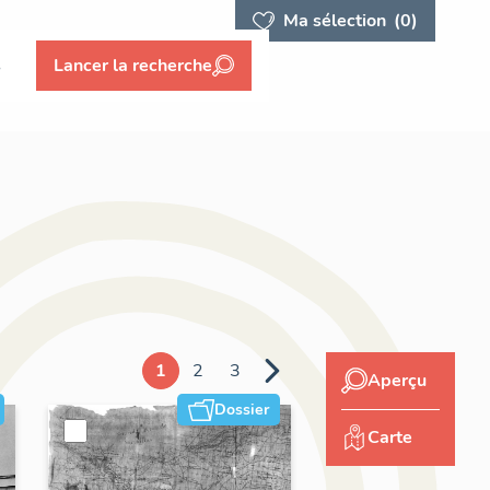
Ma sélection
(0)
s
Lancer la recherche
1
2
3
Aperçu
Dossier
Carte