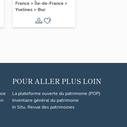
France
>
Île-de-France
>
Yvelines
>
Buc
POUR ALLER PLUS LOIN
nce
La plateforme ouverte du patrimoine (POP)
en
Inventaire général du patrimoine
In Situ. Revue des patrimoines