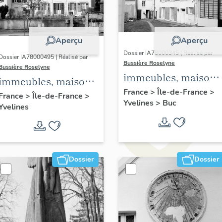
Aperçu
Aperçu
Dossier IA78000345 | Réalisé par
Dossier IA78000495 | Réalisé par
Bussière Roselyne
Bussière Roselyne
immeubles, maisons
immeubles, maisons,
fermes
France
>
Île-de-France
>
fermes
France
>
Île-de-France
>
Yvelines
>
Buc
Yvelines
Dossier
Dossier