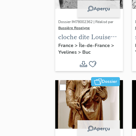
Aperçu
Dossier IM78002362 | Réalisé par
Bussière Roselyne
cloche dite Louise
Auguste Adélaïde
France
>
Île-de-France
>
Yvelines
>
Buc
Dossier
Aperçu