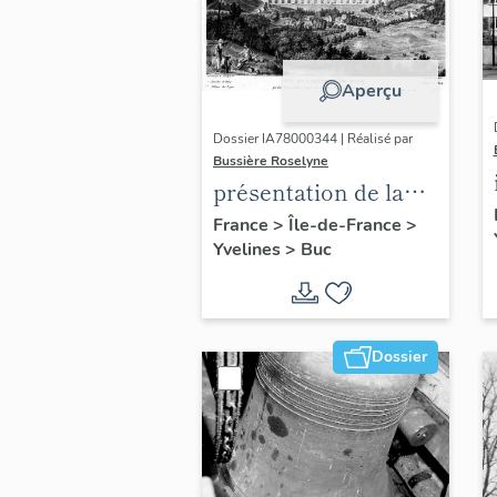
Aperçu
Dossier IA78000344 | Réalisé par
Bussière Roselyne
présentation de la
commune de Buc
France
>
Île-de-France
>
Yvelines
>
Buc
Dossier