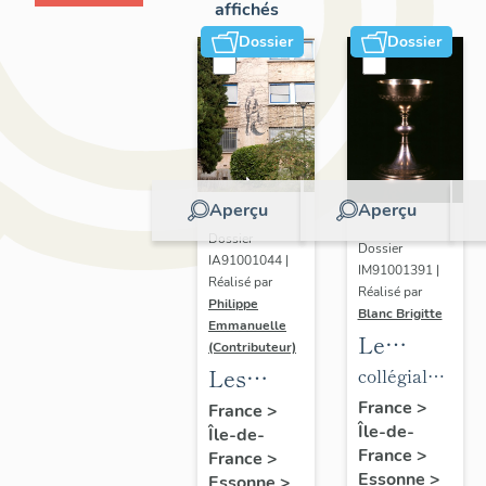
affichés
Dossier
Dossier
Aperçu
Aperçu
Dossier
Dossier
IA91001044 |
IM91001391 |
Réalisé par
Réalisé par
Philippe
Blanc Brigitte
Emmanuelle
Le
(Contributeur)
mobilier
Les
collégiale
de la
établissements
de
France
>
France
>
Île-de-
collégiale
Île-de-
scientifiques
chanoines
France
>
France
>
de
et
de la
Essonne
>
Essonne
>