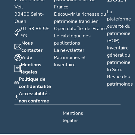
Veil
France
La
93400 Saint-
Découvrir la richesse du
plateforme
Ouen
patrimoine francilien
ouverte du
01 53 85 59
Open data Île-de-France
patrimoine
93
Le catalogue des
(POP)
Nous
publications
Inventaire
contacter
La newsletter
général du
Aide
Patrimoines et
patrimoine
Mentions
Inventaire
In Situ.
légales
Revue des
Politique de
patrimoines
confidentialité
Accessibilité :
non conforme
Mentions
légales