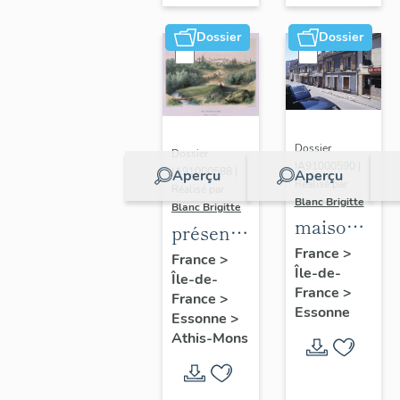
Dossier
Dossier
Dossier
Dossier
IA91000590 |
IA91000588 |
Aperçu
Aperçu
Réalisé par
Réalisé par
Blanc Brigitte
Blanc Brigitte
maisons,
présentation
immeubles
France
>
de la
France
>
Île-de-
Île-de-
commune
France
>
France
>
d'Athis-
Essonne
Essonne
>
Mons
Athis-Mons