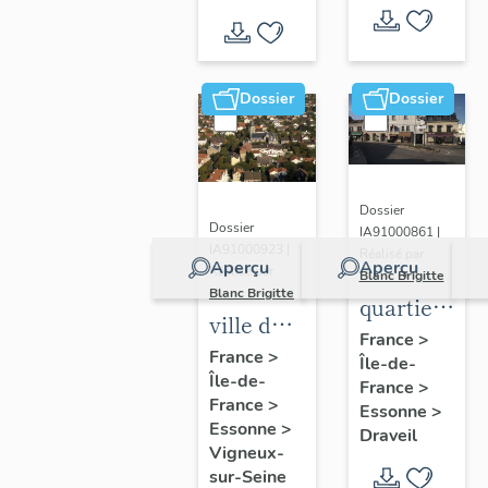
Dossier
Dossier
Dossier
Dossier
IA91000861 |
IA91000923 |
Réalisé par
Aperçu
Aperçu
Réalisé par
Blanc Brigitte
Blanc Brigitte
quartier
ville de
du
France
>
Vigneux-
France
>
Île-de-
centre
Île-de-
sur-
France
>
France
>
Essonne
>
Seine
Essonne
>
Draveil
Vigneux-
sur-Seine