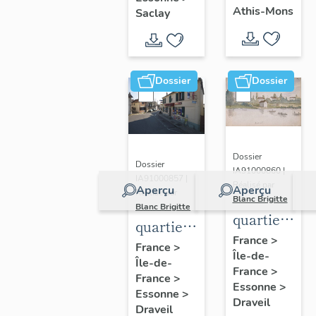
chanoines
universitaires
congrégation
Athis-Mons
Saclay
de la
du
de Saint-
congrégatio
plateau
Victor,
de Saint-
de
église
Dossier
Dossier
Victor,
Saclay
paroissiale
église
Saint-
paroissiale
Denis
Saint-
Dossier
Denis
Dossier
IA91000860 |
IA91000857 |
Réalisé par
Aperçu
Aperçu
Réalisé par
Blanc Brigitte
Blanc Brigitte
quartier
quartier
des
France
>
de
France
>
Île-de-
bords de
Île-de-
Mainville
France
>
Seine
France
>
Essonne
>
Essonne
>
Draveil
Draveil