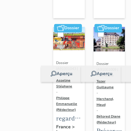
Dossier
Dossier
Dossier
Dossier
IA91001043 |
IA91001009 |
Aperçu
Aperçu
Réalisé par
Réalisé par
Asseline
Tozer
Stéphane
Guillaume
-
-
Philippe
Marchand,
Emmanuelle
Maud
(Rédacteur)
-
regard
Bétored Diane
(Rédacteur)
photographique
France
>
Présentatio