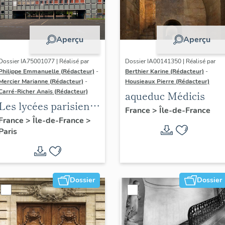
Aperçu
Aperçu
Dossier IA75001077 | Réalisé par
Dossier IA00141350 | Réalisé par
Philippe Emmanuelle (Rédacteur)
-
Berthier Karine (Rédacteur)
-
Mercier Marianne (Rédacteur)
-
Housieaux Pierre (Rédacteur)
Carré-Richer Anaïs (Rédacteur)
aqueduc Médicis
Les lycées parisiens
France
>
Île-de-France
de Jean-Claude
France
>
Île-de-France
>
Paris
Dondel et Roger
Dhuit
Dossier
Dossier