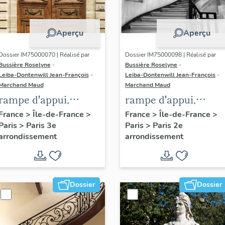
Aperçu
Aperçu
Dossier IM75000070 | Réalisé par
Dossier IM75000098 | Réalisé par
Bussière Roselyne
-
Bussière Roselyne
-
Leiba-Dontenwill Jean-François
-
Leiba-Dontenwill Jean-François
-
Marchand Maud
Marchand Maud
rampe d'appui,
rampe d'appui,
escalier de l' hôtel de
escalier de la maiso
France
>
Île-de-France
>
France
>
Île-de-France
>
Paris
>
Paris 3e
Paris
>
Paris 2e
Sandreville (non
à porte cochère (non
arrondissement
arrondissement
étudié)
étudié)
Dossier
Dossier