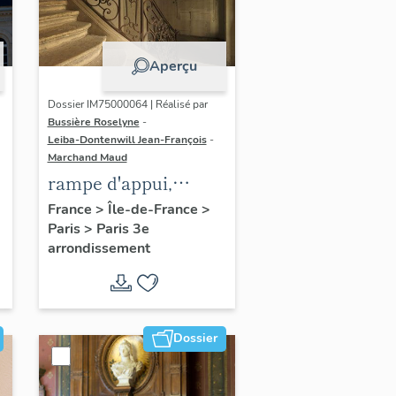
Aperçu
Dossier IM75000064 | Réalisé par
Bussière Roselyne
-
Leiba-Dontenwill Jean-François
-
Marchand Maud
rampe d'appui,
escalier de la maison
France
>
Île-de-France
>
Paris
>
Paris 3e
à porte cochère dite
arrondissement
hôtel Le Lièvre de
La Grange
Dossier