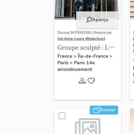
Aperçu
Dossier IM75000180 | Réalisé par
Sol Anne-Laure (Rédacteur)
Groupe sculpté : Les
Adolescents
France
>
Île-de-France
>
Paris
>
Paris 14e
arrondissement
Dossier