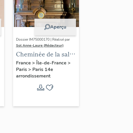
Aperçu
Dossier IM75000170 | Réalisé par
Sol Anne-Laure (Rédacteur)
Cheminée de la salle
des mariages
France
>
Île-de-France
>
Paris
>
Paris 14e
arrondissement