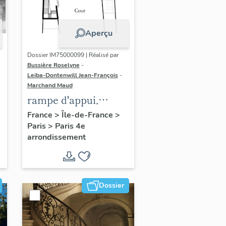
Aperçu
Dossier IM75000099 | Réalisé par
Bussière Roselyne
-
Leiba-Dontenwill Jean-François
-
Marchand Maud
rampe d'appui,
n
escalier de la maison
France
>
Île-de-France
>
Paris
>
Paris 4e
à porte cochère (non
arrondissement
étudié)
Dossier