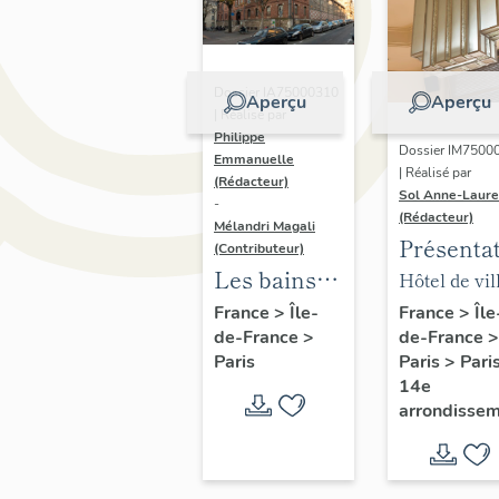
Dossier IA75000310
Aperçu
Aperçu
| Réalisé par
Philippe
Dossier IM7500
Emmanuelle
| Réalisé par
(Rédacteur)
Sol Anne-Laure
-
(Rédacteur)
Mélandri Magali
Présenta
(Contributeur)
du mobili
Les bains
Hôtel de vil
de la mai
douches
annexe
France
>
Île
France
>
Île-
de-France
>
de-France
>
annexe
municipaux
Paris
>
Pari
Paris
de la ville
14e
de Paris
arrondisse