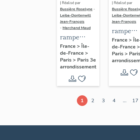
| Réalisé par
| Réalisé par
Bussière Roselyne
-
Bussière Rosel
Leiba-Dontenwill
Leiba-Dontenwi
Jean-François
Jean-François
-
Marchand Maud
rampe
rampe
d'appui,
France
>
Île
d'appui,
France
>
Île-
de-France
>
escalier 
de-France
>
escalier de
Paris
>
Pari
la maison
Paris
>
Paris 3e
arrondisse
la maison à
porte
arrondissement
porte
cochère
cochère
dite hôtel
(non étudié)
de Bence
(non étud
1
2
3
4
...
17