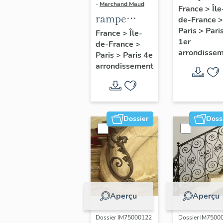
-
Marchand Maud
d'appui,
France
>
Île
rampe
de-France
>
escalier 
d'appui,
Paris
>
Pari
France
>
Île-
la maison
1er
de-France
>
escalier de
porte
arrondisse
Paris
>
Paris 4e
la maison à
cochère
arrondissement
porte
(non étud
cochère
dite hôtel
Charpentier
Dossier
Doss
(non étudié)
Aperçu
Aperçu
Dossier IM75000122
Dossier IM7500