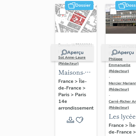
Dossier
Doss
Dossier IA75000261
Dossier IA7500
| Réalisé par
Aperçu
Aperçu
| Réalisé par
Sol Anne-Laure
Philippe
(Rédacteur)
Emmanuelle
Maisons-
(Rédacteur)
-
immeubles
France
>
Île-
Mercier Marian
de-France
>
(Rédacteur)
Paris
>
Paris
-
14e
Carré-Richer An
arrondissement
(Rédacteur)
Les lycée
parisiens
France
>
Île
de-France
>
Jean-Cla