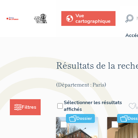
Vue
cartographique
Accéd
Résultats de la rec
(Département : Paris)
Sélectionner les résultats
Filtres
affichés
Dossier
Doss