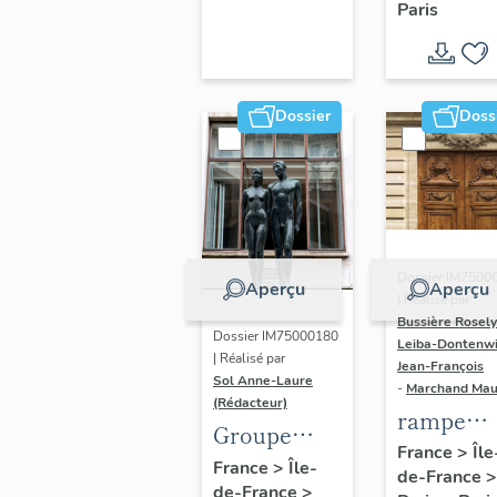
Paris
Dondel e
Roger
Dhuit
Dossier
Doss
Dossier IM7500
Aperçu
Aperçu
| Réalisé par
Bussière Rosel
Dossier IM75000180
Leiba-Dontenwi
| Réalisé par
Jean-François
Sol Anne-Laure
-
Marchand Ma
(Rédacteur)
rampe
Groupe
d'appui,
France
>
Île
sculpté :
France
>
Île-
de-France
>
escalier 
de-France
>
Les