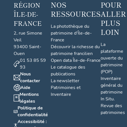
NOS
POUR
RÉGION
RESSOURCES
ALLER
ÎLE-DE-
PLUS
FRANCE
La photothèque du
LOIN
2, rue Simone
patrimoine d'Île-de-
Veil
France
La
93400 Saint-
Découvrir la richesse du
plateforme
Ouen
patrimoine francilien
ouverte du
01 53 85 59
Open data Île-de-France
patrimoine
93
Le catalogue des
(POP)
Nous
publications
Inventaire
contacter
La newsletter
général du
Aide
Patrimoines et
patrimoine
Mentions
Inventaire
In Situ.
légales
Revue des
Politique de
patrimoines
confidentialité
Accessibilité :