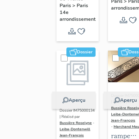
Paris
>
Pari
l' hôtel d
Paris
>
Paris
Adolescents
arrondisse
Sandrevil
14e
arrondissement
(non étud
Dossier
Doss
Dossier IM7500
Aperçu
Aperçu
| Réalisé par
Bussière Rosel
Dossier IM75000134
Leiba-Dontenwi
| Réalisé par
Jean-François
Bussière Roselyne
-
-
Marchand Ma
Leiba-Dontenwill
rampe
Jean-François