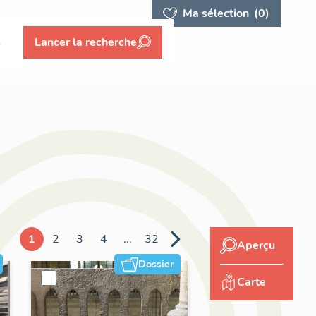
Ma sélection
(0)
s
Lancer la recherche
1
2
3
4
...
32
Aperçu
Dossier
Carte