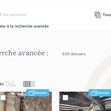
Tou
der à la recherche avancée
herche avancée :
630 dossiers
hés
Dossier
Dossier