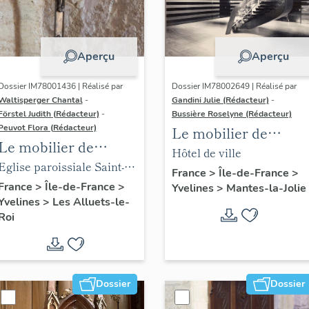
Aperçu
Aperçu
Dossier IM78001436 | Réalisé par
Dossier IM78002649 | Réalisé par
Waltisperger Chantal
-
Gandini Julie (Rédacteur)
-
Förstel Judith (Rédacteur)
-
Bussière Roselyne (Rédacteur)
Peuvot Flora (Rédacteur)
Le mobilier de
Le mobilier de
l'hôtel de ville
Hôtel de ville
l'église paroissiale
Eglise paroissiale Saint-
France
>
Île-de-France
>
Saint-Nicolas
Nicolas
France
>
Île-de-France
>
Yvelines
>
Mantes-la-Jolie
Yvelines
>
Les Alluets-le-
Roi
Dossier
Dossier