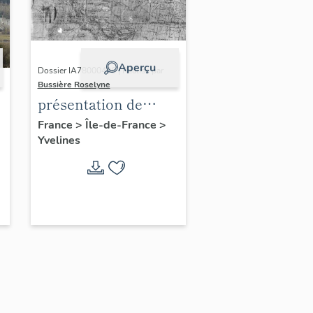
Aperçu
Dossier IA78000496 | Réalisé par
Bussière Roselyne
présentation de
l'étude du
France
>
Île-de-France
>
Yvelines
patrimoine de l'aire
d'étude Versailles
périphérie sud
-