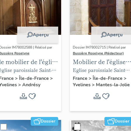
Aperçu
Aperçu
Dossier IM78002588 | Réalisé par
Dossier IM78002715 | Réalisé par
Bussière Roselyne
Bussière Roselyne (Rédacteur)
le mobilier de l'église
Mobilier de l'église
Saint-Germain-de-
Sainte-Anne de
église paroissiale Saint-
Eglise paroissiale Sainte-
Paris (liste
Gassicourt
Germain
Anne
France
>
Île-de-France
>
France
>
Île-de-France
>
Yvelines
>
Andrésy
Yvelines
>
Mantes-la-Jolie
supplémentaire)
Dossier
Dossier