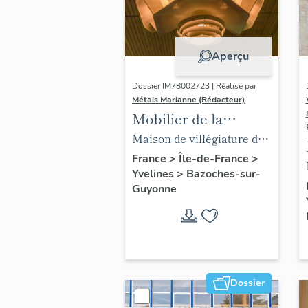
Aperçu
Dossier IM78002723 | Réalisé par
Métais Marianne (Rédacteur)
Mobilier de la
maison Louis Carré
Maison de villégiature dite
maison Louis Carré
France
>
Île-de-France
>
Yvelines
>
Bazoches-sur-
Guyonne
Dossier