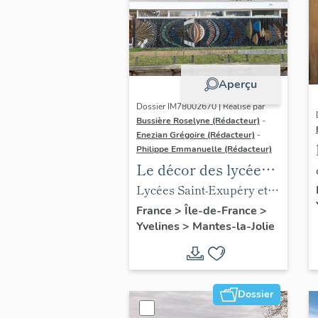
Aperçu
Dossier IM78002670 | Réalisé par
Bussière Roselyne (Rédacteur)
-
Enezian Grégoire (Rédacteur)
-
Philippe Emmanuelle (Rédacteur)
Le décor des lycées
de Mantes
Lycées Saint-Exupéry et
Jean Rostand
France
>
Île-de-France
>
Yvelines
>
Mantes-la-Jolie
Dossier