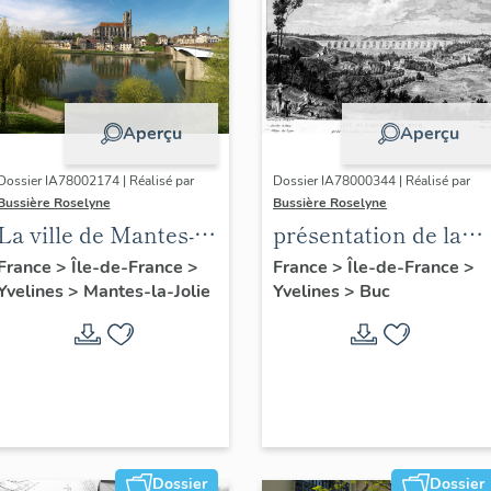
Aperçu
Aperçu
Dossier IA78002174 | Réalisé par
Dossier IA78000344 | Réalisé par
Bussière Roselyne
Bussière Roselyne
La ville de Mantes-la-
présentation de la
Jolie
commune de Buc
France
>
Île-de-France
>
France
>
Île-de-France
>
Yvelines
>
Mantes-la-Jolie
Yvelines
>
Buc
Dossier
Dossier