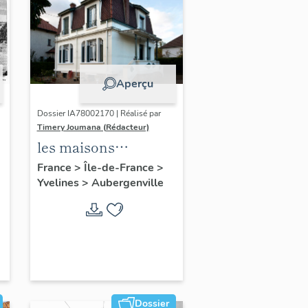
Aperçu
Dossier IA78002170 | Réalisé par
Timery Joumana (Rédacteur)
les maisons
d'Elisabethville
France
>
Île-de-France
>
Yvelines
>
Aubergenville
Dossier