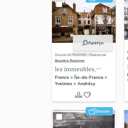
Aperçu
Dossier IA78000985 | Réalisé par
Bussière Roselyne
les immeubles,
maisons et fermes
France
>
Île-de-France
>
Yvelines
>
Andrésy
du canton d'Andrésy
Dossier