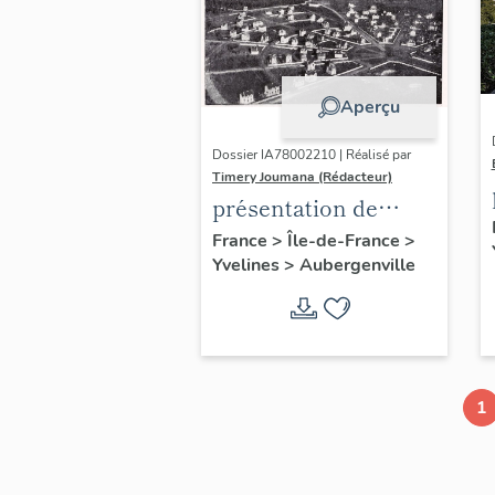
Aperçu
Dossier IA78002210 | Réalisé par
Timery Joumana (Rédacteur)
présentation de
l'étude
France
>
Île-de-France
>
Yvelines
>
Aubergenville
d'Elisabethville
1