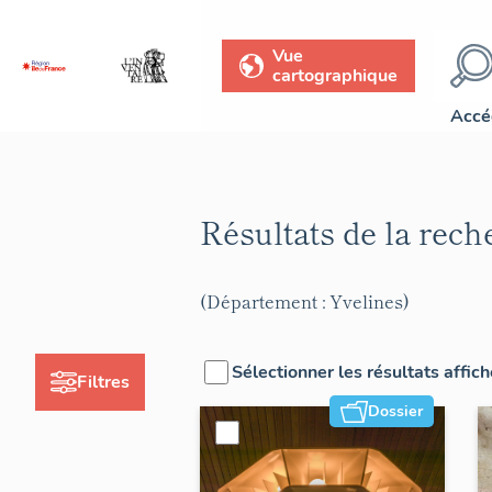
Vue
cartographique
Accé
Résultats de la rec
(Département : Yvelines)
Sélectionner les résultats affic
Filtres
Dossier