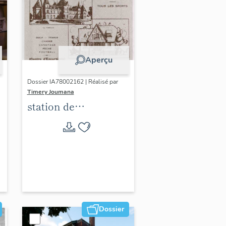
Aperçu
Dossier IA78002162 | Réalisé par
Timery Joumana
station de
villégiature
d'Elisabethville
Dossier