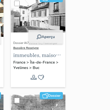
Aperçu
Dossier IA78000345 | Réalisé par
Bussière Roselyne
immeubles, maisons,
fermes
France
>
Île-de-France
>
Yvelines
>
Buc
Dossier