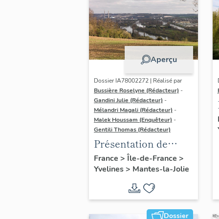
Aperçu
Dossier IA78002272 | Réalisé par
Bussière Roselyne (Rédacteur)
-
Gandini Julie (Rédacteur)
-
Mélandri Magali (Rédacteur)
-
Malek Houssam (Enquêteur)
-
Gentili Thomas (Rédacteur)
Présentation de
l'étude
France
>
Île-de-France
>
Yvelines
>
Mantes-la-Jolie
Dossier