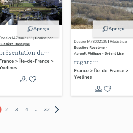
Aperçu
Aperçu
Dossier IA78002133 | Réalisé par
Dossier IA78002135 | Réalisé par
Bussière Roselyne
Bussière Roselyne
-
présentation du
Ayrault Philippe
-
Bréant Lise
diagnostic
regard
France
>
Île-de-France
>
Yvelines
patrimonial, urbain
photographique sur
France
>
Île-de-France
>
et paysager de Seine-
Yvelines
le territoire de Seine
Aval
Aval
2
3
4
...
32