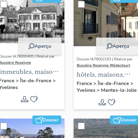
Aperçu
Aperçu
Dossier IA78000495 | Réalisé par
Dossier IA78002193 | Réalisé par
Bussière Roselyne
Bussière Roselyne (Rédacteur)
immeubles, maisons,
hôtels, maisons,
fermes
France
>
Île-de-France
>
immeubles
France
>
Île-de-France
>
Yvelines
Yvelines
>
Mantes-la-Jolie
Dossier
Dossier