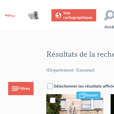
Vue
cartographique
Accé
Résultats de la rec
(Département : Essonne)
Sélectionner les résultats affic
Filtres
Dossier