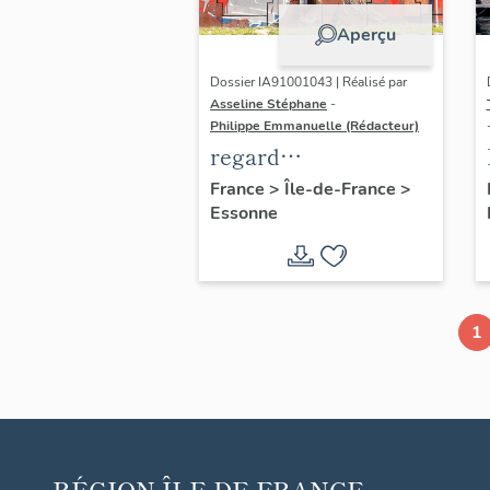
Aperçu
Dossier IA91001043 | Réalisé par
Asseline Stéphane
-
Philippe Emmanuelle (Rédacteur)
regard
photographique sur
France
>
Île-de-France
>
Essonne
les paysages de
l'OIN de Paris-Saclay
1
RÉGION
ÎLE-DE-FRANCE