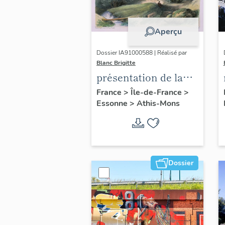
Aperçu
Dossier IA91000588 | Réalisé par
Blanc Brigitte
présentation de la
commune d'Athis-
France
>
Île-de-France
>
Essonne
>
Athis-Mons
Mons
Dossier