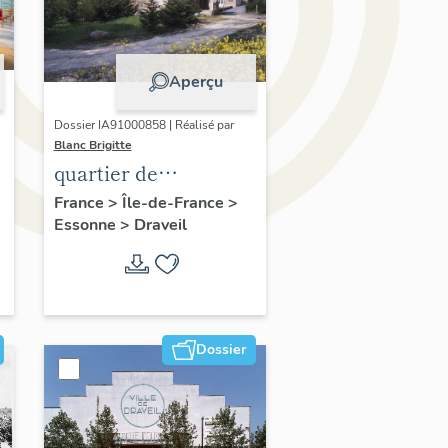
Aperçu
Dossier IA91000858 | Réalisé par
Blanc Brigitte
quartier de
e
Champrosay
France
>
Île-de-France
>
Essonne
>
Draveil
Dossier