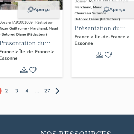
Dossier IA91001008 | Réalisé par
Marchand, Maud
-
Aperçu
Aperçu
Choureau Suzanne
-
Bétored Diane (Rédacteur)
Dossier IA91001009 | Réalisé par
Présentation du
Tozer Guillaume
-
Marchand, Maud
diagnostic
-
Bétored Diane (Rédacteur)
France
>
Île-de-France
>
Présentation du
Essonne
patrimonial du
diagnostic
Centre-Essonne
France
>
Île-de-France
>
Essonne
patrimonial du
(cantons de
Centre-Essonne
Dourdan, Saint-
(cantons de
Chéron)
Brétigny-sur-Orge,
2
3
4
...
27
Etréchy, Mennecy)
NOS RESSOURCES