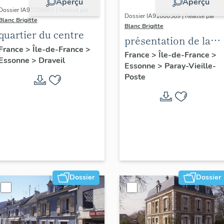
Aperçu
Aperçu
Dossier IA91000861 | Réalisé par
Dossier IA91000589 | Réalisé par
Blanc Brigitte
Blanc Brigitte
quartier du centre
présentation de la
France
>
Île-de-France
>
commune de Paray-
France
>
Île-de-France
>
Essonne
>
Draveil
Essonne
>
Paray-Vieille-
Vieille-Poste
Poste
Dossier
Dossier