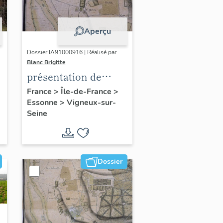
Aperçu
Dossier IA91000916 | Réalisé par
Blanc Brigitte
présentation de
l'étude du
France
>
Île-de-France
>
Essonne
>
Vigneux-sur-
patrimoine de
Seine
Vigneux-sur-Seine
Dossier