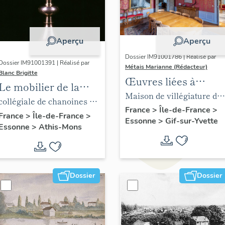
Aperçu
Aperçu
Dossier IM91001786 | Réalisé par
Dossier IM91001391 | Réalisé par
Métais Marianne (Rédacteur)
Blanc Brigitte
Œuvres liées à
Le mobilier de la
Juliette Adam
Maison de villégiature dit
collégiale de
collégiale de chanoines de
château de l'Ermitage
France
>
Île-de-France
>
chanoines de la
la congrégation de Saint-
France
>
Île-de-France
>
Essonne
>
Gif-sur-Yvette
Essonne
>
Athis-Mons
congrégation de
Victor, église paroissiale
Saint-Victor, église
Saint-Denis
paroissiale Saint-
Denis
Dossier
Dossier