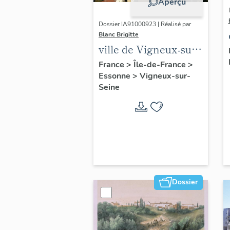
Aperçu
Dossier IA91000923 | Réalisé par
Blanc Brigitte
ville de Vigneux-sur-
Seine
France
>
Île-de-France
>
Essonne
>
Vigneux-sur-
Seine
Dossier