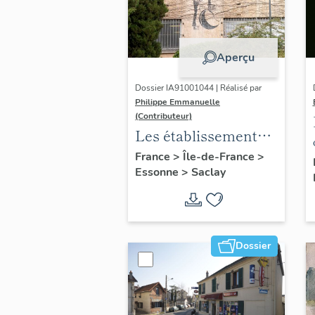
Aperçu
Dossier IA91001044 | Réalisé par
Philippe Emmanuelle
(Contributeur)
Les établissements
scientifiques et
France
>
Île-de-France
>
Essonne
>
Saclay
universitaires du
plateau de Saclay
Dossier