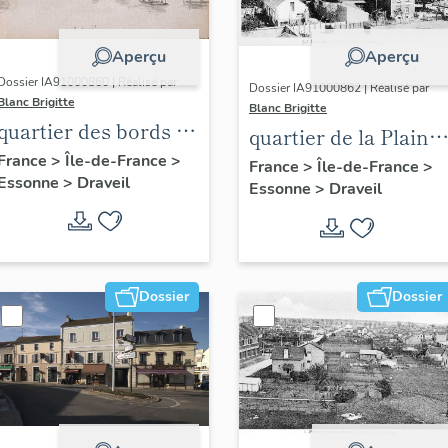
Aperçu
Aperçu
Dossier IA91000860 | Réalisé par
Dossier IA91000862 | Réalisé par
Blanc Brigitte
Blanc Brigitte
quartier des bords de
quartier de la Plaine
Seine
France
>
Île-de-France
>
des Sables
France
>
Île-de-France
>
Essonne
>
Draveil
Essonne
>
Draveil
Dossier
Dossier