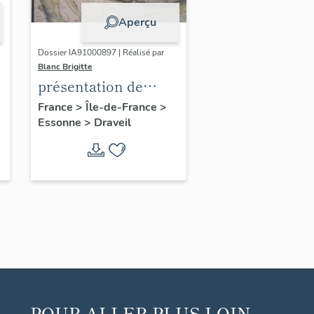
Aperçu
Dossier IA91000897 | Réalisé par
Blanc Brigitte
présentation de
l'étude du
France
>
Île-de-France
>
Essonne
>
Draveil
patrimoine de
Draveil
POUR ALLER PLUS LOIN