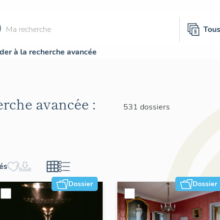
Tou
der à la recherche avancée
herche avancée :
531 dossiers
hés
Dossier
Dossier