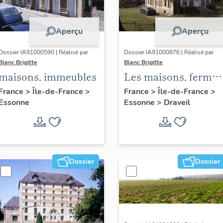
Aperçu
Aperçu
Dossier IA91000590 | Réalisé par
Dossier IA91000876 | Réalisé par
Blanc Brigitte
Blanc Brigitte
maisons, immeubles
Les maisons, fermes
et immeubles de
France
>
Île-de-France
>
France
>
Île-de-France
>
Essonne
Essonne
>
Draveil
Draveil
Dossier
Dossier