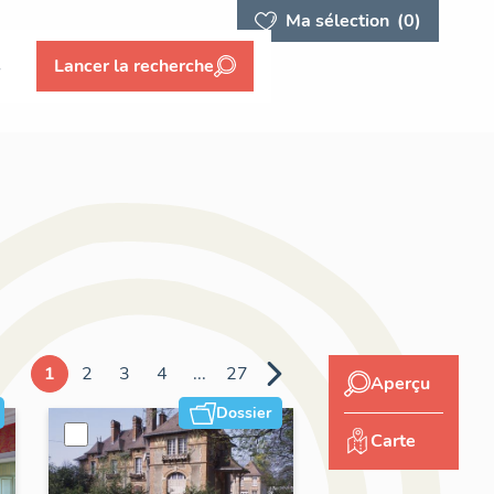
Ma sélection
(0)
s
Lancer la recherche
1
2
3
4
...
27
Aperçu
Dossier
Carte