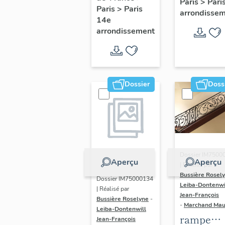
Paris
>
Pari
l' hôtel d
Paris
>
Paris
Adolescents
arrondisse
Sandrevil
14e
arrondissement
(non étud
Dossier
Doss
Dossier IM7500
Aperçu
Aperçu
| Réalisé par
Bussière Rosel
Dossier IM75000134
Leiba-Dontenwi
| Réalisé par
Jean-François
Bussière Roselyne
-
-
Marchand Ma
Leiba-Dontenwill
rampe
Jean-François