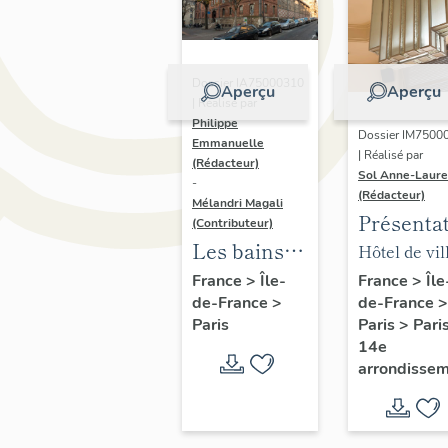
Dossier IA75000310
Aperçu
Aperçu
| Réalisé par
Philippe
Dossier IM7500
Emmanuelle
| Réalisé par
(Rédacteur)
Sol Anne-Laure
-
(Rédacteur)
Mélandri Magali
Présenta
(Contributeur)
du mobili
Les bains
Hôtel de vil
de la mai
douches
annexe
France
>
Île
France
>
Île-
de-France
>
de-France
>
annexe
municipaux
Paris
>
Pari
Paris
de la ville
14e
de Paris
arrondisse