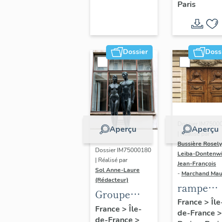
Paris
Dondel e
Roger
Dhuit
Dossier
Doss
Dossier IM7500
Aperçu
Aperçu
| Réalisé par
Bussière Rosel
Dossier IM75000180
Leiba-Dontenwi
| Réalisé par
Jean-François
Sol Anne-Laure
-
Marchand Ma
(Rédacteur)
rampe
Groupe
d'appui,
France
>
Île
sculpté :
France
>
Île-
de-France
>
escalier 
de-France
>
Les