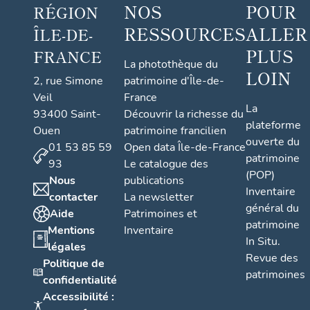
NOS
POUR
RÉGION
RESSOURCES
ALLER
ÎLE-DE-
PLUS
FRANCE
La photothèque du
LOIN
2, rue Simone
patrimoine d'Île-de-
Veil
France
La
93400 Saint-
Découvrir la richesse du
plateforme
Ouen
patrimoine francilien
ouverte du
01 53 85 59
Open data Île-de-France
patrimoine
93
Le catalogue des
(POP)
Nous
publications
Inventaire
contacter
La newsletter
général du
Aide
Patrimoines et
patrimoine
Mentions
Inventaire
In Situ.
légales
Revue des
Politique de
patrimoines
confidentialité
Accessibilité :