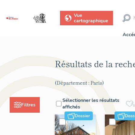
Vue
cartographique
Accéd
Résultats de la rec
(Département : Paris)
Sélectionner les résultats
Filtres
affichés
Dossier
Doss