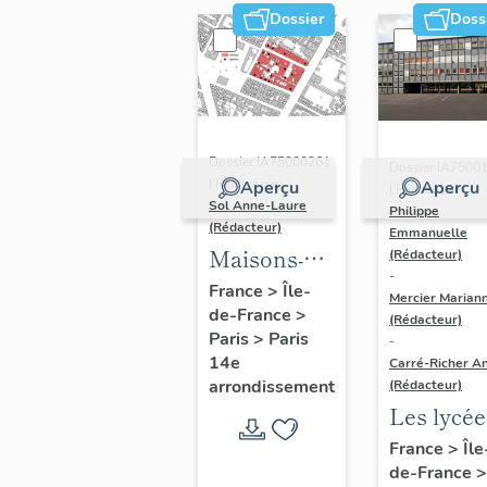
Dossier
Doss
Dossier IA75000261
Dossier IA7500
| Réalisé par
Aperçu
Aperçu
| Réalisé par
Sol Anne-Laure
Philippe
(Rédacteur)
Emmanuelle
Maisons-
(Rédacteur)
-
immeubles
France
>
Île-
Mercier Marian
de-France
>
(Rédacteur)
Paris
>
Paris
-
14e
Carré-Richer An
arrondissement
(Rédacteur)
Les lycée
parisiens
France
>
Île
de-France
>
Jean-Cla