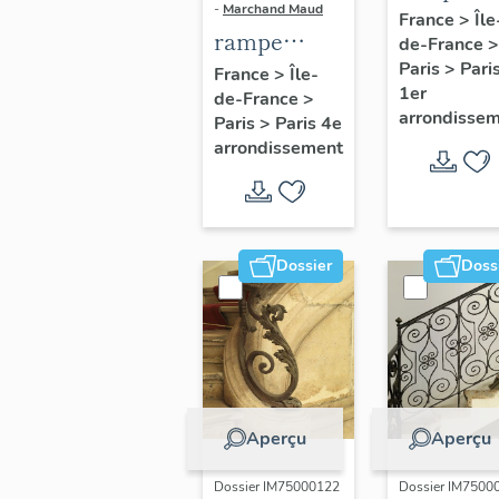
-
Marchand Maud
d'appui,
France
>
Île
rampe
de-France
>
escalier 
d'appui,
Paris
>
Pari
France
>
Île-
la maison
1er
de-France
>
escalier de
porte
arrondisse
Paris
>
Paris 4e
la maison à
cochère
arrondissement
porte
(non étud
cochère
dite hôtel
Charpentier
Dossier
Doss
(non étudié)
Aperçu
Aperçu
Dossier IM75000122
Dossier IM7500