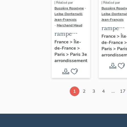
| Réalisé par
| Réalisé par
Bussière Roselyne
-
Bussière Rosel
Leiba-Dontenwill
Leiba-Dontenwi
Jean-François
Jean-François
-
Marchand Maud
rampe
rampe
d'appui,
France
>
Île
d'appui,
France
>
Île-
de-France
>
escalier 
de-France
>
escalier de
Paris
>
Pari
la maison
Paris
>
Paris 3e
arrondisse
la maison à
porte
arrondissement
porte
cochère
cochère
dite hôtel
(non étudié)
de Bence
(non étud
1
2
3
4
...
17