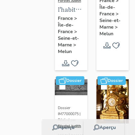
France
>
Förstel Judith
Île-de-
de
l'habitat
France
>
Melun
à Melun
France
>
Seine-et-
Île-de-
Marne
>
France
>
Melun
Seine-et-
Marne
>
Melun
Dossier
Dossier
Dossier
IM77000075 |
Réalisé par
Förstel Judith
Aperçu
Aperçu
vantaux