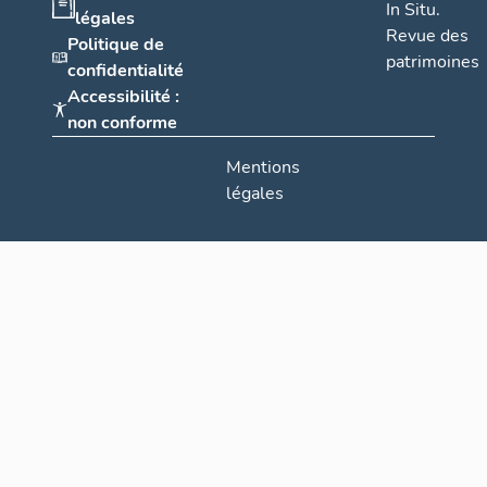
In Situ.
légales
Revue des
Politique de
patrimoines
confidentialité
Accessibilité :
non conforme
Mentions
légales