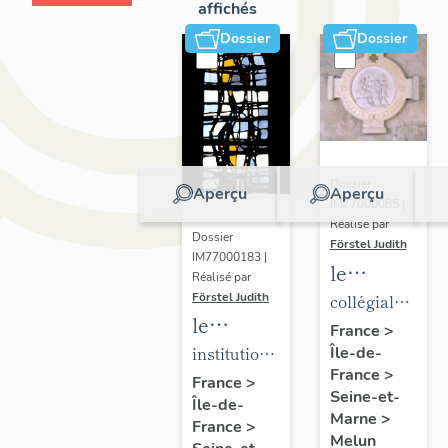
affichés
Dossier
Dossier
Dossier
Aperçu
Aperçu
IM77000085 |
Réalisé par
Dossier
Förstel Judith
IM77000183 |
le
Réalisé par
mobilier
Förstel Judith
collégiale
le
de la
Notre-
France
>
mobilier
institution
Île-de-
collégiale
Dame
France
>
de
Saint-
Notre-
France
>
Seine-et-
Île-de-
l'Institution
Aspais
Dame
Marne
>
France
>
Saint-
Melun