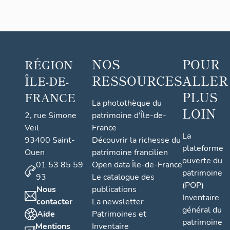
NOS
POUR
RÉGION
RESSOURCES
ALLER
ÎLE-DE-
PLUS
FRANCE
La photothèque du
LOIN
2, rue Simone
patrimoine d'Île-de-
Veil
France
La
93400 Saint-
Découvrir la richesse du
plateforme
Ouen
patrimoine francilien
ouverte du
01 53 85 59
Open data Île-de-France
patrimoine
93
Le catalogue des
(POP)
Nous
publications
Inventaire
contacter
La newsletter
général du
Aide
Patrimoines et
patrimoine
Mentions
Inventaire