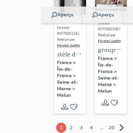
Aperçu
Aperçu
Dossier
Dossier
IM77000158 |
IM77000128 |
Réalisé par
Réalisé par
Förstel Judith
Förstel Judith
groupe
stèle de
des
France
>
Marguerite
France
>
Île-de-
Trois
Île-de-
Lamour
France
>
Grâces
France
>
Seine-et-
Seine-et-
Marne
>
Marne
>
Melun
Melun
1
2
3
4
...
20