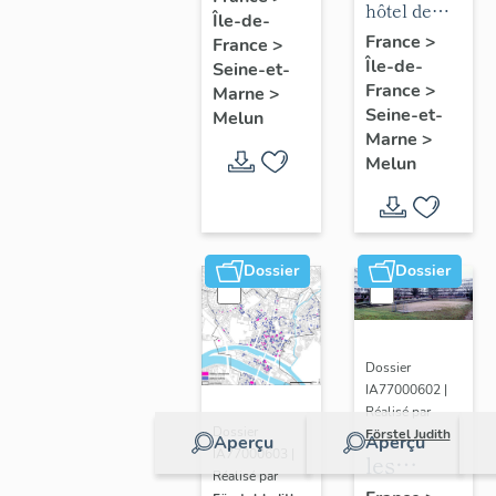
mobilier
hôtel de
Île-de-
chapelle
puis
de l'hôtel
ville
France
>
France
>
de
hôpital
Île-de-
de ville
Seine-et-
l'hôpital
France
>
Marne
>
Seine-et-
Melun
Marne
>
Melun
Dossier
Dossier
Dossier
IA77000602 |
Réalisé par
Dossier
Förstel Judith
Aperçu
Aperçu
IA77000603 |
les
Réalisé par
écoles