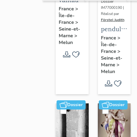
Dossier
du
IM77000190 |
France
>
Réalisé par
Île-de-
portail
Förstel Judith
France
>
central
pendule
Seine-et-
Marne
>
et paire
France
>
Melun
Île-de-
de
France
>
chandeliers
Seine-et-
assortis
Marne
>
Melun
Dossier
Dossier