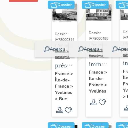
Dossier
Dossier
D
Dos
Dossier
Dossier
IA
IA78000495
IA78000344
| R
| Réalisé par
| Réalisé par
Aperçu
Aperçu
Aper
Bu
Bussière
Bussière
Ro
Roselyne
Roselyne
i
immeubles,
présentation
m
maisons,
Fr
de la
France
>
France
>
Îl
f
Île-de-
fermes
Île-de-
commune
Fr
France
>
France
>
de Buc
Yv
Yvelines
Yvelines
>
>
Buc
Dossier
Dossier
D