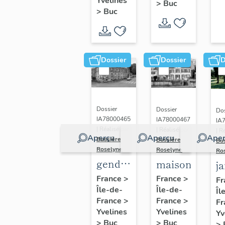
(n°1)
Yvelines
>
Buc
(n°2)
>
Buc
Dossier
Dossier
D
Dossier
Dossier
Dos
IA78000465
IA78000467
IA
| Réalisé par
| Réalisé par
| R
Aperçu
Aperçu
Aper
Bussière
Bussière
Bu
Roselyne
Roselyne
Ro
gendarmerie,
maison
j
actuellement
France
>
France
>
Fr
Île-de-
immeuble
Île-de-
Îl
France
>
France
>
Fr
Yvelines
Yvelines
Yv
>
Buc
>
Buc
>