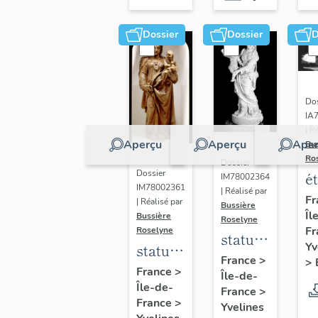
Dossier
Dossier
D
Dos
IA
| R
Aperçu
Aperçu
Aper
Bu
Ro
Dossier
Dossier
é
IM78002364
IM78002361
| Réalisé par
a
Fr
| Réalisé par
Bussière
Îl
di
Bussière
Roselyne
Fr
Roselyne
a
statue :
Yv
statue :
L
Vierge
France
>
>
Vierge
France
>
B
Île-de-
à
Île-de-
à
France
>
l'Enfant
France
>
Yvelines
l'Enfant