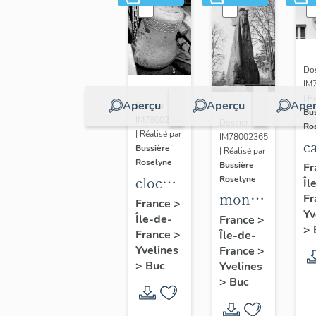
Dos
IM
| R
Aperçu
Aperçu
Aper
Dossier
Bu
IM78002362
Dossier
Ro
| Réalisé par
IM78002365
c
Bussière
| Réalisé par
s
Roselyne
Bussière
Fr
cloche
Roselyne
Îl
monument
Fr
dite
France
>
Yv
funéraire
Île-de-
Louise
France
>
>
France
>
Île-de-
de
Auguste
Yvelines
France
>
Jean
Adélaïde
>
Buc
Yvelines
Casale
>
Buc