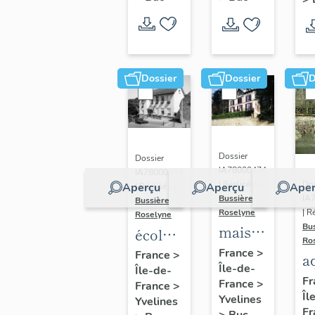
Dossier
Dossier
D
Dossier
Dossier
IA78000474
IA78000453
Dos
| Réalisé par
Aperçu
Aperçu
Aper
| Réalisé par
IA
Bussière
Bussière
| R
Roselyne
Roselyne
Bu
maison
école
Ro
dite
primaire
France
>
France
>
a
Île-de-
villa
Île-de-
de
di
Fr
France
>
France
>
Saint
filles,
Îl
A
Yvelines
Yvelines
Marie
actuellement
Fr