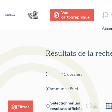
Vue
cartographique
Accéd
Résultats de la rec
:
41 dossiers
(Commune : Buc)
Sélectionner les
Filtres
résultats affichés