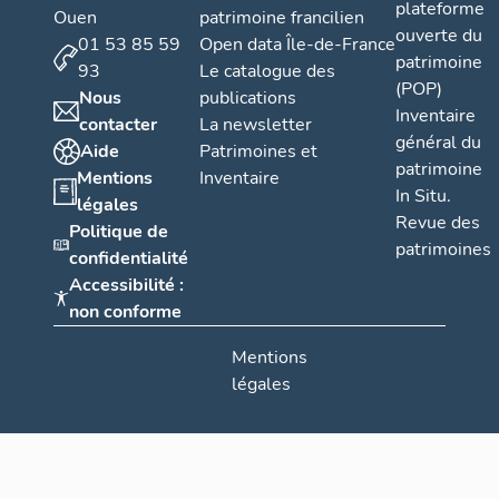
plateforme
Ouen
patrimoine francilien
ouverte du
01 53 85 59
Open data Île-de-France
patrimoine
93
Le catalogue des
(POP)
Nous
publications
Inventaire
contacter
La newsletter
général du
Aide
Patrimoines et
patrimoine
Mentions
Inventaire
In Situ.
légales
Revue des
Politique de
patrimoines
confidentialité
Accessibilité :
non conforme
Mentions
légales