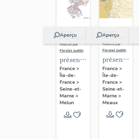
Dossier
Dossier
Aperçu
Aperçu
IA77000610 |
IA77000605 |
Réalisé par
Réalisé par
Förstel Judith
Förstel Judith
présentatio
présentation
de
de
France
>
France
>
Île-de-
l'étude
Île-de-
l'étude
France
>
France
>
du
du
Seine-et-
Seine-et-
patrimoine
patrimoine
Marne
>
Marne
>
de
de
Meaux
Melun
Meaux
Melun