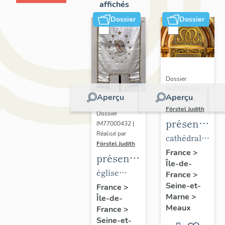
affichés
Dossier
Dossier
Dossier
IM77000251 |
Aperçu
Aperçu
Réalisé par
Förstel Judith
Dossier
présentatio
IM77000432 |
Réalisé par
du
cathédrale
Förstel Judith
mobilier
Saint-
France
>
présentation
Île-de-
de la
Etienne
du
église
France
>
cathédrale
mobilier
Seine-et-
paroissiale
France
>
de
Marne
>
Île-de-
de
Notre-
Meaux
Meaux
France
>
l'église
Dame du
Seine-et-