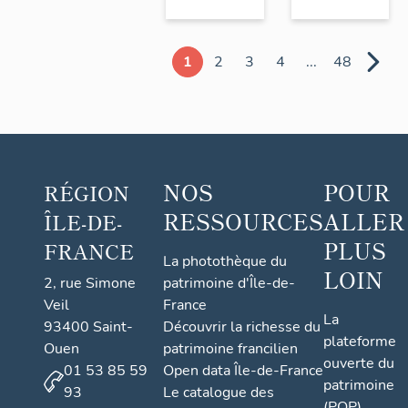
1
2
3
4
...
48
NOS
POUR
RÉGION
RESSOURCES
ALLER
ÎLE-DE-
PLUS
FRANCE
La photothèque du
LOIN
2, rue Simone
patrimoine d'Île-de-
Veil
France
La
93400 Saint-
Découvrir la richesse du
plateforme
Ouen
patrimoine francilien
ouverte du
01 53 85 59
Open data Île-de-France
patrimoine
93
Le catalogue des
(POP)