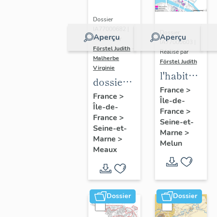
Dossier
IA77000682 |
Dossier
Aperçu
Aperçu
Réalisé par
IA77000603 |
Förstel Judith
-
Réalisé par
Malherbe
Förstel Judith
Virginie
l'habitat
dossier
à Melun
France
>
collectif
France
>
Île-de-
Île-de-
sur les
France
>
France
>
cours
Seine-et-
Seine-et-
Marne
>
communes
Marne
>
Melun
du
Meaux
Faubourg
Saint-
Nicolas
Dossier
Dossier