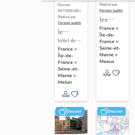
Réalisé par
Dossier
Förstel Judith
IM77000169 |
Réalisé par
les
Förstel Judith
maisons
France
>
le
Île-de-
et
mobilier
hôtel de
France
>
immeubles
de l'hôtel
Seine-et-
ville
France
>
de
Marne
>
Île-de-
de ville
Meaux
Meaux
France
>
Seine-et-
Marne
>
Melun
Dossier
Dossier