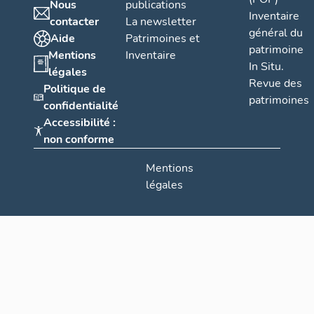
Nous
publications
Inventaire
contacter
La newsletter
général du
Aide
Patrimoines et
patrimoine
Mentions
Inventaire
In Situ.
légales
Revue des
Politique de
patrimoines
confidentialité
Accessibilité :
non conforme
Mentions
légales