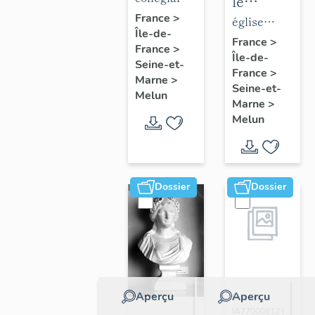
le
de la
Notre-
France
>
mobilier
église
Île-de-
collégiale
Dame
de
paroissiale
France
>
France
>
Notre-
Île-de-
l'église
Saint-
Seine-et-
France
>
Dame
Saint-
Aspais
Marne
>
Seine-et-
Melun
Aspais
Marne
>
Melun
Dossier
Dossier
Aperçu
Aperçu
Dossier
IA77000612 |