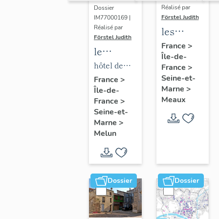
Réalisé par
Dossier
Förstel Judith
IM77000169 |
Réalisé par
les
Förstel Judith
maisons
France
>
le
Île-de-
et
mobilier
hôtel de
France
>
immeubles
de l'hôtel
Seine-et-
ville
France
>
de
Marne
>
Île-de-
de ville
Meaux
Meaux
France
>
Seine-et-
Marne
>
Melun
Dossier
Dossier