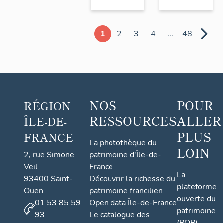
1
2
3
4
...
48
NOS
POUR
RÉGION
RESSOURCES
ALLER
ÎLE-DE-
PLUS
FRANCE
La photothèque du
LOIN
2, rue Simone
patrimoine d'Île-de-
Veil
France
La
93400 Saint-
Découvrir la richesse du
plateforme
Ouen
patrimoine francilien
ouverte du
01 53 85 59
Open data Île-de-France
patrimoine
93
Le catalogue des
(POP)