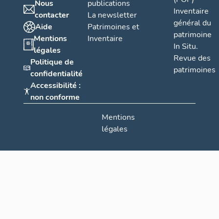
Nous
publications
Inventaire
contacter
La newsletter
général du
Aide
Patrimoines et
patrimoine
Mentions
Inventaire
In Situ.
légales
Revue des
Politique de
patrimoines
confidentialité
Accessibilité :
non conforme
Mentions
légales