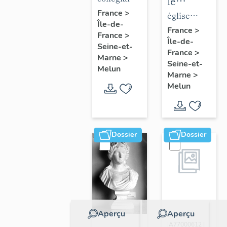
le
de la
Notre-
France
>
mobilier
église
Île-de-
collégiale
Dame
de
paroissiale
France
>
France
>
Notre-
Île-de-
l'église
Saint-
Seine-et-
France
>
Dame
Saint-
Aspais
Marne
>
Seine-et-
Melun
Aspais
Marne
>
Melun
Dossier
Dossier
Aperçu
Aperçu
Dossier
IA77000612 |