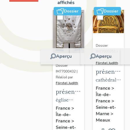
affichés
Dossier
Dossier
Dossier
IM77000251 |
Aperçu
Aperçu
Réalisé par
Förstel Judith
Dossier
présentatio
IM77000432 |
Réalisé par
du
cathédrale
Förstel Judith
mobilier
Saint-
France
>
présentation
Île-de-
de la
Etienne
du
église
France
>
cathédrale
mobilier
Seine-et-
paroissiale
France
>
de
Marne
>
Île-de-
de
Notre-
Meaux
Meaux
France
>
l'église
Dame du
Seine-et-