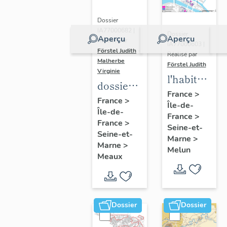
Dossier
IA77000682 |
Dossier
Aperçu
Aperçu
Réalisé par
IA77000603 |
Förstel Judith
-
Réalisé par
Malherbe
Förstel Judith
Virginie
l'habitat
dossier
à Melun
France
>
collectif
France
>
Île-de-
Île-de-
sur les
France
>
France
>
cours
Seine-et-
Seine-et-
Marne
>
communes
Marne
>
Melun
du
Meaux
Faubourg
Saint-
Nicolas
Dossier
Dossier