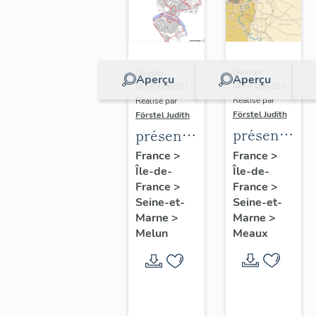
Dossier
Dossier
Aperçu
Aperçu
IA77000610 |
IA77000605 |
Réalisé par
Réalisé par
Förstel Judith
Förstel Judith
présentatio
présentation
de
de
France
>
France
>
Île-de-
l'étude
Île-de-
l'étude
France
>
France
>
du
du
Seine-et-
Seine-et-
patrimoine
patrimoine
Marne
>
Marne
>
de
de
Meaux
Melun
Meaux
Melun