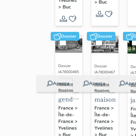
(n°1)
Yvelines
>
Buc
(n°2)
>
Buc
Dossier
Dossier
D
Dossier
Dossier
Dos
IA78000465
IA78000467
IA
| Réalisé par
| Réalisé par
| R
Aperçu
Aperçu
Aper
Bussière
Bussière
Bu
Roselyne
Roselyne
Ro
gendarmerie,
maison
j
actuellement
France
>
France
>
Fr
Île-de-
immeuble
Île-de-
Îl
France
>
France
>
Fr
Yvelines
Yvelines
Yv
>
Buc
>
Buc
>