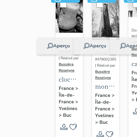
Dos
IM
| R
Aperçu
Aperçu
Aper
Dossier
Bu
IM78002362
Dossier
Ro
| Réalisé par
IM78002365
c
Bussière
| Réalisé par
s
Roselyne
Bussière
Fr
cloche
Roselyne
Îl
monument
Fr
dite
France
>
Yv
funéraire
Île-de-
Louise
France
>
>
France
>
Île-de-
de
Auguste
Yvelines
France
>
Jean
Adélaïde
>
Buc
Yvelines
Casale
>
Buc