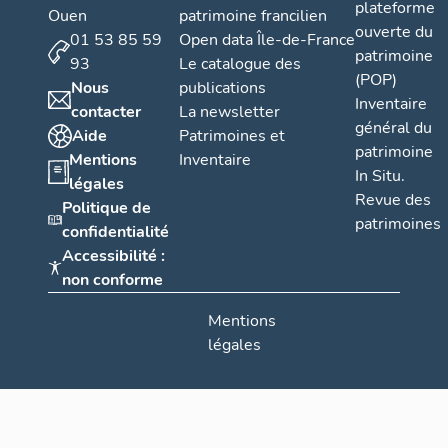
plateforme
Ouen
patrimoine francilien
ouverte du
01 53 85 59
Open data Île-de-France
patrimoine
93
Le catalogue des
(POP)
Nous
publications
Inventaire
contacter
La newsletter
général du
Aide
Patrimoines et
patrimoine
Mentions
Inventaire
In Situ.
légales
Revue des
Politique de
patrimoines
confidentialité
Accessibilité :
non conforme
Mentions
légales