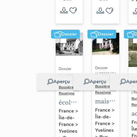
Dossier
Dossier
D
Dossier
Dossier
IA78000474
IA78000453
Dos
| Réalisé par
Aperçu
Aperçu
Aper
| Réalisé par
IA
Bussière
Bussière
| R
Roselyne
Roselyne
Bu
maison
école
Ro
dite
primaire
France
>
France
>
a
Île-de-
villa
Île-de-
de
di
Fr
France
>
France
>
Saint
filles,
Îl
A
Yvelines
Yvelines
Marie
actuellement
Fr