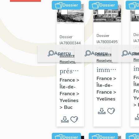
Dossier
Dossier
D
Dos
Dossier
Dossier
IA
IA78000495
IA78000344
| R
| Réalisé par
| Réalisé par
Aperçu
Aperçu
Aper
Bu
Bussière
Bussière
Ro
Roselyne
Roselyne
i
immeubles,
présentation
m
maisons,
Fr
de la
France
>
France
>
Îl
f
Île-de-
fermes
Île-de-
commune
Fr
France
>
France
>
de Buc
Yv
Yvelines
Yvelines
>
>
Buc
Dossier
Dossier
D