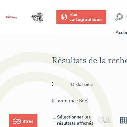
Vue
cartographique
Accéd
Résultats de la rec
:
41 dossiers
(Commune : Buc)
Sélectionner les
Filtres
résultats affichés