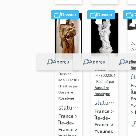
Dossier
Dossier
D
Dos
IA
| R
Aperçu
Aperçu
Aper
Bu
Ro
Dossier
Dossier
é
IM78002364
IM78002361
| Réalisé par
a
Fr
| Réalisé par
Bussière
Îl
di
Bussière
Roselyne
Fr
Roselyne
a
statue :
Yv
statue :
L
Vierge
France
>
>
Vierge
France
>
B
Île-de-
à
Île-de-
à
France
>
l'Enfant
France
>
Yvelines
l'Enfant