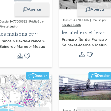
Aperçu
Aperçu
Dossier IA77000607 | Réalisé par
Dossier IA77000612 | Réalisé par
Förstel Judith
Förstel Judith
les ateliers et les
les maisons et
usines de Melun
France
>
Île-de-France
>
immeubles de
France
>
Île-de-France
>
Seine-et-Marne
>
Melun
Seine-et-Marne
>
Meaux
Meaux
Dossier
Dossier
Dossier IA77000602 | Réalisé par