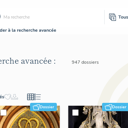
Tou
der à la recherche avancée
herche avancée :
947 dossiers
hés
Dossier
Dossier