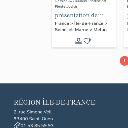
Dossier IA77000605 | Réalisé par
Förstel Judith
présentation de
l'étude du
France
>
Île-de-France
>
Seine-et-Marne
>
Melun
patrimoine de Melun
1
RÉGION
ÎLE-DE-FRANCE
2, rue Simone Veil
93400 Saint-Ouen
01 53 85 59 93