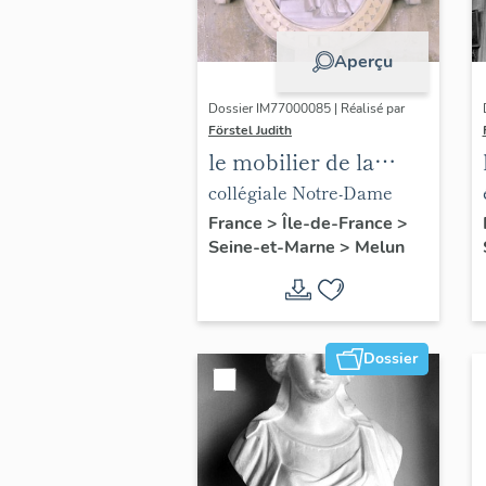
Aperçu
Dossier IM77000085 | Réalisé par
Förstel Judith
le mobilier de la
collégiale Notre-
collégiale Notre-Dame
Dame
France
>
Île-de-France
>
Seine-et-Marne
>
Melun
Dossier