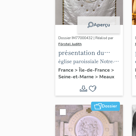
Aperçu
Dossier IM77000432 | Réalisé par
Förstel Judith
présentation du
mobilier de l'église
église paroissiale Notre-
paroissiale Notre-
Dame du Marché
France
>
Île-de-France
>
Seine-et-Marne
>
Meaux
Dame du Marché
Dossier