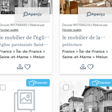
Aperçu
Aperçu
Dossier IM77000092 | Réalisé par
Dossier IM77000210 | Réalisé par
Förstel Judith
Förstel Judith
le mobilier de l'église
le mobilier de la
Saint-Aspais
préfecture de Seine-
église paroissiale Saint-
préfecture
et-Marne
Aspais
France
>
Île-de-France
>
France
>
Île-de-France
>
Seine-et-Marne
>
Melun
Seine-et-Marne
>
Melun
Dossier
Dossier