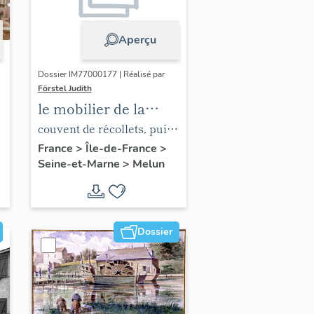
Aperçu
Dossier IM77000177 | Réalisé par
Förstel Judith
le mobilier de la
chapelle de l'hôpital
couvent de récollets, puis
hôpital
France
>
Île-de-France
>
Seine-et-Marne
>
Melun
Dossier