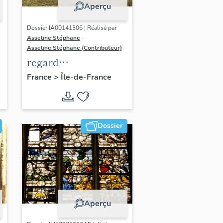
Aperçu
Dossier IA00141306 | Réalisé par
Asseline Stéphane
-
Asseline Stéphane (Contributeur)
regard
photographique sur
France
>
Île-de-France
les paysages de la
Plaine de France.
Dossier
Aperçu