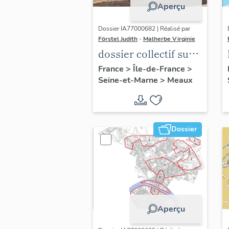
Aperçu
Dossier IA77000682 | Réalisé par
Förstel Judith
-
Malherbe Virginie
dossier collectif sur
les cours communes
France
>
Île-de-France
>
Seine-et-Marne
>
Meaux
du Faubourg Saint-
Nicolas
Dossier
Aperçu