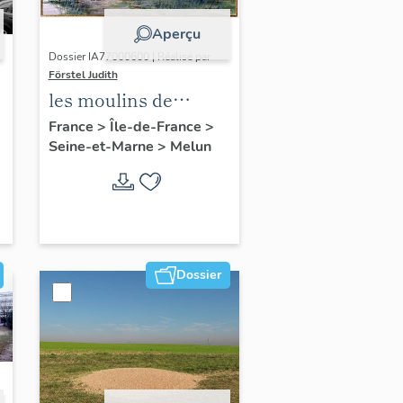
Aperçu
Dossier IA77000600 | Réalisé par
Förstel Judith
les moulins de
Melun
France
>
Île-de-France
>
Seine-et-Marne
>
Melun
Dossier