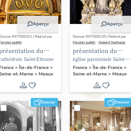
Aperçu
Aperçu
Dossier IM77000251 | Réalisé par
Dossier IM77000235 | Réalisé par
Förstel Judith
Förstel Judith
-
Hubert Nathalie
présentation du
présentation du
mobilier de la
mobilier de l'église
cathédrale Saint-Etienne
église paroissiale Saint-
cathédrale de Meaux
Saint-Nicolas de
Nicolas de Meaux
France
>
Île-de-France
>
France
>
Île-de-France
>
Seine-et-Marne
>
Meaux
Seine-et-Marne
>
Meaux
Meaux
Dossier
Dossier