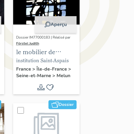
Aperçu
Dossier IM77000183 | Réalisé par
Förstel Judith
le mobilier de
l'Institution Saint-
institution Saint-Aspais
Aspais
France
>
Île-de-France
>
Seine-et-Marne
>
Melun
Dossier