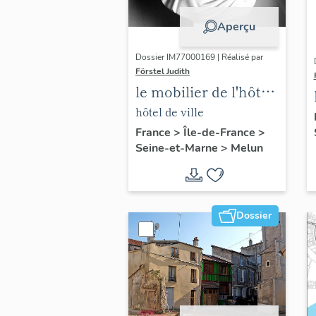
Aperçu
Dossier IM77000169 | Réalisé par
Förstel Judith
le mobilier de l'hôtel
de ville
hôtel de ville
France
>
Île-de-France
>
Seine-et-Marne
>
Melun
Dossier