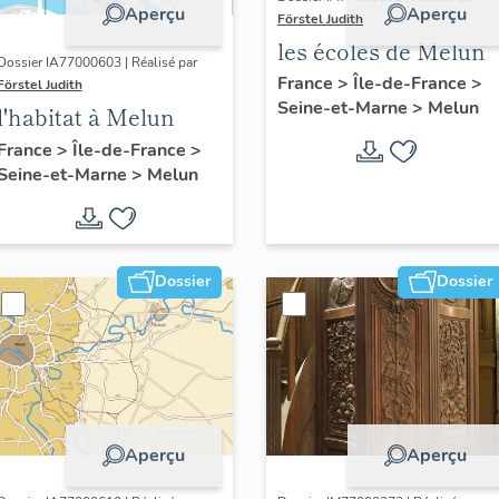
Aperçu
Aperçu
Förstel Judith
les écoles de Melun
Dossier IA77000603 | Réalisé par
France
>
Île-de-France
>
Förstel Judith
Seine-et-Marne
>
Melun
l'habitat à Melun
France
>
Île-de-France
>
Seine-et-Marne
>
Melun
Dossier
Dossier
Aperçu
Aperçu