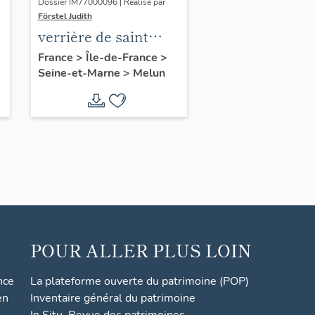
Dossier IM77000096 | Réalisé par
Förstel Judith
verrière de saint
François
France
>
Île-de-France
>
Seine-et-Marne
>
Melun
POUR ALLER PLUS LOIN
nce
La plateforme ouverte du patrimoine (POP)
en
Inventaire général du patrimoine