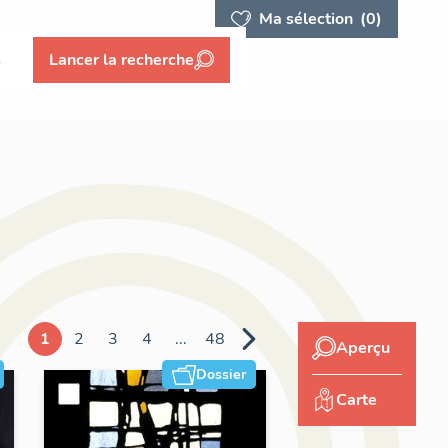
Ma sélection
(0)
s
Lancer la recherche
1
2
3
4
...
48
Aperçu
Dossier
Carte