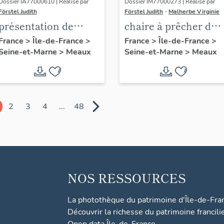
Dossier IA77000610 | Réalisé par
Dossier IM77000273 | Réalisé par
Förstel Judith
Förstel Judith
-
Malherbe Virginie
présentation de
chaire à prêcher des
l'étude du
Trinitaires
France
>
Île-de-France
>
France
>
Île-de-France
>
Seine-et-Marne
>
Meaux
Seine-et-Marne
>
Meaux
patrimoine de
Meaux
2
3
4
...
48
NOS RESSOURCES
La photothèque du patrimoine d'Île-de-Fra
Découvrir la richesse du patrimoine francili