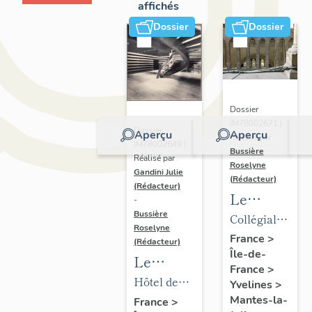
affichés
Dossier
Dossier
Dossier
IM78002671 |
Dossier
Aperçu
Aperçu
Réalisé par
IM78002649 |
Bussière
Réalisé par
Roselyne
Gandini Julie
(Rédacteur)
(Rédacteur)
Le
-
mobilier
Bussière
Collégiale
Roselyne
de la
Notre-
France
>
(Rédacteur)
Île-de-
collégiale
Dame
Le
France
>
mobilier
Hôtel de
Yvelines
>
de l'hôtel
ville
Mantes-la-
France
>