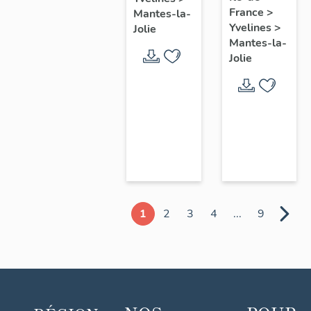
chœur
France
>
Mantes-la-
Yvelines
>
Jolie
Mantes-la-
Jolie
1
2
3
4
...
9