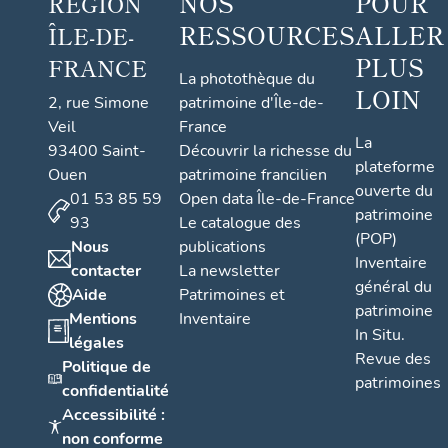
NOS
POUR
RÉGION
RESSOURCES
ALLER
ÎLE-DE-
PLUS
FRANCE
La photothèque du
LOIN
2, rue Simone
patrimoine d'Île-de-
Veil
France
La
93400 Saint-
Découvrir la richesse du
plateforme
Ouen
patrimoine francilien
ouverte du
01 53 85 59
Open data Île-de-France
patrimoine
93
Le catalogue des
(POP)
Nous
publications
Inventaire
contacter
La newsletter
général du
Aide
Patrimoines et
patrimoine
Mentions
Inventaire
In Situ.
légales
Revue des
Politique de
patrimoines
confidentialité
Accessibilité :
non conforme