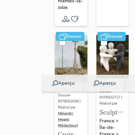
Mantes-la-
Jolie
Dossier
Dossier
Aperçu
Aperçu
Dossier
Dossier
IM78002717 |
IM78002658 |
Réalisé par
Réalisé par
Sculpture
Mélandri
: la
Magali
France
>
(Rédacteur)
Île-de-
Ronde
Croix
France
>