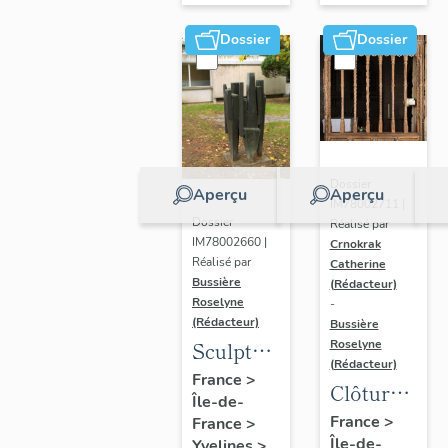
Dossier
Dossier
Dossier
Aperçu
Aperçu
IM78002711 |
Dossier
Réalisé par
IM78002660 |
Crnokrak
Réalisé par
Catherine
Bussière
(Rédacteur)
Roselyne
-
(Rédacteur)
Bussière
Sculpture
Roselyne
(Rédacteur)
: la
France
>
Clôture
Île-de-
Ronde
de
France
>
France
>
Île-de-
Yvelines
>