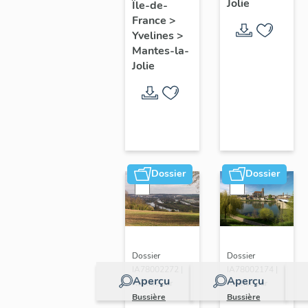
Jolie
Île-de-
de ville
France
>
Yvelines
>
Mantes-la-
Jolie
Dossier
Dossier
Dossier
Dossier
IA78002272 |
IA78002174 |
Aperçu
Aperçu
Réalisé par
Réalisé par
Bussière
Bussière