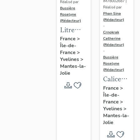
IM78002687 |
Réalisé par
Réalisé par
Bussière
Phan Sina
Roselyne
(Rédacteur)
(Rédacteur)
-
Litre
Crnokrak
funéraire
France
>
Catherine
(Rédacteur)
Île-de-
du
-
France
>
prince
Bussière
Yvelines
>
de Conti
Roselyne
Mantes-la-
(Rédacteur)
Jolie
Calice
n°2 et sa
France
>
Île-de-
patène
France
>
Yvelines
>
Mantes-la-
Jolie