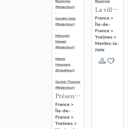
Roselyne
Roselyne
(Rédacteur)
La ville
-
de
France
>
Gandini Julie
Île-de-
Mantes-
(Rédacteur)
France
>
-
la-Jolie
Mélandri
Yvelines
>
Magali
Mantes-la-
(Rédacteur)
Jolie
-
Malek
Houssam
(Enquêteur)
-
Gentili Thomas
(Rédacteur)
Présentation
de
France
>
Île-de-
l'étude
France
>
Yvelines
>