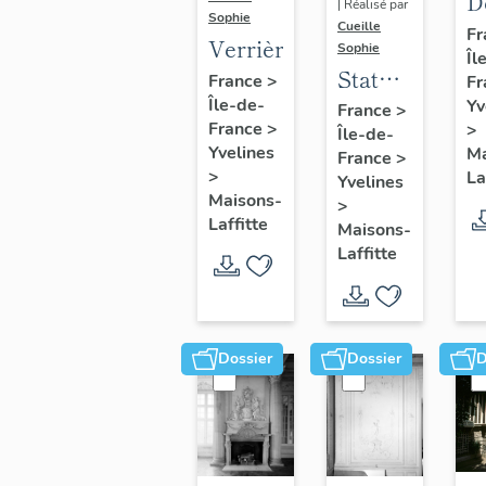
D
| Réalisé par
Sophie
s
Cueille
Fr
Verrière
Sophie
Îl
d
Statue
France
>
Fr
v
:
Île-de-
Yv
France
>
d
France
>
>
Île-de-
Renaud
Yvelines
Ma
France
>
>
La
Yvelines
Maisons-
>
Laffitte
Maisons-
Laffitte
Dossier
Dossier
D