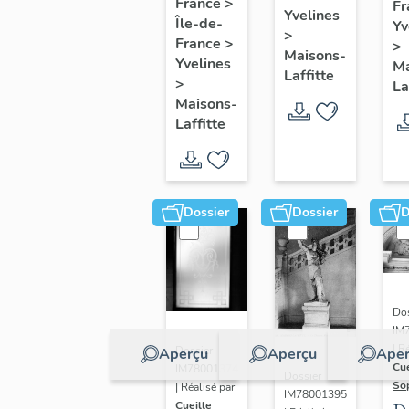
de six
France
>
Fr
pr
Yvelines
Île-de-
marines
Yv
>
e
France
>
>
Maisons-
m
Yvelines
Ma
Laffitte
>
La
Maisons-
Laffitte
Dossier
Dossier
D
Dos
IM
| R
Dossier
Aperçu
Aperçu
Aper
Cue
IM78001374
Dossier
So
| Réalisé par
IM78001395
Cueille