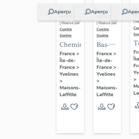
Dos
Dossier
Dossier
Aperçu
Aperçu
Aper
IA
IM78001389
IM78001373
| R
| Réalisé par
| Réalisé par
Cue
Cueille
Cueille
So
Sophie
Sophie
T
Cheminée
Bas-
relief
Fr
France
>
France
>
Îl
Île-de-
Île-de-
(décor
Fr
France
>
France
>
intérieur)
Yv
Yvelines
Yvelines
>
>
>
Ma
Maisons-
Maisons-
La
Laffitte
Laffitte