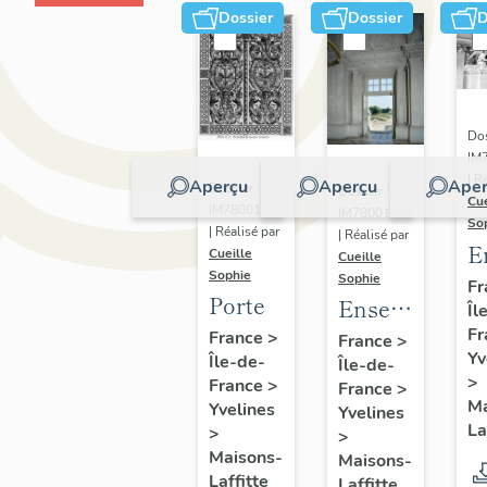
Dossier
Dossier
D
Dos
IM
| R
Aperçu
Aperçu
Aper
Dossier
Dossier
Cue
IM78001397
IM78001399
So
| Réalisé par
| Réalisé par
E
Cueille
Cueille
Sophie
d
Sophie
Fr
Porte
Ensemble
Îl
q
Fr
de bas-
France
>
g
France
>
Yv
Île-de-
Île-de-
reliefs :
s
>
France
>
France
>
les
Ma
Yvelines
Yvelines
Quatre
La
>
>
éléments
Maisons-
Maisons-
Laffitte
Laffitte