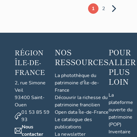
1
2
NOS
POUR
RÉGION
RESSOURCES
ALLER
ÎLE-DE-
PLUS
FRANCE
La photothèque du
LOIN
2, rue Simone
patrimoine d'Île-de-
Veil
France
La
93400 Saint-
Découvrir la richesse du
plateforme
Ouen
patrimoine francilien
ouverte du
01 53 85 59
Open data Île-de-France
patrimoine
93
Le catalogue des
(POP)
Nous
publications
Inventaire
contacter
La newsletter