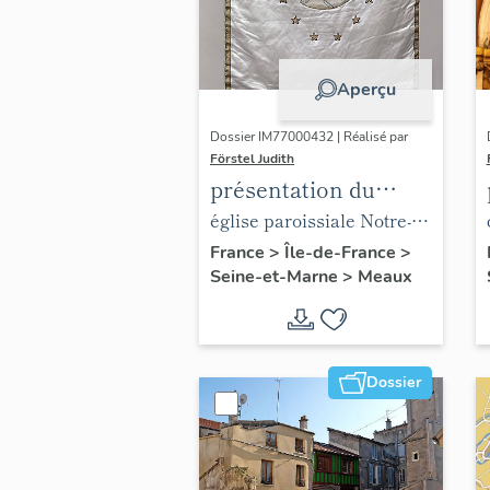
Aperçu
Dossier IM77000432 | Réalisé par
Förstel Judith
présentation du
mobilier de l'église
église paroissiale Notre-
paroissiale Notre-
Dame du Marché
France
>
Île-de-France
>
Seine-et-Marne
>
Meaux
Dame du Marché
Dossier