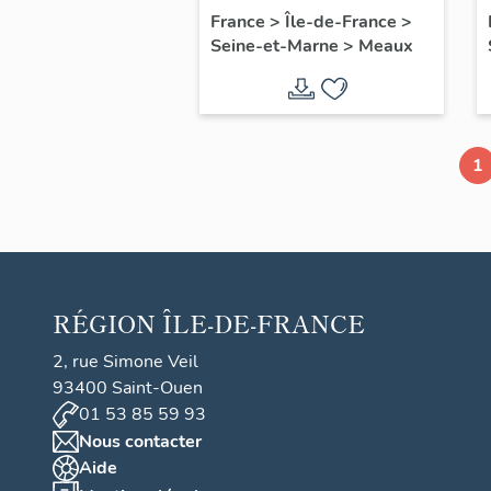
chapelle axiale
France
>
Île-de-France
>
Seine-et-Marne
>
Meaux
1
RÉGION
ÎLE-DE-FRANCE
2, rue Simone Veil
93400 Saint-Ouen
01 53 85 59 93
Nous contacter
Aide