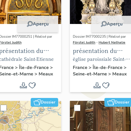
Aperçu
Aperçu
Dossier IM77000251 | Réalisé par
Dossier IM77000235 | Réalisé par
Förstel Judith
Förstel Judith
-
Hubert Nathalie
présentation du
présentation du
mobilier de la
mobilier de l'église
cathédrale Saint-Etienne
église paroissiale Saint-
cathédrale de Meaux
Saint-Nicolas de
Nicolas de Meaux
France
>
Île-de-France
>
France
>
Île-de-France
>
Seine-et-Marne
>
Meaux
Seine-et-Marne
>
Meaux
Meaux
Dossier
Dossier