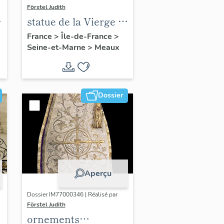
Förstel Judith
statue de la Vierge à
l'Enfant
France
>
Île-de-France
>
Seine-et-Marne
>
Meaux
n
Dossier
Aperçu
Dossier IM77000346 | Réalisé par
Förstel Judith
ornements