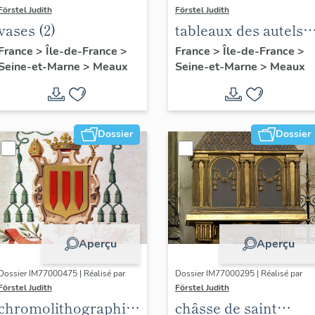
Förstel Judith
Förstel Judith
vases (2)
tableaux des autels
du jubé : sainte
France
>
Île-de-France
>
France
>
Île-de-France
>
Seine-et-Marne
>
Meaux
Seine-et-Marne
>
Meaux
Céline et saint Faro
Dossier
Dossier
Aperçu
Aperçu
Dossier IM77000475 | Réalisé par
Dossier IM77000295 | Réalisé par
Förstel Judith
Förstel Judith
chromolithographies
châsse de saint