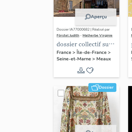
Aperçu
Dossier IA77000682 | Réalisé par
Förstel Judith
-
Malherbe Virginie
dossier collectif sur
les cours communes
France
>
Île-de-France
>
Seine-et-Marne
>
Meaux
du Faubourg Saint-
Nicolas
Dossier