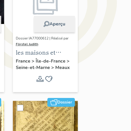
Aperçu
Dossier IA77000612 | Réalisé par
Förstel Judith
les maisons et
immeubles de
France
>
Île-de-France
>
Seine-et-Marne
>
Meaux
Meaux
Dossier