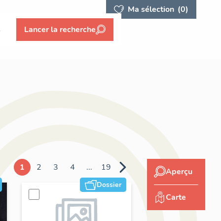
Ma sélection
(0)
s
Lancer la recherche
1
2
3
4
...
19
Aperçu
Dossier
Carte