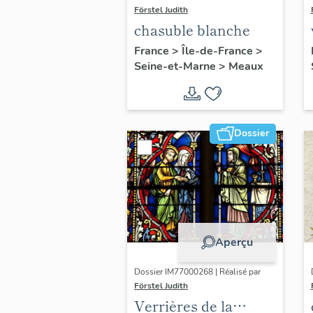
Förstel Judith
chasuble blanche
France
>
Île-de-France
>
Seine-et-Marne
>
Meaux
Dossier
Aperçu
Dossier IM77000268 | Réalisé par
Förstel Judith
Verrières de la