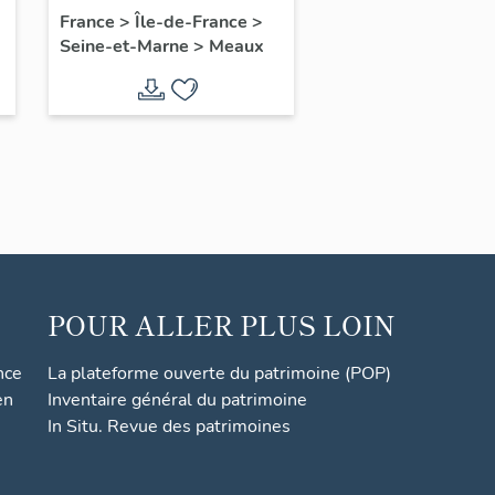
conservés dans les
France
>
Île-de-France
>
Seine-et-Marne
>
Meaux
tiroirs muraux du
Vieux Chapitre
POUR ALLER PLUS LOIN
nce
La plateforme ouverte du patrimoine (POP)
en
Inventaire général du patrimoine
In Situ. Revue des patrimoines