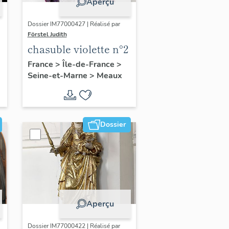
Aperçu
Dossier IM77000427 | Réalisé par
Förstel Judith
chasuble violette n°2
France
>
Île-de-France
>
Seine-et-Marne
>
Meaux
Dossier
Aperçu
Dossier IM77000422 | Réalisé par