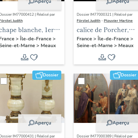
Aperçu
Aperçu
Dossier IM77000412 | Réalisé par
Dossier IM77000321 | Réalisé par
Förstel Judith
Förstel Judith
-
Plouvier Martine
chape blanche, 1ere
calice de Porcher,
moitié du 20e siècle
vers 1762
France
>
Île-de-France
>
France
>
Île-de-France
>
Seine-et-Marne
>
Meaux
Seine-et-Marne
>
Meaux
Dossier
Dossier
Aperçu
Aperçu
Dossier IM77000431 | Réalisé par
Dossier IM77000389 | Réalisé par