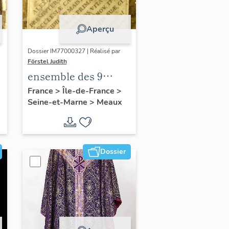
Aperçu
Dossier IM77000327 | Réalisé par
Förstel Judith
ensemble des 9
dalles funéraires de
France
>
Île-de-France
>
Seine-et-Marne
>
Meaux
la 1ere chapelle sud
Dossier