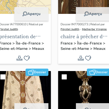
Aperçu
Aperçu
Dossier IA77000610 | Réalisé par
Dossier IM77000273 | Réalisé par
Förstel Judith
Förstel Judith
-
Malherbe Virginie
présentation de
chaire à prêcher des
l'étude du
Trinitaires
France
>
Île-de-France
>
France
>
Île-de-France
>
Seine-et-Marne
>
Meaux
Seine-et-Marne
>
Meaux
patrimoine de
Meaux
Dossier
Dossier