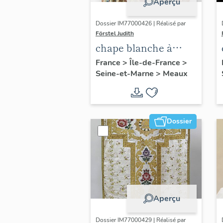
Aperçu
Dossier IM77000426 | Réalisé par
Förstel Judith
chape blanche à
fleurs
France
>
Île-de-France
>
Seine-et-Marne
>
Meaux
Dossier
Aperçu
Dossier IM77000429 | Réalisé par