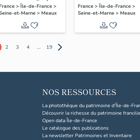
: armoiries d'évêques
Faron et d'autres
France
>
Île-de-France
>
France
>
Île-de-France
>
Seine-et-Marne
>
Meaux
Seine-et-Marne
>
Meaux
et du pape Pie X
saints meldois
2
3
4
...
19
NOS RESSOURCES
La photothèque du patrimoine d'Île-de-Fra
Découvrir la richesse du patrimoine francili
Open data Île-de-France
Le catalogue des publications
La newsletter Patrimoines et Inventaire