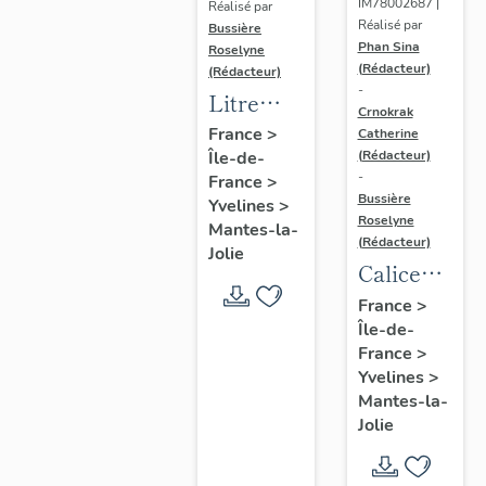
IM78002687 |
Réalisé par
Réalisé par
Bussière
Phan Sina
Roselyne
(Rédacteur)
(Rédacteur)
-
Litre
Crnokrak
funéraire
France
>
Catherine
(Rédacteur)
Île-de-
du
-
France
>
prince
Bussière
Yvelines
>
de Conti
Roselyne
Mantes-la-
(Rédacteur)
Jolie
Calice
n°2 et sa
France
>
Île-de-
patène
France
>
Yvelines
>
Mantes-la-
Jolie