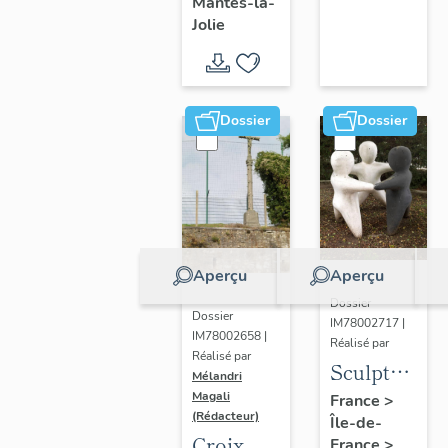
Mantes-la-
Jolie
Dossier
Dossier
Aperçu
Aperçu
Dossier
Dossier
IM78002717 |
IM78002658 |
Réalisé par
Réalisé par
Sculpture
Mélandri
: la
Magali
France
>
(Rédacteur)
Île-de-
Ronde
Croix
France
>