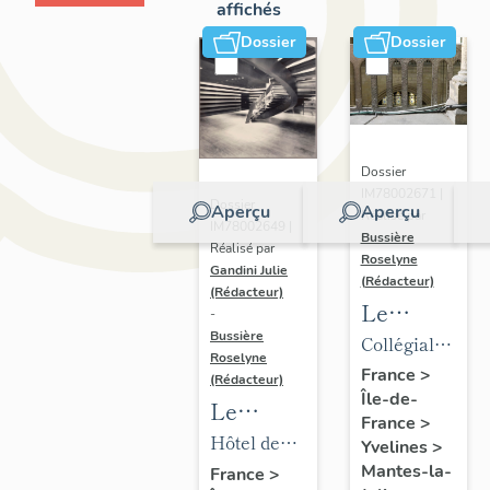
affichés
Dossier
Dossier
Dossier
IM78002671 |
Dossier
Aperçu
Aperçu
Réalisé par
IM78002649 |
Bussière
Réalisé par
Roselyne
Gandini Julie
(Rédacteur)
(Rédacteur)
Le
-
mobilier
Bussière
Collégiale
Roselyne
de la
Notre-
France
>
(Rédacteur)
Île-de-
collégiale
Dame
Le
France
>
mobilier
Hôtel de
Yvelines
>
de l'hôtel
ville
Mantes-la-
France
>