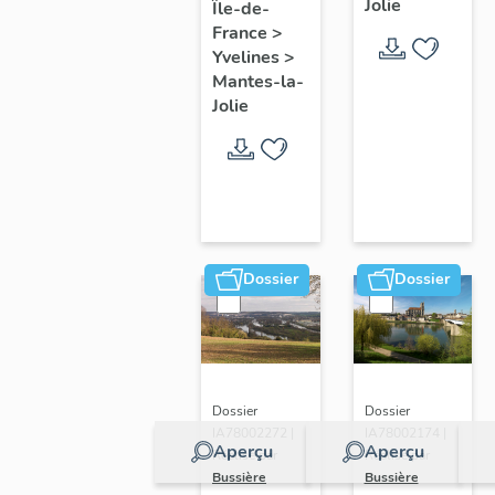
Jolie
Île-de-
de ville
France
>
Yvelines
>
Mantes-la-
Jolie
Dossier
Dossier
Dossier
Dossier
IA78002272 |
IA78002174 |
Aperçu
Aperçu
Réalisé par
Réalisé par
Bussière
Bussière