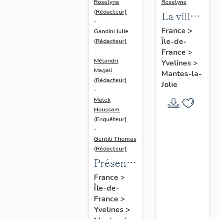
Roselyne
Roselyne
(Rédacteur)
La ville
-
de
France
>
Gandini Julie
Île-de-
Mantes-
(Rédacteur)
France
>
-
la-Jolie
Mélandri
Yvelines
>
Magali
Mantes-la-
(Rédacteur)
Jolie
-
Malek
Houssam
(Enquêteur)
-
Gentili Thomas
(Rédacteur)
Présentation
de
France
>
Île-de-
l'étude
France
>
Yvelines
>