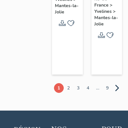
chœur
France
>
Mantes-la-
Yvelines
>
Jolie
Mantes-la-
Jolie
1
2
3
4
...
9