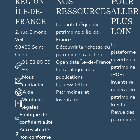
NOS
POUR
RÉGION
RESSOURCES
ALLER
ÎLE-DE-
PLUS
FRANCE
La photothèque du
LOIN
2, rue Simone
patrimoine d'Île-de-
Veil
France
La
93400 Saint-
Découvrir la richesse du
plateforme
Ouen
patrimoine francilien
ouverte du
01 53 85 59
Open data Île-de-France
patrimoine
93
Le catalogue des
(POP)
Nous
publications
Inventaire
contacter
La newsletter
général du
Aide
Patrimoines et
patrimoine
Mentions
Inventaire
In Situ.
légales
Revue des
Politique de
patrimoines
confidentialité
Accessibilité :
non conforme