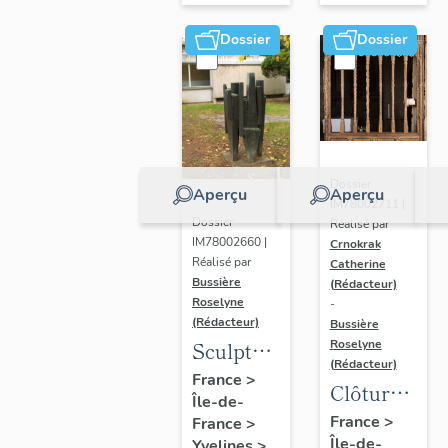
Dossier
Dossier
Dossier
Aperçu
Aperçu
IM78002711 |
Dossier
Réalisé par
IM78002660 |
Crnokrak
Réalisé par
Catherine
Bussière
(Rédacteur)
Roselyne
-
(Rédacteur)
Bussière
Sculpture
Roselyne
(Rédacteur)
: la
France
>
Clôture
Île-de-
Ronde
de
France
>
France
>
Île-de-
Yvelines
>