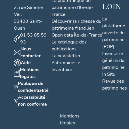
La photothèque du
LOIN
2, rue Simone
patrimoine d'Île-de-
Veil
France
La
93400 Saint-
Découvrir la richesse du
plateforme
Ouen
patrimoine francilien
ouverte du
01 53 85 59
Open data Île-de-France
patrimoine
93
Le catalogue des
(POP)
Nous
publications
Inventaire
contacter
La newsletter
général du
Aide
Patrimoines et
patrimoine
Mentions
Inventaire
In Situ.
légales
Revue des
Politique de
patrimoines
confidentialité
Accessibilité :
non conforme
Mentions
légales