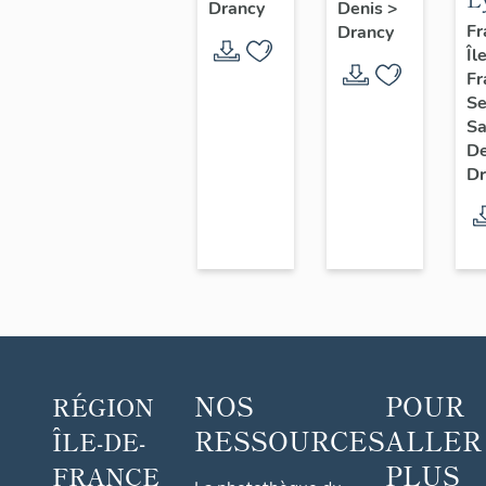
Drancy
Denis
>
aussi
E
Fr
Drancy
camp
Îl
D
de
Fr
Drancy
Se
Sa
D
Dr
NOS
POUR
RÉGION
RESSOURCES
ALLER
ÎLE-DE-
PLUS
FRANCE