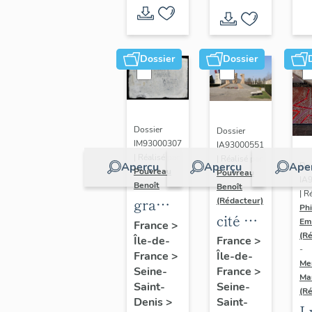
Dossier
Dossier
Dossier
Dossier
IM93000307
IA93000551
| Réalisé par
| Réalisé par
Aperçu
Aperçu
Ape
Dos
Pouvreau
Pouvreau
IA
Benoît
Benoît
| R
graffiti
(Rédacteur)
Phi
cité de
de la
Em
France
>
la
(R
Île-de-
cité de
France
>
-
France
>
Île-de-
Muette
la
Me
Seine-
France
>
Ma
Muette,
Saint-
Seine-
(R
dite
Denis
>
Saint-
L