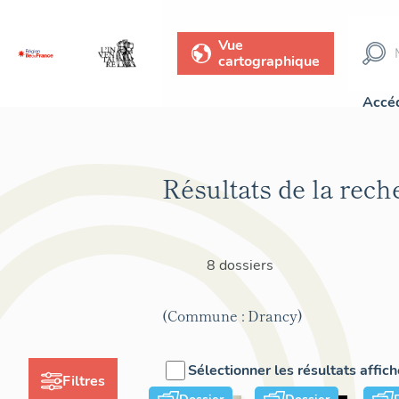
Vue
cartographique
Accéd
Résultats de la rech
8 dossiers
(Commune : Drancy)
Sélectionner les résultats affic
Filtres