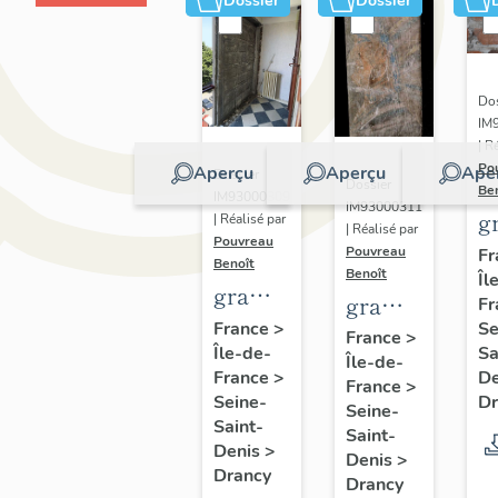
Dossier
Dossier
Dos
IM
| R
Po
Aperçu
Aperçu
Ape
Dossier
Dossier
Be
IM93000309
IM93000311
gr
| Réalisé par
| Réalisé par
Pouvreau
s
Pouvreau
Fr
Benoît
Benoît
Îl
m
graffiti
graffiti
Fr
et
de
Se
France
>
sur
France
>
c
Sa
Île-de-
chambrée
Île-de-
conduit
d
D
France
>
sur
France
>
de
Dr
Seine-
"
Seine-
revers
cheminée
Saint-
p
Saint-
de
Denis
>
Denis
>
Drancy
façade
Drancy