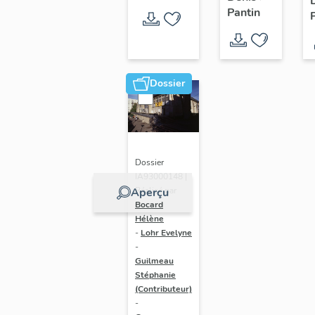
Pantin
Dossier
Dossier
IA93000148 |
Réalisé par
Aperçu
Bocard
Hélène
-
Lohr Evelyne
-
Guilmeau
Stéphanie
(Contributeur)
-