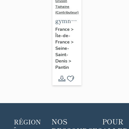
Gruson
Tiphaine
(Contributeur)
gymnase
Hasenfratz
France
>
Île-de-
France
>
Seine-
Saint-
Denis
>
Pantin
NOS
POUR
RÉGION