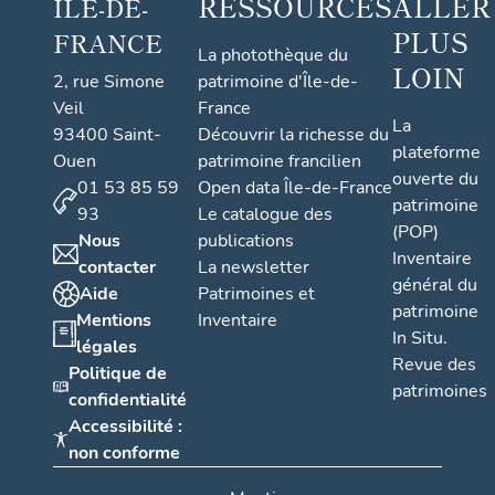
RESSOURCES
ALLER
ÎLE-DE-
PLUS
FRANCE
La photothèque du
LOIN
2, rue Simone
patrimoine d'Île-de-
Veil
France
La
93400 Saint-
Découvrir la richesse du
plateforme
Ouen
patrimoine francilien
ouverte du
01 53 85 59
Open data Île-de-France
patrimoine
93
Le catalogue des
(POP)
Nous
publications
Inventaire
contacter
La newsletter
général du
Aide
Patrimoines et
patrimoine
Mentions
Inventaire
In Situ.
légales
Revue des
Politique de
patrimoines
confidentialité
Accessibilité :
non conforme