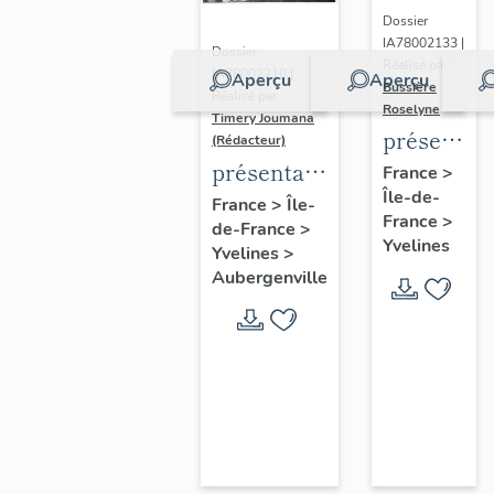
Dossier
IA78002133 |
Dossier
Réalisé par
IA78002210 |
Aperçu
Aperçu
Bussière
Réalisé par
Roselyne
Timery Joumana
présentat
(Rédacteur)
du
présentation
France
>
Île-de-
diagnostic
de l'étude
France
>
Île-
France
>
patrimonia
de-France
>
d'Elisabethville
Yvelines
Yvelines
>
urbain
Aubergenville
et
paysager
de
Seine-
Aval