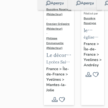
Aperçu
Aperçu
Dossier
Réalisé par
IM78002588 |
Bussière Roselyne
Réalisé par
(Rédacteur)
Bussière
-
Roselyne
Enezian Grégoire
le
(Rédacteur)
-
mobilier
église
Philippe
de
paroissiale
Emmanuelle
France
>
(Rédacteur)
Île-de-
l'église
Saint-
Le décor
France
>
Saint-
Germain
Yvelines
>
des lycées
Lycées Saint-
Germain-
Andrésy
de Mantes
Exupéry et
France
>
Île-
de-
de-France
>
Jean Rostand
Paris
Yvelines
>
(liste
Mantes-la-
supplémen
Jolie