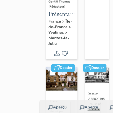
Gentili Thomas
(Rédacteur)
Présentation
de l'étude
France
>
Île-
de-France
>
Yvelines
>
Mantes-la-
Jolie
Dossier
Dossier
Dossier
IA78000495 |
Dossier
Réalisé par
IA78000985 |
Aperçu
Aperçu
Bussière
Réalisé par