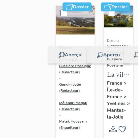
Dossier
Dossier
Dossier
IA78002174 |
Dossier
Réalisé par
IA78002272 |
Aperçu
Aperçu
Bussière
Réalisé par
Roselyne
Bussière Roselyne
La ville
(Rédacteur)
-
de
France
>
Gandini Julie
Île-de-
Mantes-
(Rédacteur)
France
>
-
la-Jolie
Yvelines
>
Mélandri Magali
(Rédacteur)
Mantes-
-
la-Jolie
Malek Houssam
(Enquêteur)
-