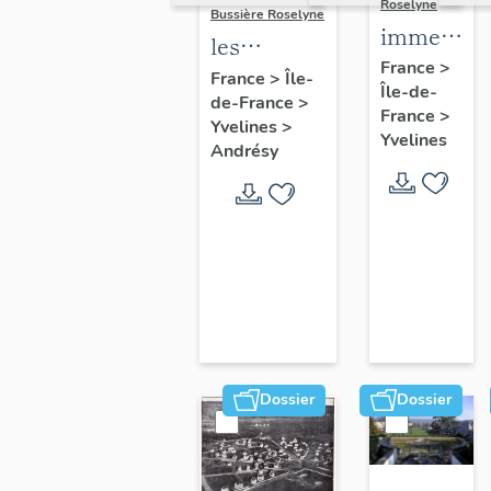
Roselyne
Bussière Roselyne
immeubles
les
maisons,
France
>
immeubles,
France
>
Île-
Île-de-
fermes
de-France
>
maisons et
France
>
Yvelines
>
fermes du
Yvelines
Andrésy
canton
d'Andrésy
Dossier
Dossier