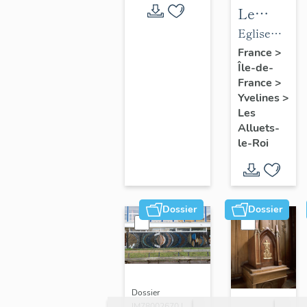
Le
mobilier
Eglise
de
paroissiale
France
>
Île-de-
l'église
Saint-
France
>
paroissial
Nicolas
Yvelines
>
Saint-
Les
Nicolas
Alluets-
le-Roi
Dossier
Dossier
Dossier
IM78002670 |