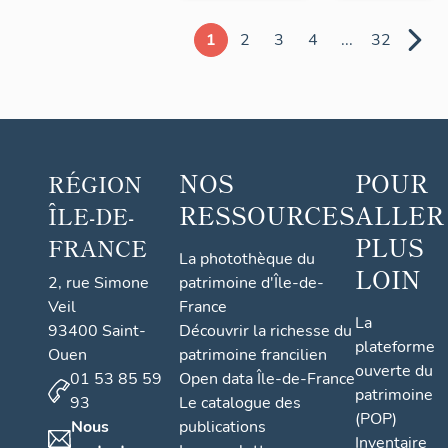
1
2
3
4
...
32
NOS
POUR
RÉGION
RESSOURCES
ALLER
ÎLE-DE-
PLUS
FRANCE
La photothèque du
LOIN
2, rue Simone
patrimoine d'Île-de-
Veil
France
La
93400 Saint-
Découvrir la richesse du
plateforme
Ouen
patrimoine francilien
ouverte du
01 53 85 59
Open data Île-de-France
patrimoine
93
Le catalogue des
(POP)
Nous
publications
Inventaire