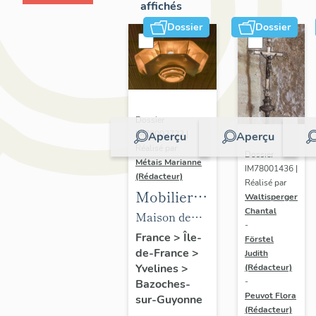
affichés
Dossier
Dossier
Dossier
IM78002723 |
Aperçu
Aperçu
Réalisé par
Dossier
Métais Marianne
IM78001436 |
(Rédacteur)
Réalisé par
Mobilier
Waltisperger
Chantal
de la
Maison de
-
maison
villégiature
France
>
Île-
Förstel
de-France
>
Louis
Judith
dite maison
Yvelines
>
(Rédacteur)
Carré
Louis Carré
-
Bazoches-
Peuvot Flora
sur-Guyonne
(Rédacteur)