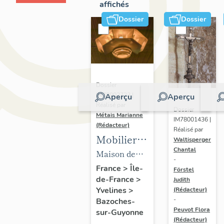
affichés
Dossier
Dossier
Dossier
IM78002723 |
Aperçu
Aperçu
Réalisé par
Dossier
Métais Marianne
IM78001436 |
(Rédacteur)
Réalisé par
Mobilier
Waltisperger
Chantal
de la
Maison de
-
maison
villégiature
France
>
Île-
Förstel
de-France
>
Louis
Judith
dite maison
Yvelines
>
(Rédacteur)
Carré
Louis Carré
-
Bazoches-
Peuvot Flora
sur-Guyonne
(Rédacteur)