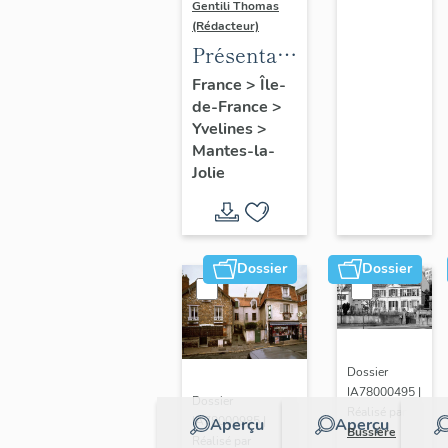
Gentili Thomas
(Rédacteur)
Présentation
de l'étude
France
>
Île-
de-France
>
Yvelines
>
Mantes-la-
Jolie
Dossier
Dossier
Dossier
IA78000495 |
Dossier
Réalisé par
IA78000985 |
Aperçu
Aperçu
Bussière
Réalisé par