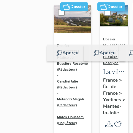
Dossier
Dossier
Dossier
IA78002174 |
Dossier
Réalisé par
IA78002272 |
Aperçu
Aperçu
Bussière
Réalisé par
Roselyne
Bussière Roselyne
La ville
(Rédacteur)
-
de
France
>
Gandini Julie
Île-de-
Mantes-
(Rédacteur)
France
>
-
la-Jolie
Yvelines
>
Mélandri Magali
(Rédacteur)
Mantes-
-
la-Jolie
Malek Houssam
(Enquêteur)
-