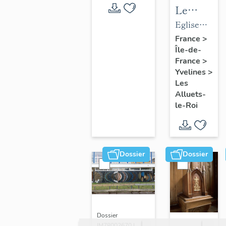
Le
mobilier
Eglise
de
paroissiale
France
>
Île-de-
l'église
Saint-
France
>
paroissial
Nicolas
Yvelines
>
Saint-
Les
Nicolas
Alluets-
le-Roi
Dossier
Dossier
Dossier
IM78002670 |