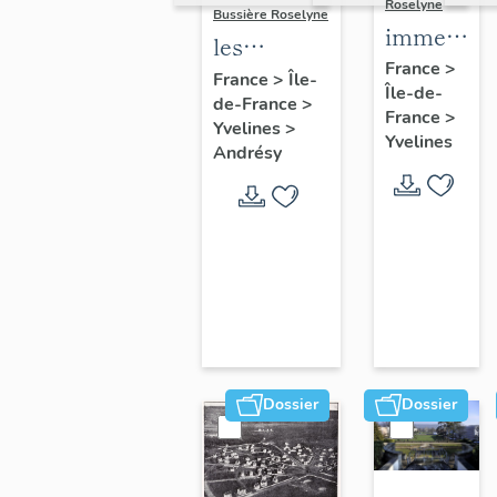
Roselyne
Bussière Roselyne
immeubles
les
maisons,
France
>
immeubles,
France
>
Île-
Île-de-
fermes
de-France
>
maisons et
France
>
Yvelines
>
fermes du
Yvelines
Andrésy
canton
d'Andrésy
Dossier
Dossier