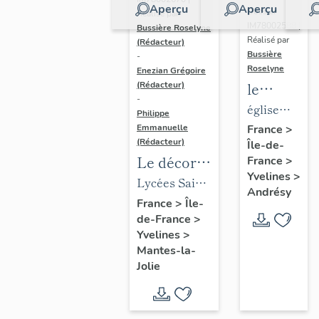
Aperçu
Aperçu
Dossier
Réalisé par
IM78002588 |
Bussière Roselyne
Réalisé par
(Rédacteur)
Bussière
-
Roselyne
Enezian Grégoire
le
(Rédacteur)
-
mobilier
église
Philippe
de
paroissiale
Emmanuelle
France
>
(Rédacteur)
Île-de-
l'église
Saint-
Le décor
France
>
Saint-
Germain
Yvelines
>
des lycées
Lycées Saint-
Germain-
Andrésy
de Mantes
Exupéry et
France
>
Île-
de-
de-France
>
Jean Rostand
Paris
Yvelines
>
(liste
Mantes-la-
supplémen
Jolie