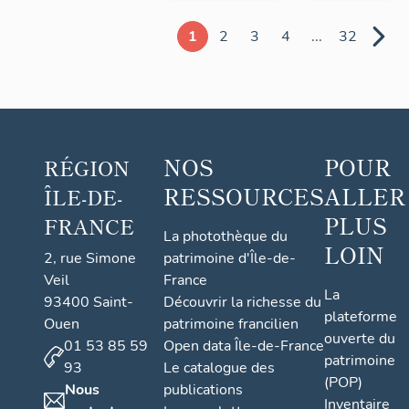
1
2
3
4
...
32
NOS
POUR
RÉGION
RESSOURCES
ALLER
ÎLE-DE-
PLUS
FRANCE
La photothèque du
LOIN
2, rue Simone
patrimoine d'Île-de-
Veil
France
La
93400 Saint-
Découvrir la richesse du
plateforme
Ouen
patrimoine francilien
ouverte du
01 53 85 59
Open data Île-de-France
patrimoine
93
Le catalogue des
(POP)
Nous
publications
Inventaire