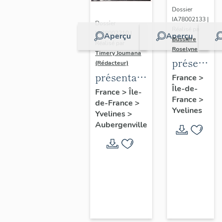
Dossier
IA78002133 |
Dossier
Réalisé par
IA78002210 |
Aperçu
Aperçu
Bussière
Réalisé par
Roselyne
Timery Joumana
présentat
(Rédacteur)
du
présentation
France
>
Île-de-
diagnostic
de l'étude
France
>
Île-
France
>
patrimonia
de-France
>
d'Elisabethville
Yvelines
Yvelines
>
urbain
Aubergenville
et
paysager
de
Seine-
Aval