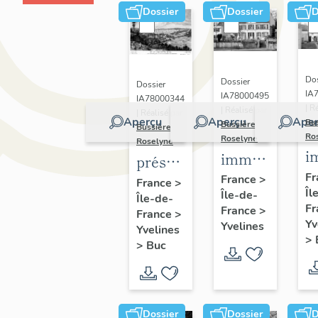
Dossier
Dossier
D
Dos
Dossier
Dossier
IA
IA78000495
IA78000344
| R
| Réalisé par
| Réalisé par
Aperçu
Aperçu
Aper
Bu
Bussière
Bussière
Ro
Roselyne
Roselyne
i
immeubles,
présentation
m
maisons,
Fr
de la
France
>
France
>
Îl
f
Île-de-
fermes
Île-de-
commune
Fr
France
>
France
>
de Buc
Yv
Yvelines
Yvelines
>
>
Buc
Dossier
Dossier
D