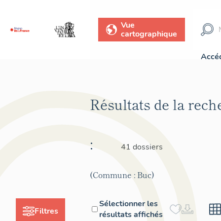
Vue
cartographique
Accéd
Résultats de la rec
:
41 dossiers
(Commune : Buc)
Sélectionner les
Filtres
résultats affichés