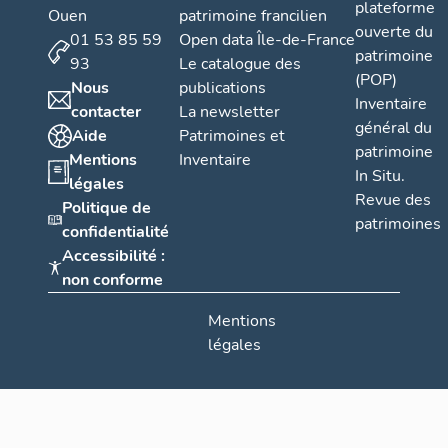
plateforme
Ouen
patrimoine francilien
ouverte du
01 53 85 59
Open data Île-de-France
patrimoine
93
Le catalogue des
(POP)
Nous
publications
Inventaire
contacter
La newsletter
général du
Aide
Patrimoines et
patrimoine
Mentions
Inventaire
In Situ.
légales
Revue des
Politique de
patrimoines
confidentialité
Accessibilité :
non conforme
Mentions
légales