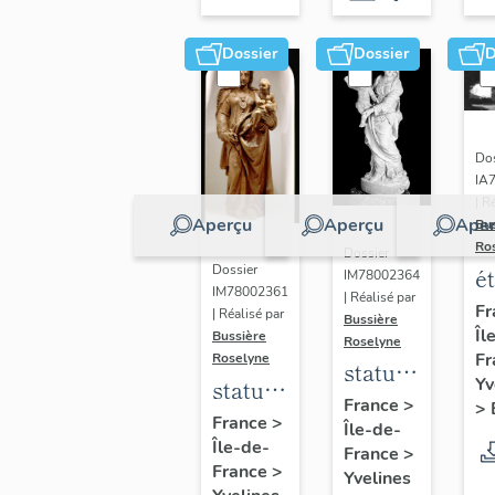
Dossier
Dossier
D
Dos
IA
| R
Aperçu
Aperçu
Aper
Bu
Ro
Dossier
Dossier
é
IM78002364
IM78002361
| Réalisé par
a
Fr
| Réalisé par
Bussière
Îl
di
Bussière
Roselyne
Fr
Roselyne
a
statue :
Yv
statue :
L
Vierge
France
>
>
Vierge
France
>
B
Île-de-
à
Île-de-
à
France
>
l'Enfant
France
>
Yvelines
l'Enfant