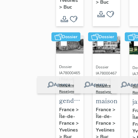
(n°1)
Yvelines
>
Buc
(n°2)
>
Buc
Dossier
Dossier
D
Dossier
Dossier
Dos
IA78000465
IA78000467
IA
| Réalisé par
| Réalisé par
| R
Aperçu
Aperçu
Aper
Bussière
Bussière
Bu
Roselyne
Roselyne
Ro
gendarmerie,
maison
j
actuellement
France
>
France
>
Fr
Île-de-
immeuble
Île-de-
Îl
France
>
France
>
Fr
Yvelines
Yvelines
Yv
>
Buc
>
Buc
>