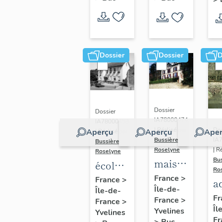
Dossier
Dossier
D
Dossier
Dossier
IA78000474
IA78000453
Dos
| Réalisé par
Aperçu
Aperçu
Aper
| Réalisé par
IA
Bussière
Bussière
| R
Roselyne
Roselyne
Bu
maison
école
Ro
dite
primaire
France
>
France
>
a
Île-de-
villa
Île-de-
de
di
Fr
France
>
France
>
Saint
filles,
Îl
A
Yvelines
Yvelines
Marie
actuellement
Fr