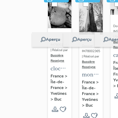
Dos
IM
| R
Aperçu
Aperçu
Aper
Dossier
Bu
IM78002362
Dossier
Ro
| Réalisé par
IM78002365
c
Bussière
| Réalisé par
s
Roselyne
Bussière
Fr
cloche
Roselyne
Îl
monument
Fr
dite
France
>
Yv
funéraire
Île-de-
Louise
France
>
>
France
>
Île-de-
de
Auguste
Yvelines
France
>
Jean
Adélaïde
>
Buc
Yvelines
Casale
>
Buc