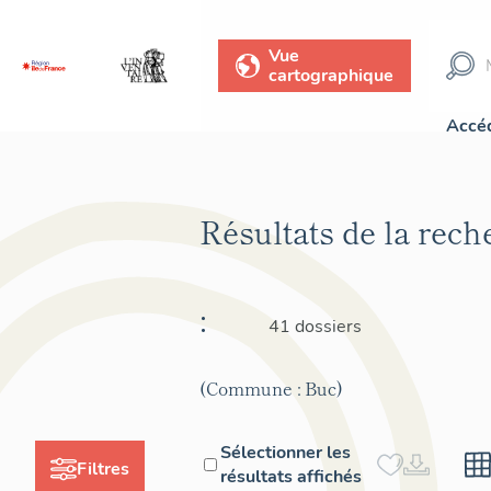
Vue
cartographique
Accéd
Résultats de la rec
:
41 dossiers
(Commune : Buc)
Sélectionner les
Filtres
résultats affichés