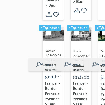
(n°1)
Yvelines
>
Buc
(n°2)
>
Buc
Dossier
Dossier
D
Dossier
Dossier
Dos
IA78000465
IA78000467
IA
| Réalisé par
| Réalisé par
| R
Aperçu
Aperçu
Aper
Bussière
Bussière
Bu
Roselyne
Roselyne
Ro
gendarmerie,
maison
j
actuellement
France
>
France
>
Fr
Île-de-
immeuble
Île-de-
Îl
France
>
France
>
Fr
Yvelines
Yvelines
Yv
>
Buc
>
Buc
>