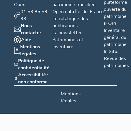
plateforme
Ouen
patrimoine francilien
ouverte du
01 53 85 59
Open data Île-de-France
patrimoine
93
Le catalogue des
(POP)
Nous
publications
Inventaire
contacter
La newsletter
général du
Aide
Patrimoines et
patrimoine
Mentions
Inventaire
In Situ.
légales
Revue des
Politique de
patrimoines
confidentialité
Accessibilité :
non conforme
Mentions
légales