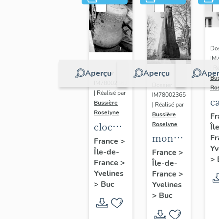
Dos
IM
| R
Aperçu
Aperçu
Aper
Dossier
Bu
IM78002362
Dossier
Ro
| Réalisé par
IM78002365
c
Bussière
| Réalisé par
s
Roselyne
Bussière
Fr
cloche
Roselyne
Îl
monument
Fr
dite
France
>
Yv
funéraire
Île-de-
Louise
France
>
>
France
>
Île-de-
de
Auguste
Yvelines
France
>
Jean
Adélaïde
>
Buc
Yvelines
Casale
>
Buc