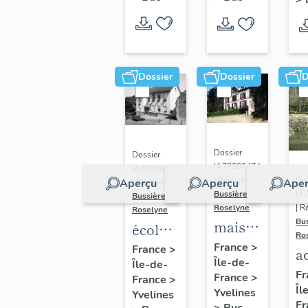
Dossier
Dossier
D
Dossier
Dossier
IA78000474
IA78000453
Dos
| Réalisé par
Aperçu
Aperçu
Aper
| Réalisé par
IA
Bussière
Bussière
| R
Roselyne
Roselyne
Bu
maison
école
Ro
dite
primaire
France
>
France
>
a
Île-de-
villa
Île-de-
de
di
Fr
France
>
France
>
Saint
filles,
Îl
A
Yvelines
Yvelines
Marie
actuellement
Fr