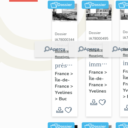
Dossier
Dossier
D
Dos
Dossier
Dossier
IA
IA78000495
IA78000344
| R
| Réalisé par
| Réalisé par
Aperçu
Aperçu
Aper
Bu
Bussière
Bussière
Ro
Roselyne
Roselyne
i
immeubles,
présentation
m
maisons,
Fr
de la
France
>
France
>
Îl
f
Île-de-
fermes
Île-de-
commune
Fr
France
>
France
>
de Buc
Yv
Yvelines
Yvelines
>
>
Buc
Dossier
Dossier
D