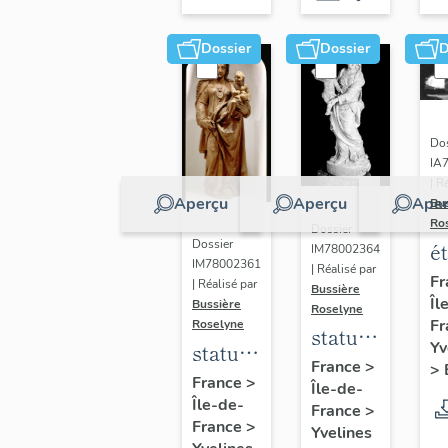
Dossier
Dossier
D
Dos
IA
| R
Aperçu
Aperçu
Aper
Bu
Ro
Dossier
Dossier
é
IM78002364
IM78002361
| Réalisé par
a
Fr
| Réalisé par
Bussière
Îl
di
Bussière
Roselyne
Fr
Roselyne
a
statue :
Yv
statue :
L
Vierge
France
>
>
Vierge
France
>
B
Île-de-
à
Île-de-
à
France
>
l'Enfant
France
>
Yvelines
l'Enfant