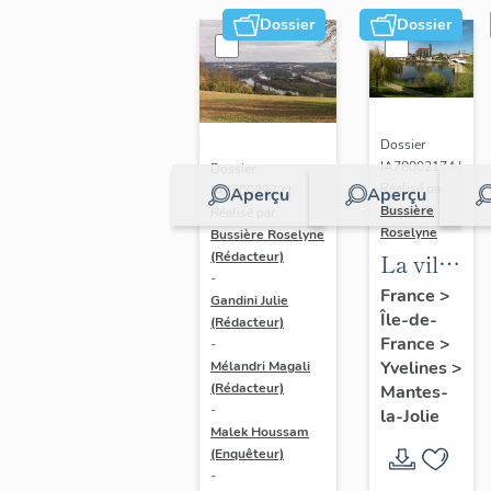
Dossier
Dossier
Dossier
IA78002174 |
Dossier
Réalisé par
IA78002272 |
Aperçu
Aperçu
Bussière
Réalisé par
Roselyne
Bussière Roselyne
La ville
(Rédacteur)
-
de
France
>
Gandini Julie
Île-de-
Mantes-
(Rédacteur)
France
>
-
la-Jolie
Yvelines
>
Mélandri Magali
(Rédacteur)
Mantes-
-
la-Jolie
Malek Houssam
(Enquêteur)
-