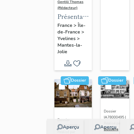
Gentili Thomas
(Rédacteur)
Présentation
de l'étude
France
>
Île-
de-France
>
Yvelines
>
Mantes-la-
Jolie
Dossier
Dossier
Dossier
IA78000495 |
Dossier
Réalisé par
IA78000985 |
Aperçu
Aperçu
Bussière
Réalisé par