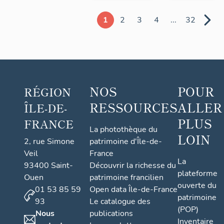
1
2
3
4
...
32
NOS
POUR
RÉGION
RESSOURCES
ALLER
ÎLE-DE-
PLUS
FRANCE
La photothèque du
LOIN
2, rue Simone
patrimoine d'Île-de-
Veil
France
La
93400 Saint-
Découvrir la richesse du
plateforme
Ouen
patrimoine francilien
ouverte du
01 53 85 59
Open data Île-de-France
patrimoine
93
Le catalogue des
(POP)
Nous
publications
Inventaire