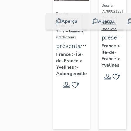
Dossier
IA78002133 |
Dossier
Réalisé par
IA78002210 |
Aperçu
Aperçu
Bussière
Réalisé par
Roselyne
Timery Joumana
présentat
(Rédacteur)
du
présentation
France
>
Île-de-
diagnostic
de l'étude
France
>
Île-
France
>
patrimonia
de-France
>
d'Elisabethville
Yvelines
Yvelines
>
urbain
Aubergenville
et
paysager
de
Seine-
Aval