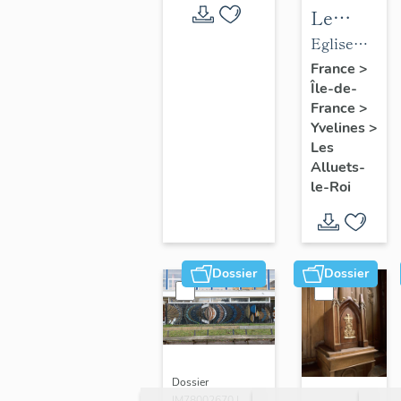
Le
mobilier
Eglise
de
paroissiale
France
>
Île-de-
l'église
Saint-
France
>
paroissial
Nicolas
Yvelines
>
Saint-
Les
Nicolas
Alluets-
le-Roi
Dossier
Dossier
Dossier
IM78002670 |