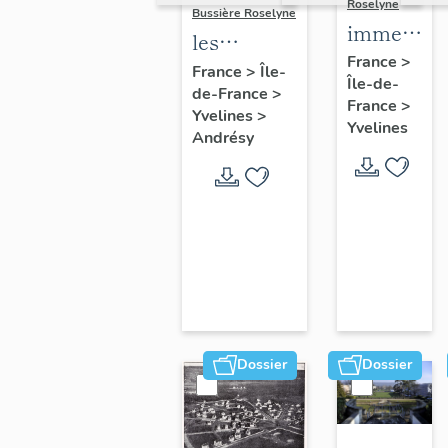
Roselyne
Bussière Roselyne
immeubles
les
maisons,
France
>
immeubles,
France
>
Île-
Île-de-
fermes
de-France
>
maisons et
France
>
Yvelines
>
fermes du
Yvelines
Andrésy
canton
d'Andrésy
Dossier
Dossier