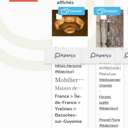
affichés
Dossier
Dossier
Dossier
IM78002723 |
Aperçu
Aperçu
Réalisé par
Dossier
Métais Marianne
IM78001436 |
(Rédacteur)
Réalisé par
Mobilier
Waltisperger
Chantal
de la
Maison de
-
maison
villégiature
France
>
Île-
Förstel
de-France
>
Louis
Judith
dite maison
Yvelines
>
(Rédacteur)
Carré
Louis Carré
-
Bazoches-
Peuvot Flora
sur-Guyonne
(Rédacteur)