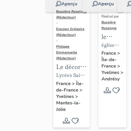
Aperçu
Aperçu
Dossier
Réalisé par
IM78002588 |
Bussière Roselyne
Réalisé par
(Rédacteur)
Bussière
-
Roselyne
Enezian Grégoire
le
(Rédacteur)
-
mobilier
église
Philippe
de
paroissiale
Emmanuelle
France
>
(Rédacteur)
Île-de-
l'église
Saint-
Le décor
France
>
Saint-
Germain
Yvelines
>
des lycées
Lycées Saint-
Germain-
Andrésy
de Mantes
Exupéry et
France
>
Île-
de-
de-France
>
Jean Rostand
Paris
Yvelines
>
(liste
Mantes-la-
supplémen
Jolie