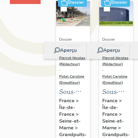
Dossier
Dossier
Dossier
Dossier
IA77050080 |
IA77050077 |
Aperçu
Aperçu
Réalisé par
Réalisé par
Pierrot Nicolas
Pierrot Nicolas
(Rédacteur)
(Rédacteur)
-
-
Potel Caroline
Potel Caroline
(Enquêteur)
(Enquêteur)
Sous-
Sous-
dossier 6
dossier 3
France
>
France
>
Île-de-
Île-de-
:
: unités
France
>
France
>
installations
de
Seine-et-
Seine-et-
de
stockage
Marne
>
Marne
>
chargement
de la
Grandpuits-
Grandpuits-