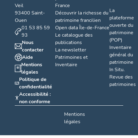
Veil
France
La
93400 Saint-
Découvrir la richesse du
plateforme
Ouen
patrimoine francilien
ouverte du
01 53 85 59
Open data Île-de-France
patrimoine
93
Le catalogue des
(POP)
Nous
publications
Inventaire
contacter
La newsletter
général du
Aide
Patrimoines et
patrimoine
Mentions
Inventaire
In Situ.
légales
Revue des
Politique de
patrimoines
confidentialité
Accessibilité :
non conforme
Mentions
légales