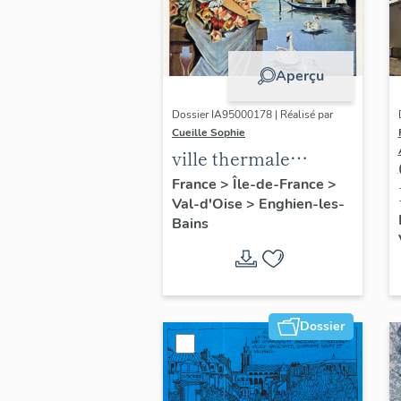
Aperçu
Dossier IA95000178 | Réalisé par
Cueille Sophie
ville thermale
d'Enghien-les-Bains
France
>
Île-de-France
>
Val-d'Oise
>
Enghien-les-
Bains
Dossier