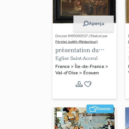
Aperçu
Dossier IM95000537 | Réalisé par
Förstel Judith (Rédacteur)
présentation du
mobilier de l'église
Eglise Saint-Acceul
d'Ecouen
France
>
Île-de-France
>
Val-d'Oise
>
Écouen
Dossier