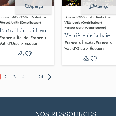
Aperçu
Aperçu
Dossier IM95000567 | Réalisé par
Dossier IM95000543 | Réalisé par
Förstel Judith (Contributeur)
Ville Louis (Contributeur)
-
Förstel Judith (Contributeur)
Portrait du roi Henri
Verrière de la baie 4 
IV
France
>
Île-de-France
>
le Péché Originel et
France
>
Île-de-France
>
Val-d'Oise
>
Écouen
Val-d'Oise
>
Écouen
le Bon Pasteur, avec
donateur (Odet de
Coligny)
2
3
4
...
24
NOS RESSOURCES