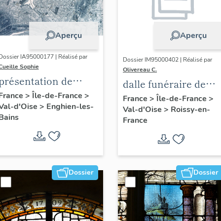
Aperçu
Aperçu
Dossier IA95000177 | Réalisé par
Dossier IM95000402 | Réalisé par
Cueille Sophie
Olivereau C.
présentation de
dalle funéraire de
l'étude du
France
>
Île-de-France
>
Jehan Balagne et
France
>
Île-de-France
>
Val-d'Oise
>
Enghien-les-
patrimoine
Val-d'Oise
>
Roissy-en-
Toussaine de La Ru
Bains
France
d'Enghien-Les-Bains
Dossier
Dossier