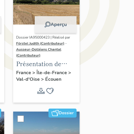
Aperçu
Dossier IA95000423 | Réalisé par
Förstel Judith (Contributeur)
-
Ausseur-Dolléans Chantal
e
(Contributeur)
Présentation de
l'étude d'Ecouen
France
>
Île-de-France
>
Val-d'Oise
>
Écouen
Dossier