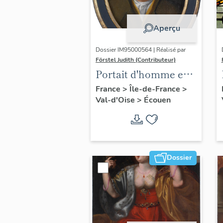
Aperçu
Dossier IM95000564 | Réalisé par
Förstel Judith (Contributeur)
Portait d'homme en
médaillon ovale.
France
>
Île-de-France
>
Val-d'Oise
>
Écouen
Dossier