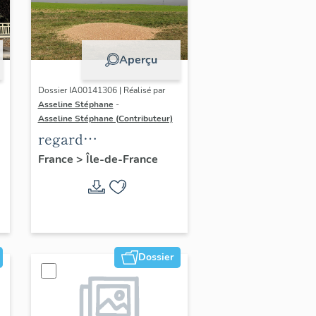
Aperçu
Dossier IA00141306 | Réalisé par
Asseline Stéphane
-
Asseline Stéphane (Contributeur)
regard
photographique sur
France
>
Île-de-France
les paysages de la
Plaine de France.
Dossier