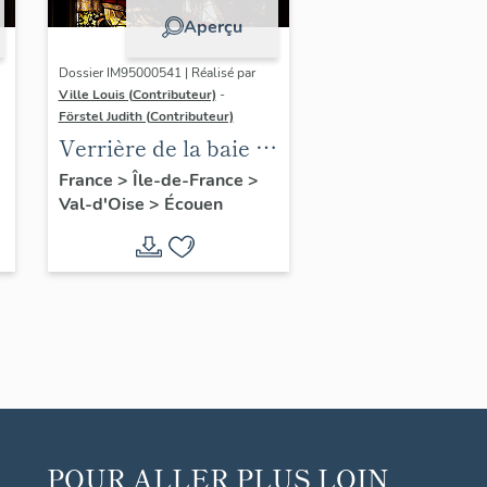
Aperçu
Dossier IM95000541 | Réalisé par
Ville Louis (Contributeur)
-
Förstel Judith (Contributeur)
:
Verrière de la baie 2 :
scènes de la Passion,
France
>
Île-de-France
>
Val-d'Oise
>
Écouen
avec donatrices
POUR ALLER PLUS LOIN