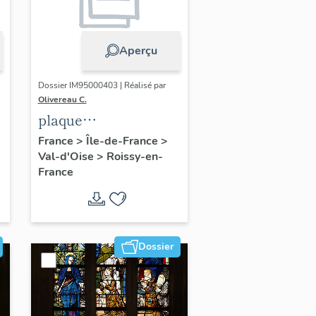
Aperçu
Dossier IM95000403 | Réalisé par
Olivereau C.
plaque
commémorative :
France
>
Île-de-France
>
Val-d'Oise
>
Roissy-en-
e
Christ en croix et
France
donateur
Dossier