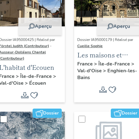
Aperçu
Aperçu
Dossier IA95000425 | Réalisé par
Dossier IA95000179 | Réalisé par
Förstel Judith (Contributeur)
-
Cueille Sophie
Ausseur-Dolléans Chantal
Les maisons et
(Contributeur)
immeubles
France
>
Île-de-France
>
L'habitat d'Ecouen
Val-d'Oise
>
Enghien-les-
d'Enghien-les-Bains
France
>
Île-de-France
>
Bains
Val-d'Oise
>
Écouen
Dossier
Dossier