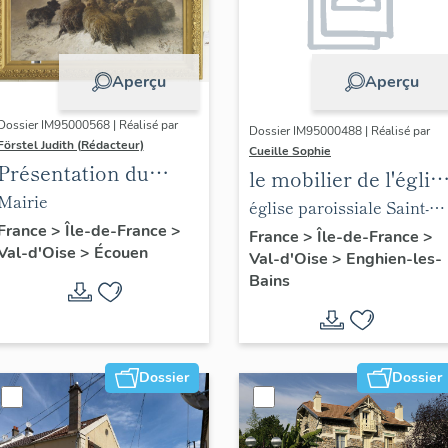
Aperçu
Aperçu
Dossier IM95000568 | Réalisé par
Dossier IM95000488 | Réalisé par
Förstel Judith (Rédacteur)
Cueille Sophie
Présentation du
le mobilier de l'églis
mobilier de la mairie
Mairie
paroissiale Saint-
église paroissiale Saint-
d'Ecouen
France
>
Île-de-France
>
Joseph
Joseph
France
>
Île-de-France
>
Val-d'Oise
>
Écouen
Val-d'Oise
>
Enghien-les-
Bains
Dossier
Dossier