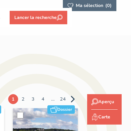
Ma sélection
(0)
s
Lancer la recherche
1
2
3
4
...
24
Aperçu
Dossier
Carte