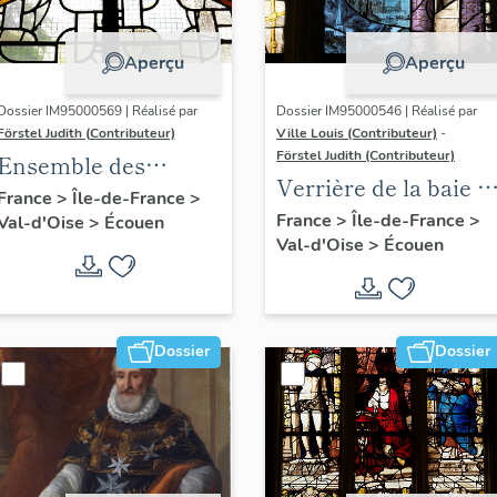
Aperçu
Aperçu
Dossier IM95000569 | Réalisé par
Dossier IM95000546 | Réalisé par
Förstel Judith (Contributeur)
Ville Louis (Contributeur)
-
Förstel Judith (Contributeur)
Ensemble des
Verrière de la baie 7 
verrières du XVIIIe
France
>
Île-de-France
>
Dormition et
France
>
Île-de-France
>
Val-d'Oise
>
Écouen
siècle
Val-d'Oise
>
Écouen
Assomption de la
Vierge
Dossier
Dossier