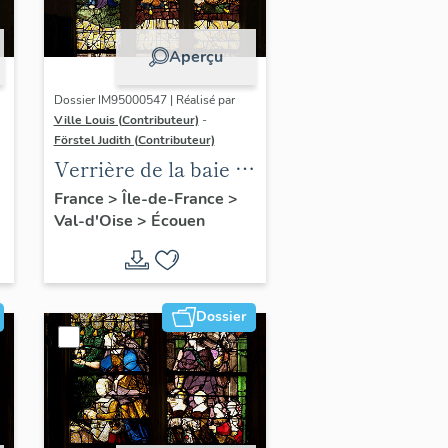
Aperçu
Dossier IM95000547 | Réalisé par
Ville Louis (Contributeur)
-
Förstel Judith (Contributeur)
:
Verrière de la baie 8 :
Vierge de douleur,
France
>
Île-de-France
>
Val-d'Oise
>
Écouen
avec la donatrice
Antoinette de la
Marck et ses filles
Dossier