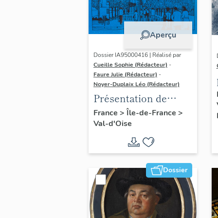
Aperçu
Dossier IA95000416 | Réalisé par
Cueille Sophie (Rédacteur)
-
Faure Julie (Rédacteur)
-
Noyer-Duplaix Léo (Rédacteur)
Présentation de
l'étude du
France
>
Île-de-France
>
Val-d'Oise
patrimoine de
l'agglomération de
Cergy-Pontoise
Dossier