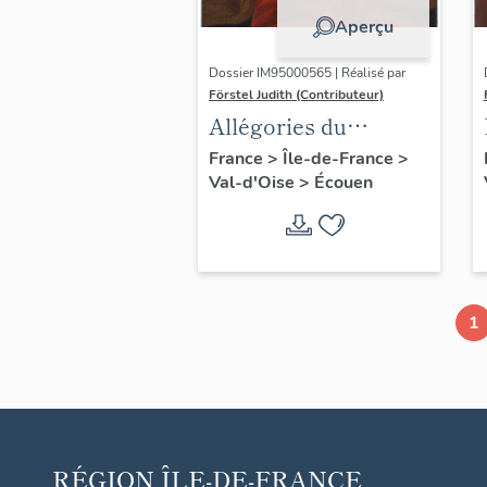
Aperçu
Dossier IM95000565 | Réalisé par
Förstel Judith (Contributeur)
Allégories du
Toucher et de la
France
>
Île-de-France
>
Val-d'Oise
>
Écouen
Vue.
1
RÉGION
ÎLE-DE-FRANCE