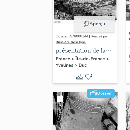
Aperçu
Dossier IA78000344 | Réalisé par
Bussière Roselyne
présentation de la
commune de Buc
France
>
Île-de-France
>
Yvelines
>
Buc
Dossier