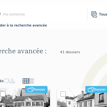
Tou
der à la recherche avancée
herche avancée :
41 dossiers
hés
Dossier
Dossier