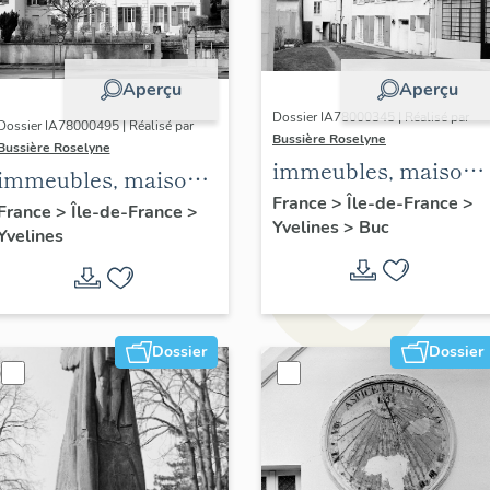
Aperçu
Aperçu
Dossier IA78000345 | Réalisé par
Dossier IA78000495 | Réalisé par
Bussière Roselyne
Bussière Roselyne
immeubles, maisons
immeubles, maisons,
fermes
France
>
Île-de-France
>
fermes
France
>
Île-de-France
>
Yvelines
>
Buc
Yvelines
Dossier
Dossier