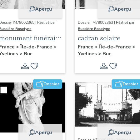
Aperçu
Aperçu
Dossier IM78002365 | Réalisé par
Dossier IM78002363 | Réalisé par
Bussière Roselyne
Bussière Roselyne
monument funéraire
cadran solaire
de Jean Casale
France
>
Île-de-France
>
France
>
Île-de-France
>
Yvelines
>
Buc
Yvelines
>
Buc
Dossier
Dossier
Aperçu
Aperçu