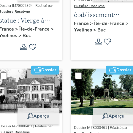
Dossier IA78000458 | Réalisé par
Dossier IM78002364 | Réalisé par
Bussière Roselyne
Bussière Roselyne
établissement
statue : Vierge à
aéronautique dit
France
>
Île-de-France
>
l'Enfant (n°1)
France
>
Île-de-France
>
Yvelines
>
Buc
aéroparc Louis-
Yvelines
>
Buc
Blériot
Dossier
Dossier
Aperçu
Aperçu
Dossier IA78000467 | Réalisé par
Dossier IA78000461 | Réalisé par
Bussière Roselyne