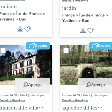
Bussière Roselyne
maison
jardin
France
>
Île-de-France
>
France
>
Île-de-France
>
Yvelines
>
Buc
Yvelines
>
Buc
Dossier
Dossier
Aperçu
Aperçu
Dossier IA78000474 | Réalisé par
Dossier IA78000477 | Réalisé par
Bussière Roselyne
Bussière Roselyne
maison dite villa
aqueduc dit les