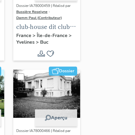
Dossier IA78000459 | Réalisé par
Bussière Roselyne
-
Damm Paul (Contributeur)
club-house dit club
Roland Garros
France
>
Île-de-France
>
Yvelines
>
Buc
Dossier
Aperçu
Dossier IA78000466 | Réalisé par