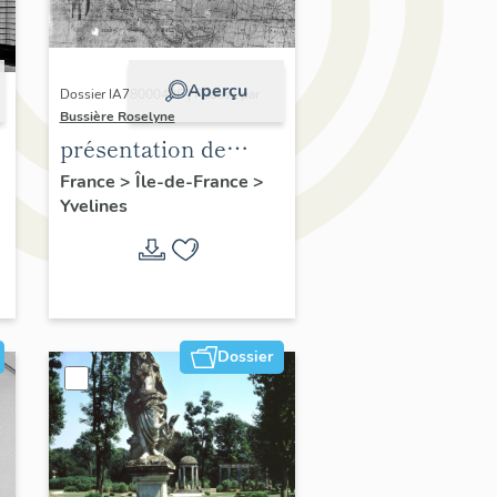
Aperçu
Dossier IA78000496 | Réalisé par
Bussière Roselyne
présentation de
,
l'étude du
France
>
Île-de-France
>
Yvelines
patrimoine de l'aire
d'étude Versailles
périphérie sud
Dossier