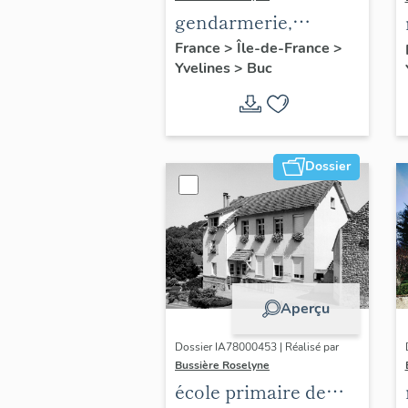
gendarmerie,
actuellement
France
>
Île-de-France
>
Yvelines
>
Buc
immeuble
Dossier
Aperçu
Dossier IA78000453 | Réalisé par
Bussière Roselyne
école primaire de