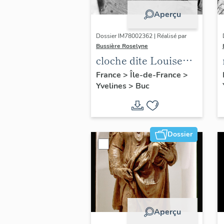
Aperçu
Dossier IM78002362 | Réalisé par
Bussière Roselyne
cloche dite Louise
Auguste Adélaïde
France
>
Île-de-France
>
Yvelines
>
Buc
Dossier
Aperçu