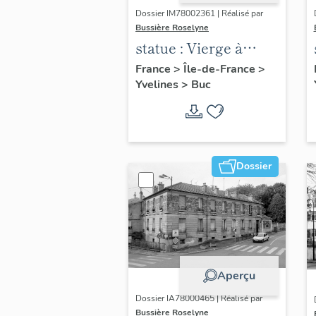
Dossier IM78002361 | Réalisé par
Bussière Roselyne
statue : Vierge à
l'Enfant (n°2)
France
>
Île-de-France
>
Yvelines
>
Buc
Dossier
Aperçu
Dossier IA78000465 | Réalisé par
Bussière Roselyne