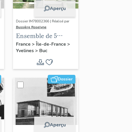
Aperçu
Dossier IM78002366 | Réalisé par
Bussière Roselyne
Ensemble de 5
statues
France
>
Île-de-France
>
Yvelines
>
Buc
Dossier
Aperçu