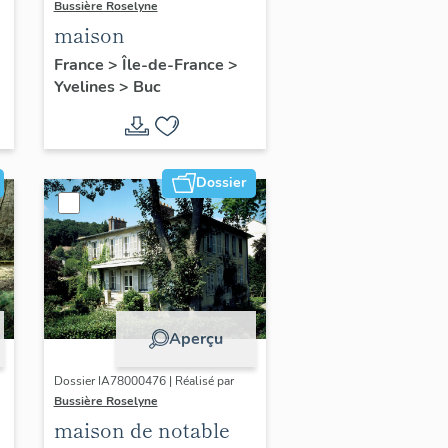
Bussière Roselyne
maison
France
>
Île-de-France
>
Yvelines
>
Buc
Dossier
Aperçu
Dossier IA78000476 | Réalisé par
Bussière Roselyne
maison de notable