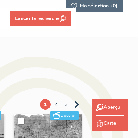
Ma sélection
(0)
s
Lancer la recherche
1
2
3
Aperçu
Dossier
Carte