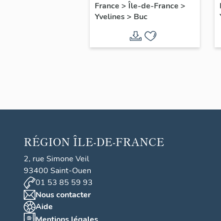
filles, actuellement
France
>
Île-de-France
>
Yvelines
>
Buc
annexe de la mairie
RÉGION
ÎLE-DE-FRANCE
2, rue Simone Veil
93400 Saint-Ouen
01 53 85 59 93
Nous contacter
Aide
Mentions légales