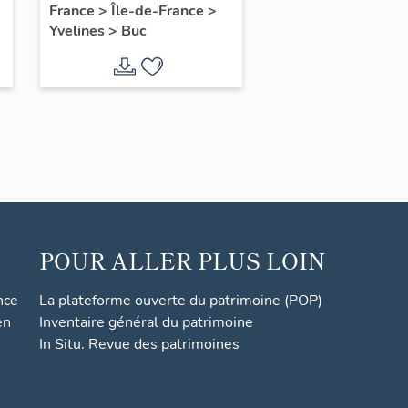
France
>
Île-de-France
>
Yvelines
>
Buc
POUR ALLER PLUS LOIN
nce
La plateforme ouverte du patrimoine (POP)
en
Inventaire général du patrimoine
In Situ. Revue des patrimoines