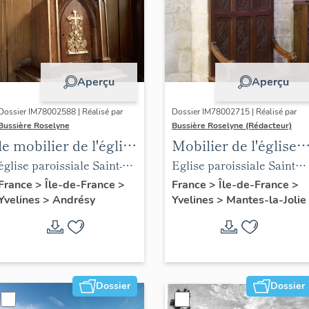
Aperçu
Aperçu
Dossier IM78002588 | Réalisé par
Dossier IM78002715 | Réalisé par
Bussière Roselyne
Bussière Roselyne (Rédacteur)
le mobilier de l'église
Mobilier de l'église
Saint-Germain-de-
Sainte-Anne de
église paroissiale Saint-
Eglise paroissiale Sainte-
Paris (liste
Gassicourt
Germain
Anne
France
>
Île-de-France
>
France
>
Île-de-France
>
Yvelines
>
Andrésy
Yvelines
>
Mantes-la-Jolie
supplémentaire)
Dossier
Dossier