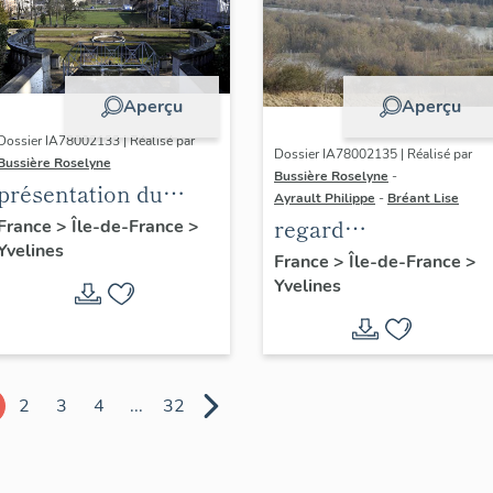
Aperçu
Aperçu
Dossier IA78002133 | Réalisé par
Dossier IA78002135 | Réalisé par
Bussière Roselyne
Bussière Roselyne
-
présentation du
Ayrault Philippe
-
Bréant Lise
diagnostic
regard
France
>
Île-de-France
>
Yvelines
patrimonial, urbain
photographique sur
France
>
Île-de-France
>
et paysager de Seine-
Yvelines
le territoire de Seine
Aval
Aval
2
3
4
...
32