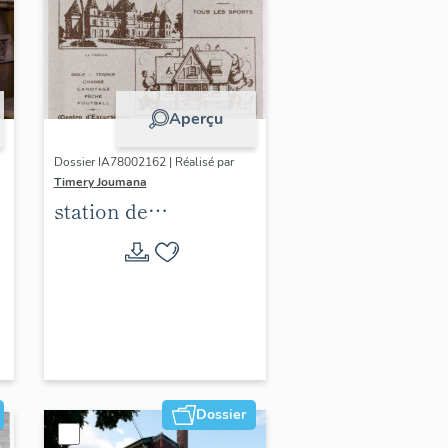
Aperçu
Dossier IA78002162 | Réalisé par
Timery Joumana
station de
villégiature
d'Elisabethville
Dossier