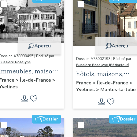
Aperçu
Aperçu
Dossier IA78000495 | Réalisé par
Dossier IA78002193 | Réalisé par
Bussière Roselyne
Bussière Roselyne (Rédacteur)
immeubles, maisons,
hôtels, maisons,
fermes
France
>
Île-de-France
>
immeubles
France
>
Île-de-France
>
Yvelines
Yvelines
>
Mantes-la-Jolie
Dossier
Dossier