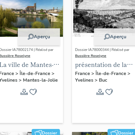
Aperçu
Aperçu
Dossier IA78002174 | Réalisé par
Dossier IA78000344 | Réalisé par
Bussière Roselyne
Bussière Roselyne
La ville de Mantes-la-
présentation de la
Jolie
commune de Buc
France
>
Île-de-France
>
France
>
Île-de-France
>
Yvelines
>
Mantes-la-Jolie
Yvelines
>
Buc
Dossier
Dossier