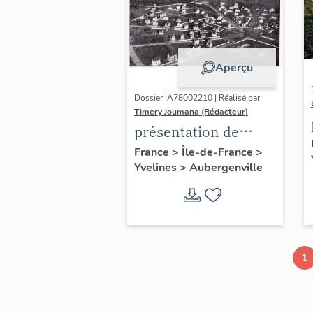
Aperçu
Dossier IA78002210 | Réalisé par
Timery Joumana (Rédacteur)
présentation de
l'étude
France
>
Île-de-France
>
Yvelines
>
Aubergenville
d'Elisabethville
1