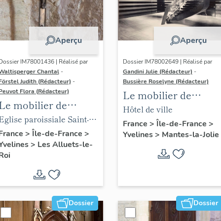
Aperçu
Aperçu
Dossier IM78001436 | Réalisé par
Dossier IM78002649 | Réalisé par
Waltisperger Chantal
-
Gandini Julie (Rédacteur)
-
Förstel Judith (Rédacteur)
-
Bussière Roselyne (Rédacteur)
Peuvot Flora (Rédacteur)
Le mobilier de
Le mobilier de
l'hôtel de ville
Hôtel de ville
l'église paroissiale
Eglise paroissiale Saint-
France
>
Île-de-France
>
Saint-Nicolas
Nicolas
France
>
Île-de-France
>
Yvelines
>
Mantes-la-Jolie
Yvelines
>
Les Alluets-le-
Roi
Dossier
Dossier