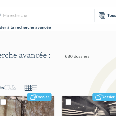
Tou
der à la recherche avancée
herche avancée :
630 dossiers
hés
Dossier
Dossier