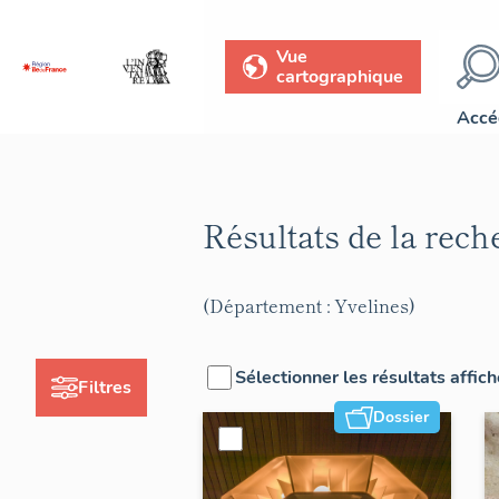
Vue
cartographique
Accé
Résultats de la rec
(Département : Yvelines)
Sélectionner les résultats affic
Filtres
Dossier