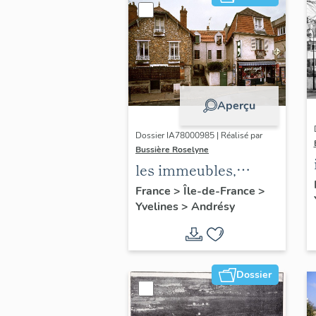
Aperçu
Dossier IA78000985 | Réalisé par
Bussière Roselyne
les immeubles,
maisons et fermes
France
>
Île-de-France
>
Yvelines
>
Andrésy
du canton d'Andrésy
Dossier