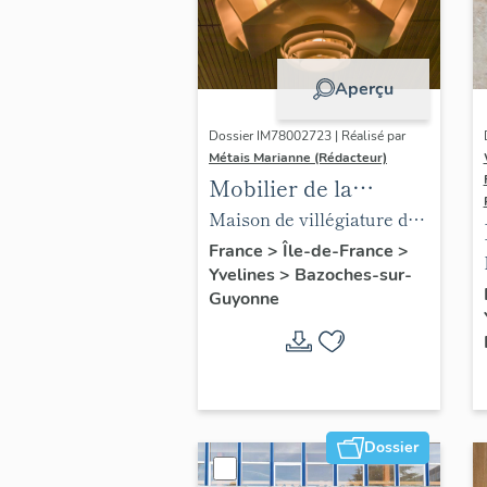
Aperçu
Dossier IM78002723 | Réalisé par
Métais Marianne (Rédacteur)
Mobilier de la
maison Louis Carré
Maison de villégiature dite
maison Louis Carré
France
>
Île-de-France
>
Yvelines
>
Bazoches-sur-
Guyonne
Dossier