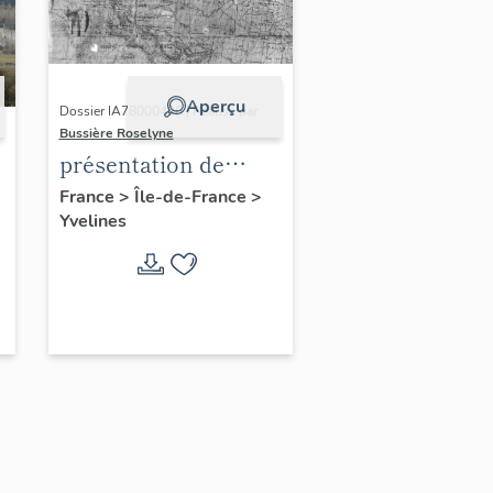
Aperçu
Dossier IA78000496 | Réalisé par
Bussière Roselyne
présentation de
l'étude du
France
>
Île-de-France
>
Yvelines
patrimoine de l'aire
d'étude Versailles
périphérie sud
-