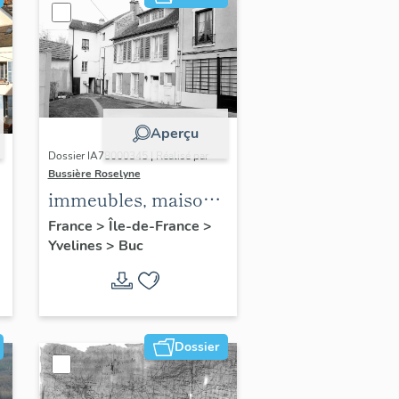
Aperçu
Dossier IA78000345 | Réalisé par
Bussière Roselyne
immeubles, maisons,
fermes
France
>
Île-de-France
>
Yvelines
>
Buc
Dossier