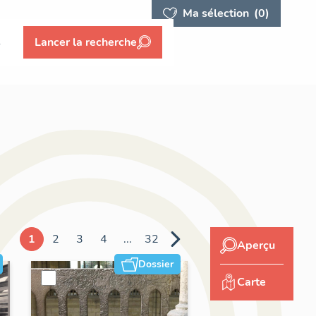
Ma sélection
(0)
s
Lancer la recherche
1
2
3
4
...
32
Aperçu
Dossier
Carte