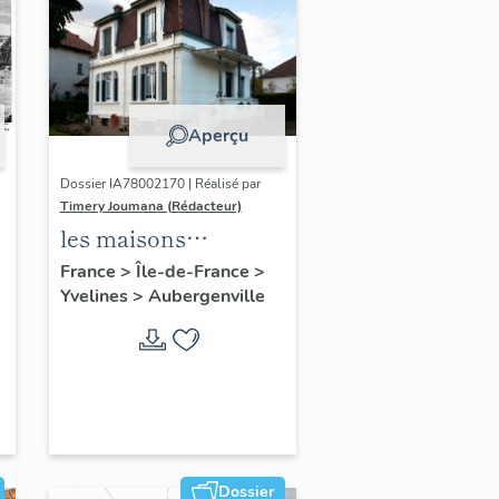
Aperçu
Dossier IA78002170 | Réalisé par
Timery Joumana (Rédacteur)
les maisons
d'Elisabethville
France
>
Île-de-France
>
Yvelines
>
Aubergenville
Dossier