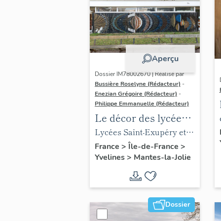
Aperçu
Dossier IM78002670 | Réalisé par
Bussière Roselyne (Rédacteur)
-
Enezian Grégoire (Rédacteur)
-
Philippe Emmanuelle (Rédacteur)
Le décor des lycées
de Mantes
Lycées Saint-Exupéry et
Jean Rostand
France
>
Île-de-France
>
Yvelines
>
Mantes-la-Jolie
Dossier