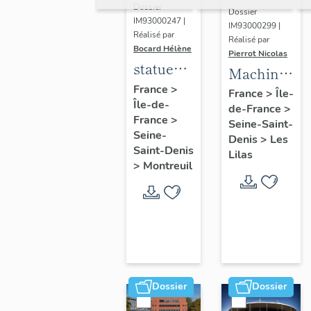
Dossier
Dossier
IM93000247 |
IM93000299 |
Réalisé par
Réalisé par
Bocard Hélène
Pierrot Nicolas
statues
Machine
colossales
France
>
à
France
>
Île-
Île-de-
: le
de-France
>
déchiqueter
France
>
discobole,
Seine-Saint-
et à
Seine-
Denis
>
Les
le
épurer
Saint-Denis
Lilas
tennisman
>
Montreuil
mécaniquem
:
cardeuse
Dossier
Dossier