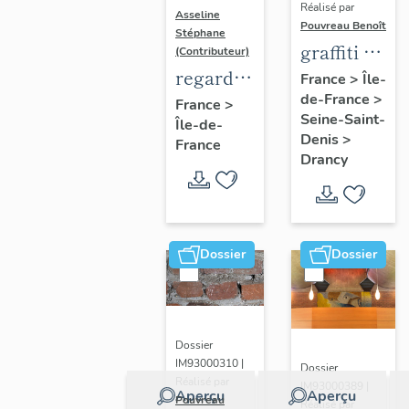
Réalisé par
Asseline
Pouvreau Benoît
Stéphane
graffiti de
(Contributeur)
chambrée
regard
France
>
Île-
de-France
>
sur
photographique
France
>
Seine-Saint-
Île-de-
revers de
sur les
Denis
>
France
façade
paysages
Drancy
de la
Plaine
de
France.
Dossier
Dossier
Dossier
IM93000310 |
Dossier
Réalisé par
IM93000389 |
Aperçu
Aperçu
Pouvreau
Réalisé par