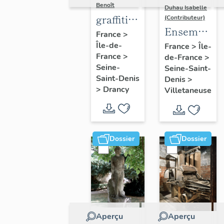
Benoît
Duhau Isabelle
graffiti
(Contributeur)
Ensemble
sur murs
France
>
de deux
Île-de-
et
France
>
Île-
France
>
de-France
>
décors
charpentes
Seine-
Seine-Saint-
architectur
des
Saint-Denis
Denis
>
"caves-
>
Drancy
Villetaneuse
prisons
Dossier
Dossier
Aperçu
Aperçu