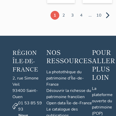
1
2
3
4
...
10
NOS
POUR
RÉGION
RESSOURCES
ALLER
ÎLE-DE-
PLUS
FRANCE
La photothèque du
LOIN
2, rue Simone
patrimoine d'Île-de-
Veil
France
La
93400 Saint-
Découvrir la richesse du
plateforme
Ouen
patrimoine francilien
ouverte du
01 53 85 59
Open data Île-de-France
patrimoine
93
Le catalogue des
(POP)
Nous
publications