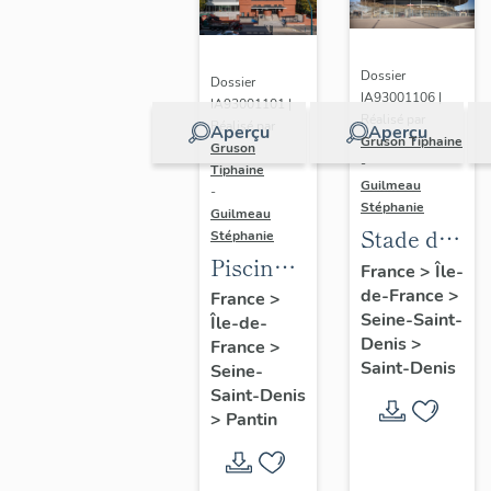
Dossier
Dossier
IA93001106 |
IA93001101 |
Réalisé par
Réalisé par
Aperçu
Aperçu
Gruson Tiphaine
Gruson
-
Tiphaine
Guilmeau
-
Stéphanie
Guilmeau
Stade de
Stéphanie
Piscine
France
France
>
Île-
Leclerc,
de-France
>
France
>
Seine-Saint-
Île-de-
actuellement
Denis
>
France
>
piscine
Saint-Denis
Seine-
Alice-
Saint-Denis
Milliat
>
Pantin