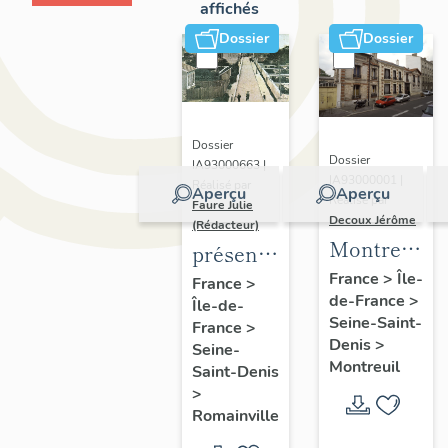
affichés
Dossier
Dossier
Dossier
Dossier
IA93000663 |
IA93000001 |
Réalisé par
Aperçu
Aperçu
Réalisé par
Faure Julie
Decoux Jérôme
(Rédacteur)
Montreuil
présentation
-
de
France
>
Île-
France
>
de-France
>
Patrimoine
Île-de-
l'inventaire
Seine-Saint-
France
>
industriel
de la
Denis
>
Seine-
-
commune
Montreuil
Saint-Denis
Présentatio
de
>
générale
Romainville
Romainville
de l'étude