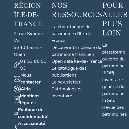
NOS
POUR
RÉGION
RESSOURCES
ALLER
ÎLE-DE-
PLUS
FRANCE
La photothèque du
LOIN
2, rue Simone
patrimoine d'Île-de-
Veil
France
La
93400 Saint-
Découvrir la richesse du
plateforme
Ouen
patrimoine francilien
ouverte du
01 53 85 59
Open data Île-de-France
patrimoine
93
Le catalogue des
(POP)
Nous
publications
Inventaire
contacter
La newsletter
général du
Aide
Patrimoines et
patrimoine
Mentions
Inventaire
In Situ.
légales
Revue des
Politique de
patrimoines
confidentialité
Accessibilité :