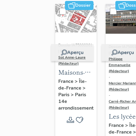
Dossier
Doss
Dossier IA75000261
Dossier IA7500
| Réalisé par
Aperçu
Aperçu
| Réalisé par
Sol Anne-Laure
Philippe
(Rédacteur)
Emmanuelle
Maisons-
(Rédacteur)
-
immeubles
France
>
Île-
Mercier Marian
de-France
>
(Rédacteur)
Paris
>
Paris
-
14e
Carré-Richer An
arrondissement
(Rédacteur)
Les lycée
parisiens
France
>
Île
de-France
>
Jean-Cla