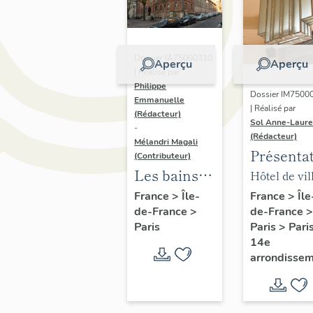
Dossier IA75000310
Aperçu
Aperçu
| Réalisé par
Philippe
Dossier IM7500
Emmanuelle
| Réalisé par
(Rédacteur)
Sol Anne-Laure
-
(Rédacteur)
Mélandri Magali
Présenta
(Contributeur)
du mobili
Les bains
Hôtel de vil
de la mai
douches
annexe
France
>
Île
France
>
Île-
de-France
>
de-France
>
annexe
municipaux
Paris
>
Pari
Paris
de la ville
14e
de Paris
arrondisse