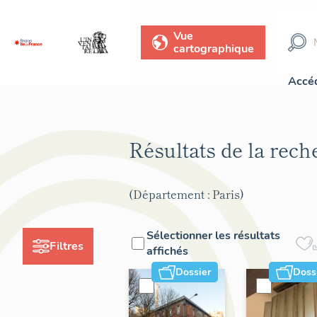
Vue
cartographique
Accéd
Résultats de la rec
(Département : Paris)
Sélectionner les résultats
Filtres
affichés
Dossier
Doss