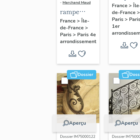
-
Marchand Maud
d'appui,
France
>
Île
rampe
de-France
>
escalier 
d'appui,
Paris
>
Pari
France
>
Île-
la maison
1er
de-France
>
escalier de
porte
arrondisse
Paris
>
Paris 4e
la maison à
cochère
arrondissement
porte
(non étud
cochère
dite hôtel
Charpentier
Dossier
Doss
(non étudié)
Aperçu
Aperçu
Dossier IM75000122
Dossier IM7500