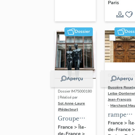
Paris
Dondel e
Roger
Dhuit
Dossier
Doss
Dossier IM7500
Aperçu
Aperçu
| Réalisé par
Bussière Rosel
Dossier IM75000180
Leiba-Dontenwi
| Réalisé par
Jean-François
Sol Anne-Laure
-
Marchand Ma
(Rédacteur)
rampe
Groupe
d'appui,
France
>
Île
sculpté :
France
>
Île-
de-France
>
escalier 
de-France
>
Les