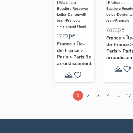
| Réalisé par
| Réalisé par
Bussière Roselyne
-
Bussière Rosel
Leiba-Dontenwill
Leiba-Dontenwi
Jean-François
Jean-François
-
Marchand Maud
rampe
rampe
d'appui,
France
>
Île
d'appui,
France
>
Île-
de-France
>
escalier 
de-France
>
escalier de
Paris
>
Pari
la maison
Paris
>
Paris 3e
arrondisse
la maison à
porte
arrondissement
porte
cochère
cochère
dite hôtel
(non étudié)
de Bence
(non étud
1
2
3
4
...
17