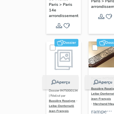
Paris
>
Pari
l' hôtel d
Paris
>
Paris
Adolescents
arrondisse
Sandrevil
14e
arrondissement
(non étud
Dossier
Doss
Dossier IM7500
Aperçu
Aperçu
| Réalisé par
Bussière Rosel
Dossier IM75000134
Leiba-Dontenwi
| Réalisé par
Jean-François
Bussière Roselyne
-
-
Marchand Ma
Leiba-Dontenwill
rampe
Jean-François