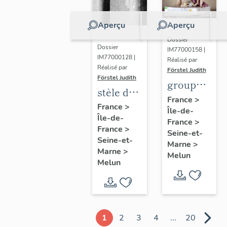
Aperçu
Aperçu
Dossier
Dossier
IM77000158 |
IM77000128 |
Réalisé par
Réalisé par
Förstel Judith
Förstel Judith
groupe
stèle de
des
France
>
Marguerite
France
>
Île-de-
Trois
Île-de-
Lamour
France
>
Grâces
France
>
Seine-et-
Seine-et-
Marne
>
Marne
>
Melun
Melun
1
2
3
4
...
20