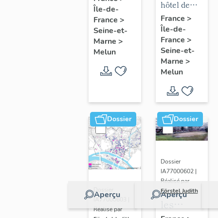
mobilier
hôtel de
Île-de-
chapelle
puis
de l'hôtel
ville
France
>
France
>
de
hôpital
Île-de-
de ville
Seine-et-
l'hôpital
France
>
Marne
>
Seine-et-
Melun
Marne
>
Melun
Dossier
Dossier
Dossier
IA77000602 |
Réalisé par
Dossier
Förstel Judith
Aperçu
Aperçu
IA77000603 |
les
Réalisé par
écoles