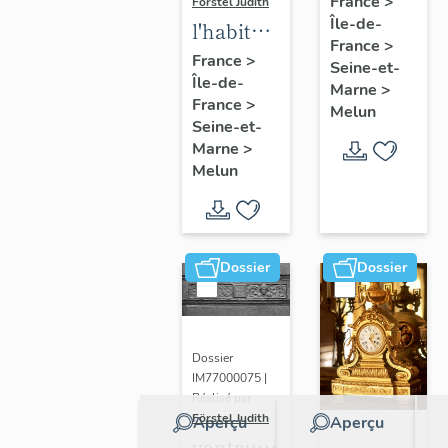
France
>
Förstel Judith
Île-de-
de
l'habitat
France
>
Melun
à Melun
France
>
Seine-et-
Île-de-
Marne
>
France
>
Melun
Seine-et-
Marne
>
Melun
Dossier
Dossier
Dossier
IM77000075 |
Réalisé par
Förstel Judith
Aperçu
Aperçu
vantaux