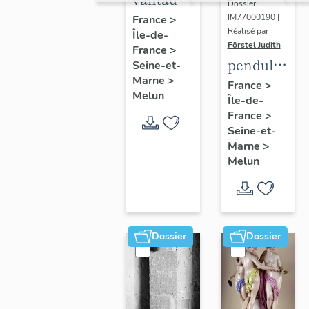
Dossier
du
IM77000190 |
France
>
Réalisé par
Île-de-
portail
Förstel Judith
France
>
central
pendule
Seine-et-
Marne
>
et paire
France
>
Melun
Île-de-
de
France
>
chandeliers
Seine-et-
assortis
Marne
>
Melun
Dossier
Dossier