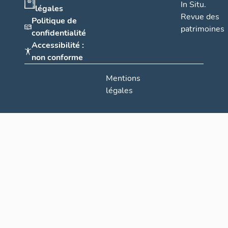
In Situ.
légales
Revue des
Politique de
patrimoines
confidentialité
Accessibilité :
non conforme
Mentions
légales