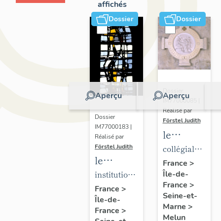
affichés
Dossier
Dossier
Dossier
Aperçu
Aperçu
IM77000085 |
Réalisé par
Dossier
Förstel Judith
IM77000183 |
le
Réalisé par
mobilier
Förstel Judith
collégiale
le
de la
Notre-
France
>
mobilier
institution
Île-de-
collégiale
Dame
France
>
de
Saint-
Notre-
France
>
Seine-et-
Île-de-
l'Institution
Aspais
Dame
Marne
>
France
>
Saint-
Melun