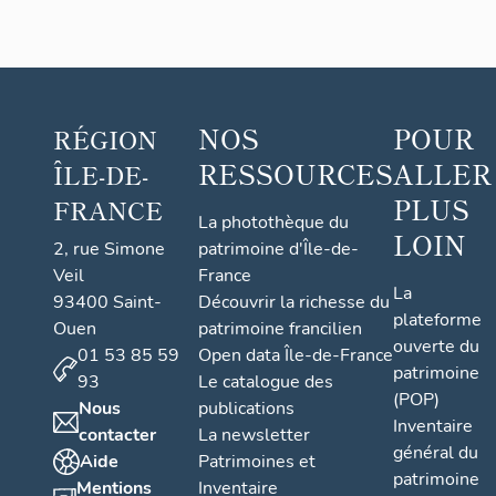
NOS
POUR
RÉGION
RESSOURCES
ALLER
ÎLE-DE-
PLUS
FRANCE
La photothèque du
LOIN
2, rue Simone
patrimoine d'Île-de-
Veil
France
La
93400 Saint-
Découvrir la richesse du
plateforme
Ouen
patrimoine francilien
ouverte du
01 53 85 59
Open data Île-de-France
patrimoine
93
Le catalogue des
(POP)
Nous
publications
Inventaire
contacter
La newsletter
général du
Aide
Patrimoines et
patrimoine
Mentions
Inventaire