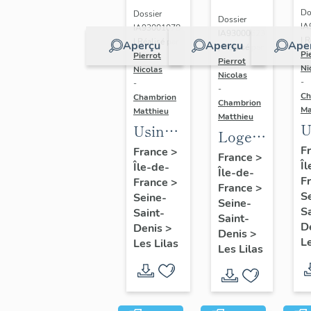
a
Do
Dossier
Dossier
e
IA
IA93001078
IA93000623
c
| R
| Réalisé par
Aperçu
Aperçu
Ape
| Réalisé par
Pi
Pierrot
Pierrot
Ni
Nicolas
Nicolas
-
-
-
Ch
Chambrion
Chambrion
Ma
Matthieu
Matthieu
U
Usine
Logement
d
de
F
France
>
patronal
France
>
Îl
t
Île-de-
petite
Île-de-
de
F
France
>
d
métallurgie
France
>
l'ancienne
S
Seine-
Seine-
m
Mariot-
Sa
usine
Saint-
Saint-
L
Duponchel,
D
Denis
>
de
Denis
>
Le
V
Les Lilas
puis
Les Lilas
fabrication
p
usine
de
C
de
matières
p
teinturerie