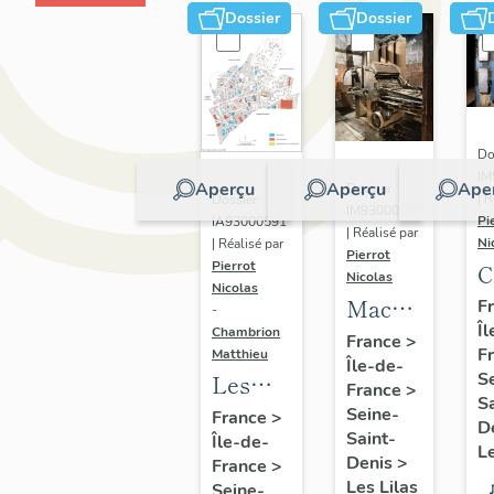
Dossier
Dossier
Do
IM
Aperçu
Aperçu
Ape
Dossier
| R
Dossier
IM93000299
Pi
IA93000591
| Réalisé par
Ni
| Réalisé par
Pierrot
Pierrot
C
Nicolas
Nicolas
à
Machine
F
-
Îl
v
Chambrion
à
France
>
F
Matthieu
Île-de-
déchiqueter
S
Les
France
>
et à
Sa
Lilas -
Seine-
France
>
épurer
D
Saint-
Île-de-
Patrimoine
Le
mécaniqueme
Denis
>
France
>
industriel
Les Lilas
:
Seine-