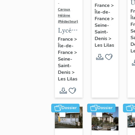
U
Tournesol,
-
France
>
d
Caroux
F
Île-de-
actuellement
Hélène
Îl
e
France
>
piscine
(Rédacteur)
F
Seine-
d
Lycée
Raymond-
S
Saint-
e
Paul-
Mulinghause
Sa
Denis
>
France
>
m
D
Les Lilas
Île-de-
Robert
Le
p
France
>
Seine-
d
Saint-
S
Denis
>
d
Les Lilas
m
m
e
Dossier
Dossier
m
p
(