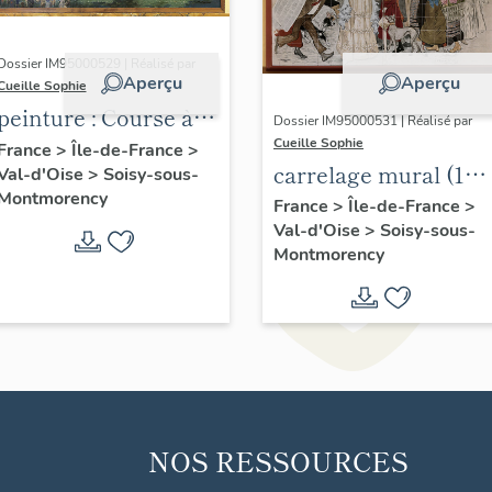
Dossier IM95000529 | Réalisé par
Aperçu
Aperçu
Cueille Sophie
peinture : Course à
Dossier IM95000531 | Réalisé par
Enghien
Cueille Sophie
France
>
Île-de-France
>
carrelage mural (10)
Val-d'Oise
>
Soisy-sous-
Montmorency
La Rue ; Le
France
>
Île-de-France
>
Val-d'Oise
>
Soisy-sous-
Boulevard ;
Montmorency
Danseurs et
Patineurs ; Vols
d'oiseaux ; Jeux
d'enfants
NOS RESSOURCES