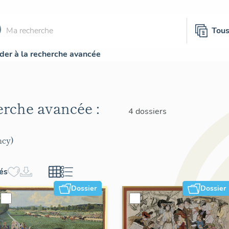
Tou
der à la recherche avancée
herche avancée :
4 dossiers
ncy)
hés
Dossier
Dossier