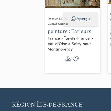
Aperçu
Dossier IM95000530 | Réalisé par
Cueille Sophie
peinture : Parieurs
France
>
Île-de-France
>
Val-d'Oise
>
Soisy-sous-
Montmorency
RÉGION
ÎLE-DE-FRANCE