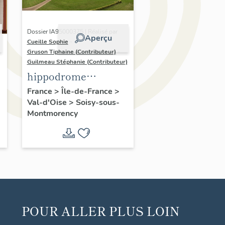
Dossier IA95000375 | Réalisé par
Aperçu
Cueille Sophie
-
Gruson Tiphaine (Contributeur)
-
Guilmeau Stéphanie (Contributeur)
hippodrome
d'Enghien
France
>
Île-de-France
>
Val-d'Oise
>
Soisy-sous-
Montmorency
POUR ALLER PLUS LOIN