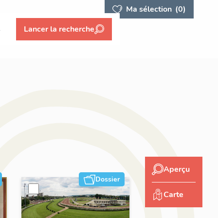
Ma sélection
(0)
s
Lancer la recherche
Aperçu
Dossier
Carte