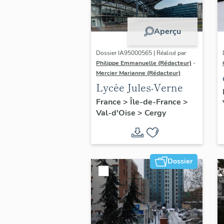
Aperçu
Dossier IA95000565 | Réalisé par
Philippe Emmanuelle (Rédacteur)
-
Mercier Marianne (Rédacteur)
Lycée Jules-Verne
France
>
Île-de-France
>
Val-d'Oise
>
Cergy
Dossier