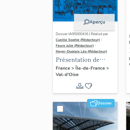
Aperçu
Dossier IA95000416 | Réalisé par
Cueille Sophie (Rédacteur)
-
Faure Julie (Rédacteur)
-
Noyer-Duplaix Léo (Rédacteur)
Présentation de
l'étude du
France
>
Île-de-France
>
Val-d'Oise
patrimoine de
l'agglomération de
Cergy-Pontoise
Dossier