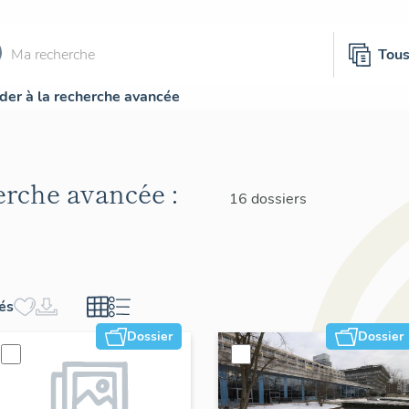
Tou
der à la recherche avancée
herche avancée :
16 dossiers
hés
Dossier
Dossier