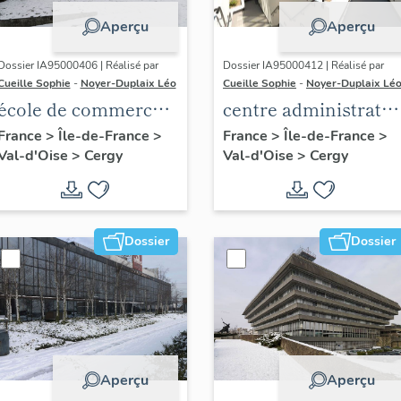
Aperçu
Aperçu
Dossier IA95000406 | Réalisé par
Dossier IA95000412 | Réalisé par
Cueille Sophie
-
Noyer-Duplaix Léo
Cueille Sophie
-
Noyer-Duplaix Lé
école de commerce ;
centre administratif
école supérieure des
dit Centre culturel et
France
>
Île-de-France
>
France
>
Île-de-France
>
Val-d'Oise
>
Cergy
Val-d'Oise
>
Cergy
sciences
administratif André
économiques et
Malraux
commerciales
(ESSEC)
Dossier
Dossier
Aperçu
Aperçu