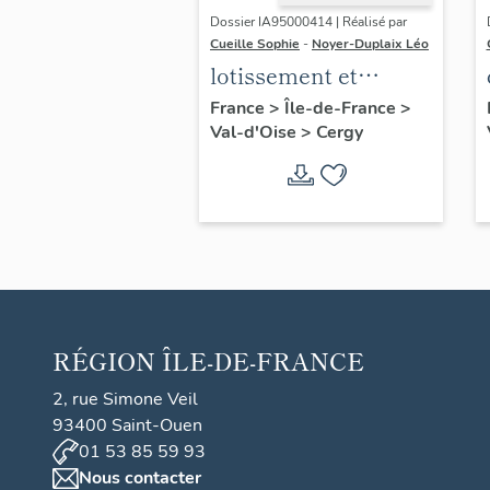
Dossier IA95000414 | Réalisé par
Cueille Sophie
-
Noyer-Duplaix Léo
lotissement et
immeubles à
France
>
Île-de-France
>
Val-d'Oise
>
Cergy
logements de
l'opération "Centre-
Gare"
RÉGION
ÎLE-DE-FRANCE
2, rue Simone Veil
93400 Saint-Ouen
01 53 85 59 93
Nous contacter