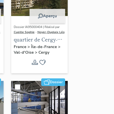
Aperçu
Dossier IA95000404 | Réalisé par
o
Cueille Sophie
-
Noyer-Duplaix Léo
quartier de Cergy-
Préfecture
France
>
Île-de-France
>
Val-d'Oise
>
Cergy
Dossier