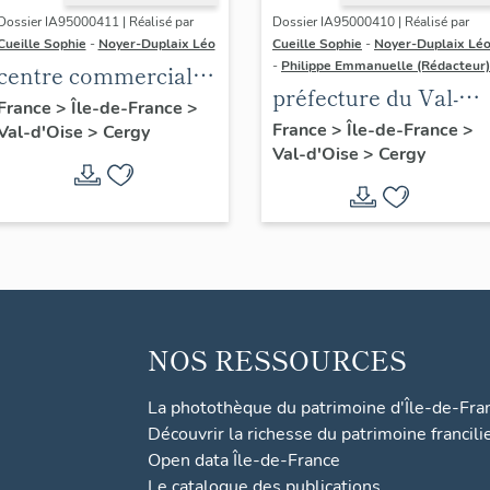
Dossier IA95000411 | Réalisé par
Dossier IA95000410 | Réalisé par
Cueille Sophie
-
Noyer-Duplaix Léo
Cueille Sophie
-
Noyer-Duplaix Lé
-
Philippe Emmanuelle (Rédacteur)
centre commercial
préfecture du Val-
des Trois Fontaines
France
>
Île-de-France
>
d'Oise
France
>
Île-de-France
>
Val-d'Oise
>
Cergy
Val-d'Oise
>
Cergy
NOS RESSOURCES
La photothèque du patrimoine d'Île-de-Fra
Découvrir la richesse du patrimoine francili
Open data Île-de-France
Le catalogue des publications