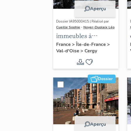
Aperçu
Dossier IA95000415 | Réalisé par
Cueille Sophie
-
Noyer-Duplaix Léo
immeubles à
logements à loyer
France
>
Île-de-France
>
Val-d'Oise
>
Cergy
modéré, dit Tour
Bleue des Cerclades
Dossier
Aperçu