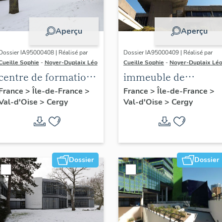
Aperçu
Aperçu
Dossier IA95000408 | Réalisé par
Dossier IA95000409 | Réalisé par
Cueille Sophie
-
Noyer-Duplaix Léo
Cueille Sophie
-
Noyer-Duplaix Lé
centre de formation
immeuble de
des banques
bureaux dit Tour
France
>
Île-de-France
>
France
>
Île-de-France
>
Val-d'Oise
>
Cergy
Val-d'Oise
>
Cergy
populaires, Chambre
EDF-GDF
de Métiers et de
l'Artisanat du Val
d'Oise
Dossier
Dossier