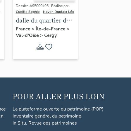
Dossier IA95000405 | Réalisé par
o
Cueille Sophie
-
Noyer-Duplaix Léo
dalle du quartier de
Cergy-Préfecture
France
>
Île-de-France
>
Val-d'Oise
>
Cergy
POUR ALLER PLUS LOIN
nce
La plateforme ouverte du patrimoine (POP)
en
Inventaire général du patrimoine
In Situ. Revue des patrimoines