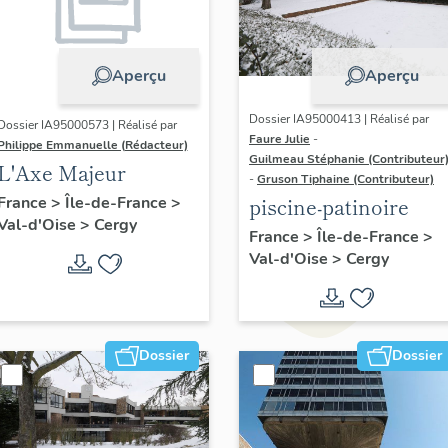
Aperçu
Aperçu
Dossier IA95000413 | Réalisé par
Dossier IA95000573 | Réalisé par
Faure Julie
-
Philippe Emmanuelle (Rédacteur)
Guilmeau Stéphanie (Contributeur
L'Axe Majeur
-
Gruson Tiphaine (Contributeur)
France
>
Île-de-France
>
piscine-patinoire
Val-d'Oise
>
Cergy
France
>
Île-de-France
>
Val-d'Oise
>
Cergy
Dossier
Dossier