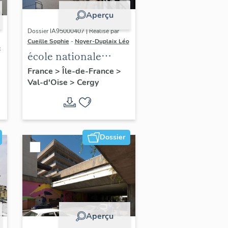
Aperçu
Dossier IA95000407 | Réalisé par
Cueille Sophie
-
Noyer-Duplaix Léo
o
école nationale
supérieure d'arts de
France
>
Île-de-France
>
Val-d'Oise
>
Cergy
Paris-Cergy
(ENSAPC)
Dossier
Aperçu