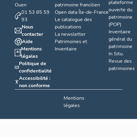
plateforme
Ouen
patrimoine francilien
ouverte du
01 53 85 59
Open data Île-de-France
patrimoine
93
Le catalogue des
(POP)
Nous
publications
Inventaire
contacter
La newsletter
général du
Aide
Patrimoines et
patrimoine
Mentions
Inventaire
In Situ.
légales
Revue des
Politique de
patrimoines
confidentialité
Accessibilité :
non conforme
Mentions
légales