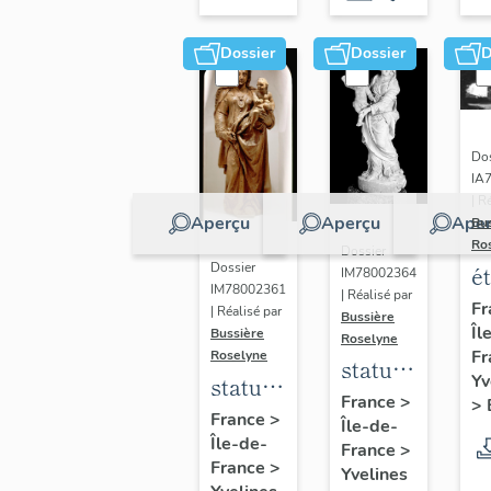
Dossier
Dossier
D
Dos
IA
| R
Aperçu
Aperçu
Aper
Bu
Ro
Dossier
Dossier
é
IM78002364
IM78002361
| Réalisé par
a
Fr
| Réalisé par
Bussière
Îl
di
Bussière
Roselyne
Fr
Roselyne
a
statue :
Yv
statue :
L
Vierge
France
>
>
Vierge
France
>
B
Île-de-
à
Île-de-
à
France
>
l'Enfant
France
>
Yvelines
l'Enfant