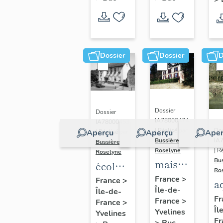
Dossier
Dossier
D
Dossier
Dossier
IA78000474
IA78000453
Dos
| Réalisé par
Aperçu
Aperçu
Aper
| Réalisé par
IA
Bussière
Bussière
| R
Roselyne
Roselyne
Bu
maison
école
Ro
dite
primaire
France
>
France
>
a
Île-de-
villa
Île-de-
de
di
Fr
France
>
France
>
Saint
filles,
Îl
A
Yvelines
Yvelines
Marie
actuellement
Fr