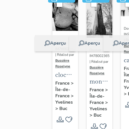
Dos
IM
| R
Aperçu
Aperçu
Aper
Dossier
Bu
IM78002362
Dossier
Ro
| Réalisé par
IM78002365
c
Bussière
| Réalisé par
s
Roselyne
Bussière
Fr
cloche
Roselyne
Îl
monument
Fr
dite
France
>
Yv
funéraire
Île-de-
Louise
France
>
>
France
>
Île-de-
de
Auguste
Yvelines
France
>
Jean
Adélaïde
>
Buc
Yvelines
Casale
>
Buc