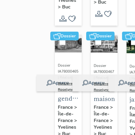
(n°1)
Yvelines
>
Buc
(n°2)
>
Buc
Dossier
Dossier
D
Dossier
Dossier
Dos
IA78000465
IA78000467
IA
| Réalisé par
| Réalisé par
| R
Aperçu
Aperçu
Aper
Bussière
Bussière
Bu
Roselyne
Roselyne
Ro
gendarmerie,
maison
j
actuellement
France
>
France
>
Fr
Île-de-
immeuble
Île-de-
Îl
France
>
France
>
Fr
Yvelines
Yvelines
Yv
>
Buc
>
Buc
>