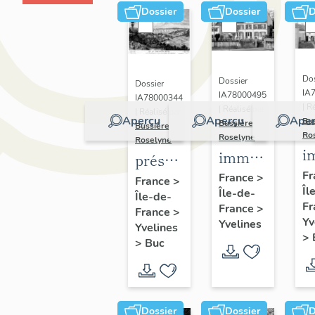
Dossier
Dossier
D
Dos
Dossier
Dossier
IA
IA78000495
IA78000344
| R
| Réalisé par
| Réalisé par
Aperçu
Aperçu
Aper
Bu
Bussière
Bussière
Ro
Roselyne
Roselyne
i
immeubles,
présentation
m
maisons,
Fr
de la
France
>
France
>
Îl
f
Île-de-
fermes
Île-de-
commune
Fr
France
>
France
>
de Buc
Yv
Yvelines
Yvelines
>
>
Buc
Dossier
Dossier
D