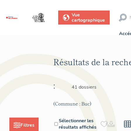
Vue
cartographique
Accéd
Résultats de la rec
:
41 dossiers
(Commune : Buc)
Sélectionner les
Filtres
résultats affichés