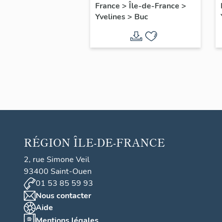
filles, actuellement
France
>
Île-de-France
>
Yvelines
>
Buc
annexe de la mairie
RÉGION
ÎLE-DE-FRANCE
2, rue Simone Veil
93400 Saint-Ouen
01 53 85 59 93
Nous contacter
Aide
Mentions légales