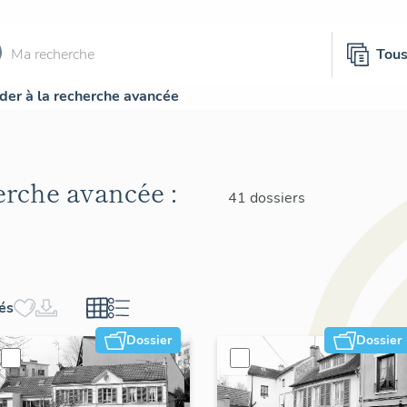
Tou
der à la recherche avancée
herche avancée :
41 dossiers
hés
Dossier
Dossier