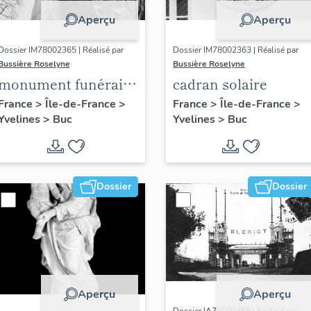
Aperçu
Aperçu
Dossier IM78002365 | Réalisé par
Dossier IM78002363 | Réalisé par
Bussière Roselyne
Bussière Roselyne
monument funéraire
cadran solaire
de Jean Casale
France
>
Île-de-France
>
France
>
Île-de-France
>
Yvelines
>
Buc
Yvelines
>
Buc
Dossier
Dossier
Aperçu
Aperçu