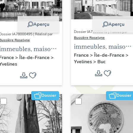
Aperçu
Aperçu
Dossier IA78000345 | Réalisé par
Dossier IA78000495 | Réalisé par
Bussière Roselyne
Bussière Roselyne
immeubles, maisons
immeubles, maisons,
fermes
France
>
Île-de-France
>
fermes
France
>
Île-de-France
>
Yvelines
>
Buc
Yvelines
Dossier
Dossier