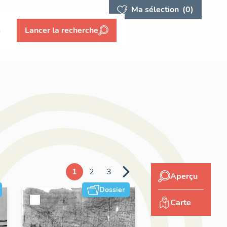
Ma sélection
(0)
s
Lancer la recherche
1
2
3
Aperçu
Dossier
Carte