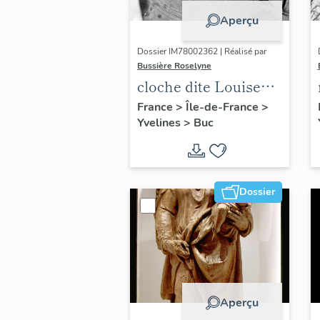
Aperçu
Dossier IM78002362 | Réalisé par
Bussière Roselyne
cloche dite Louise
Auguste Adélaïde
France
>
Île-de-France
>
Yvelines
>
Buc
Dossier
Aperçu