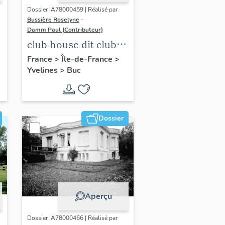
Dossier IA78000459 | Réalisé par
Bussière Roselyne
-
Damm Paul (Contributeur)
club-house dit club
Roland Garros
France
>
Île-de-France
>
Yvelines
>
Buc
Dossier
Aperçu
Dossier IA78000466 | Réalisé par