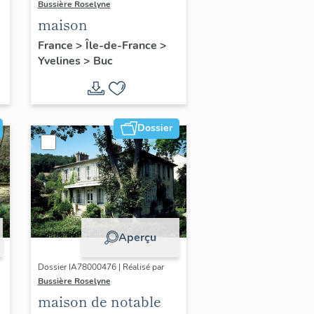
Bussière Roselyne
maison
France
>
Île-de-France
>
Yvelines
>
Buc
Dossier
Aperçu
Dossier IA78000476 | Réalisé par
Bussière Roselyne
maison de notable