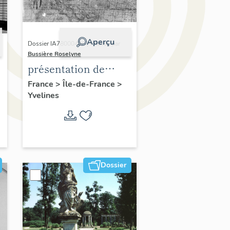
Aperçu
Dossier IA78000496 | Réalisé par
Bussière Roselyne
présentation de
,
l'étude du
France
>
Île-de-France
>
Yvelines
patrimoine de l'aire
d'étude Versailles
périphérie sud
Dossier