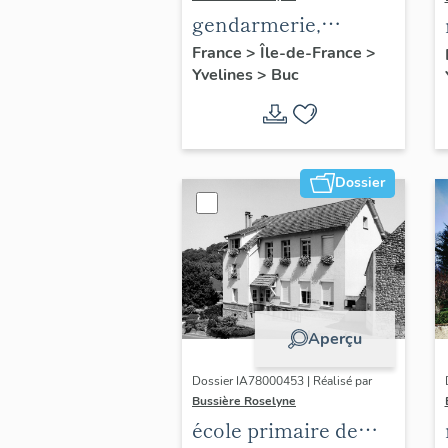
gendarmerie,
actuellement
France
>
Île-de-France
>
Yvelines
>
Buc
immeuble
Dossier
Aperçu
Dossier IA78000453 | Réalisé par
Bussière Roselyne
école primaire de