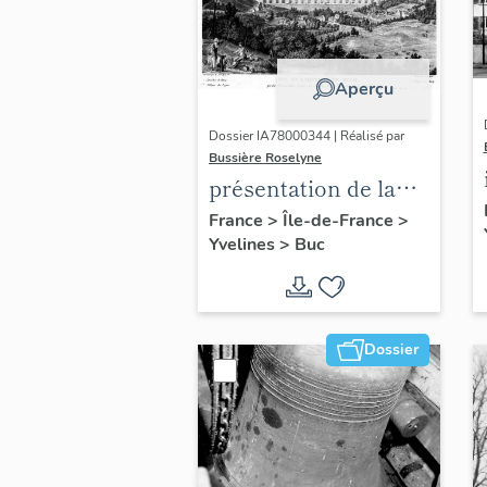
Aperçu
Dossier IA78000344 | Réalisé par
Bussière Roselyne
présentation de la
commune de Buc
France
>
Île-de-France
>
Yvelines
>
Buc
Dossier