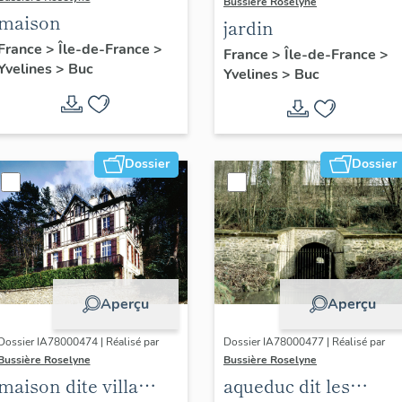
Bussière Roselyne
maison
jardin
France
>
Île-de-France
>
France
>
Île-de-France
>
Yvelines
>
Buc
Yvelines
>
Buc
Dossier
Dossier
Aperçu
Aperçu
Dossier IA78000474 | Réalisé par
Dossier IA78000477 | Réalisé par
Bussière Roselyne
Bussière Roselyne
maison dite villa
aqueduc dit les