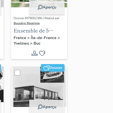
Aperçu
Dossier IM78002366 | Réalisé par
Bussière Roselyne
Ensemble de 5
statues
France
>
Île-de-France
>
Yvelines
>
Buc
Dossier
Aperçu