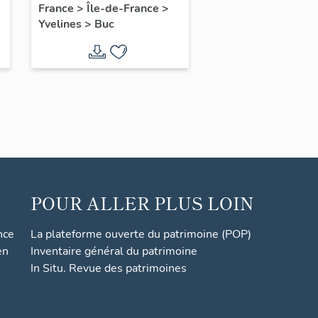
France
>
Île-de-France
>
Yvelines
>
Buc
POUR ALLER PLUS LOIN
nce
La plateforme ouverte du patrimoine (POP)
en
Inventaire général du patrimoine
In Situ. Revue des patrimoines