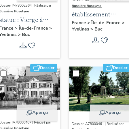
Dossier IA78000458 | Réalisé par
Dossier IM78002364 | Réalisé par
Bussière Roselyne
Bussière Roselyne
établissement
statue : Vierge à
aéronautique dit
France
>
Île-de-France
>
l'Enfant (n°1)
France
>
Île-de-France
>
Yvelines
>
Buc
aéroparc Louis-
Yvelines
>
Buc
Blériot
Dossier
Dossier
Aperçu
Aperçu
Dossier IA78000467 | Réalisé par
Dossier IA78000461 | Réalisé par
Bussière Roselyne