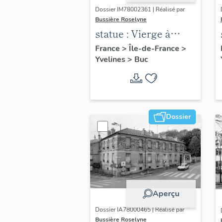
Dossier IM78002361 | Réalisé par
Bussière Roselyne
statue : Vierge à
l'Enfant (n°2)
France
>
Île-de-France
>
Yvelines
>
Buc
Dossier
Aperçu
Dossier IA78000465 | Réalisé par
Bussière Roselyne