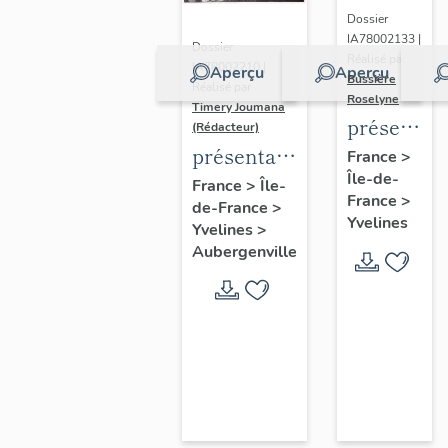
Dossier
IA78002133 |
Dossier
Réalisé par
IA78002210 |
Aperçu
Aperçu
Bussière
Réalisé par
Roselyne
Timery Joumana
présentat
(Rédacteur)
du
présentation
France
>
Île-de-
diagnostic
de l'étude
France
>
Île-
France
>
patrimonia
de-France
>
d'Elisabethville
Yvelines
Yvelines
>
urbain
Aubergenville
et
paysager
de
Seine-
Aval