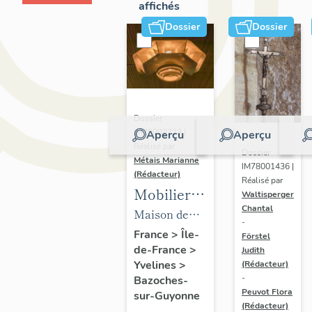
affichés
Dossier
Dossier
Dossier
IM78002723 |
Aperçu
Aperçu
Réalisé par
Dossier
Métais Marianne
IM78001436 |
(Rédacteur)
Réalisé par
Mobilier
Waltisperger
Chantal
de la
Maison de
-
maison
villégiature
France
>
Île-
Förstel
de-France
>
Louis
Judith
dite maison
Yvelines
>
(Rédacteur)
Carré
Louis Carré
-
Bazoches-
Peuvot Flora
sur-Guyonne
(Rédacteur)