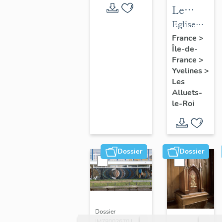
Le
mobilier
Eglise
de
paroissiale
France
>
Île-de-
l'église
Saint-
France
>
paroissial
Nicolas
Yvelines
>
Saint-
Les
Nicolas
Alluets-
le-Roi
Dossier
Dossier
Dossier
IM78002670 |