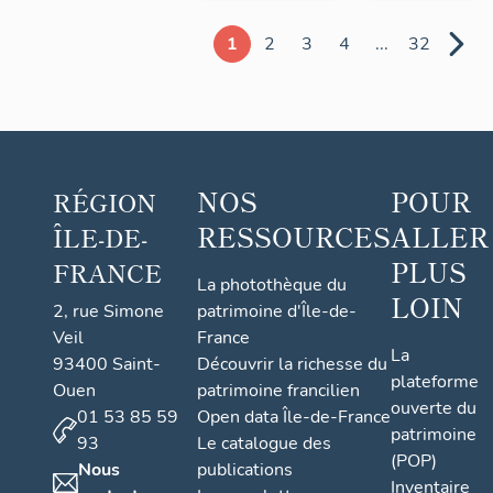
1
2
3
4
...
32
NOS
POUR
RÉGION
RESSOURCES
ALLER
ÎLE-DE-
PLUS
FRANCE
La photothèque du
LOIN
2, rue Simone
patrimoine d'Île-de-
Veil
France
La
93400 Saint-
Découvrir la richesse du
plateforme
Ouen
patrimoine francilien
ouverte du
01 53 85 59
Open data Île-de-France
patrimoine
93
Le catalogue des
(POP)
Nous
publications
Inventaire