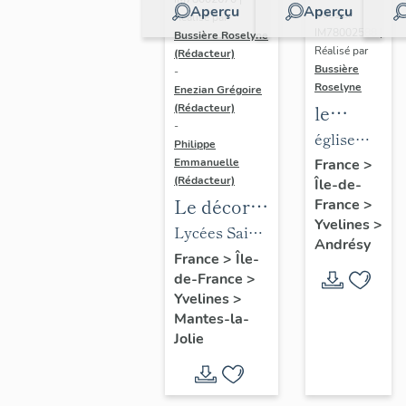
Aperçu
Aperçu
Dossier
Réalisé par
IM78002588 |
Bussière Roselyne
Réalisé par
(Rédacteur)
Bussière
-
Roselyne
Enezian Grégoire
le
(Rédacteur)
-
mobilier
église
Philippe
de
paroissiale
Emmanuelle
France
>
(Rédacteur)
Île-de-
l'église
Saint-
Le décor
France
>
Saint-
Germain
Yvelines
>
des lycées
Lycées Saint-
Germain-
Andrésy
de Mantes
Exupéry et
France
>
Île-
de-
de-France
>
Jean Rostand
Paris
Yvelines
>
(liste
Mantes-la-
supplémen
Jolie