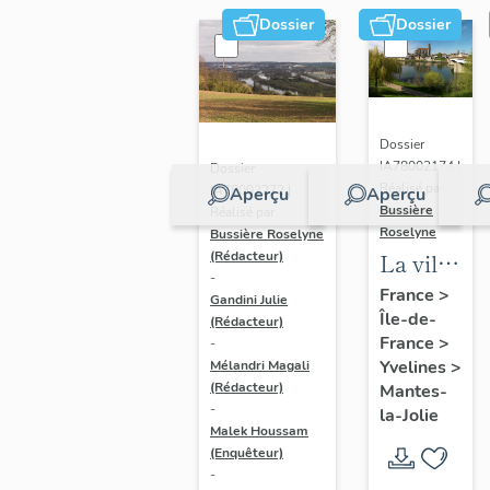
Dossier
Dossier
Dossier
IA78002174 |
Dossier
Réalisé par
IA78002272 |
Aperçu
Aperçu
Bussière
Réalisé par
Roselyne
Bussière Roselyne
La ville
(Rédacteur)
-
de
France
>
Gandini Julie
Île-de-
Mantes-
(Rédacteur)
France
>
-
la-Jolie
Yvelines
>
Mélandri Magali
(Rédacteur)
Mantes-
-
la-Jolie
Malek Houssam
(Enquêteur)
-