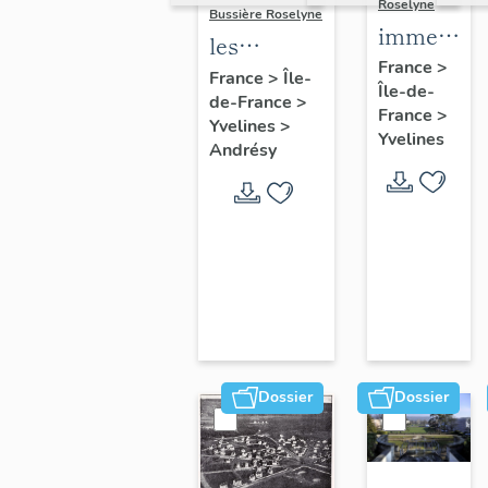
Roselyne
Bussière Roselyne
immeubles
les
maisons,
France
>
immeubles,
France
>
Île-
Île-de-
fermes
de-France
>
maisons et
France
>
Yvelines
>
fermes du
Yvelines
Andrésy
canton
d'Andrésy
Dossier
Dossier