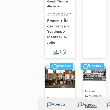
Gentili Thomas
(Rédacteur)
Présentation
de l'étude
France
>
Île-
de-France
>
Yvelines
>
Mantes-la-
Jolie
Dossier
Dossier
Dossier
IA78000495 |
Dossier
Réalisé par
IA78000985 |
Aperçu
Aperçu
Bussière
Réalisé par