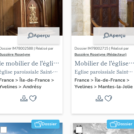
Aperçu
Aperçu
Dossier IM78002588 | Réalisé par
Dossier IM78002715 | Réalisé par
Bussière Roselyne
Bussière Roselyne (Rédacteur)
le mobilier de l'église
Mobilier de l'église
Saint-Germain-de-
Sainte-Anne de
église paroissiale Saint-
Eglise paroissiale Sainte-
Paris (liste
Gassicourt
Germain
Anne
France
>
Île-de-France
>
France
>
Île-de-France
>
Yvelines
>
Andrésy
Yvelines
>
Mantes-la-Jolie
supplémentaire)
Dossier
Dossier