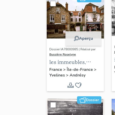
Aperçu
Dossier IA78000985 | Réalisé par
Bussière Roselyne
les immeubles,
maisons et fermes
France
>
Île-de-France
>
Yvelines
>
Andrésy
du canton d'Andrésy
Dossier