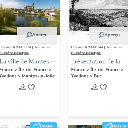
Aperçu
Aperçu
Dossier IA78002174 | Réalisé par
Dossier IA78000344 | Réalisé par
Bussière Roselyne
Bussière Roselyne
La ville de Mantes-la-
présentation de la
Jolie
commune de Buc
France
>
Île-de-France
>
France
>
Île-de-France
>
Yvelines
>
Mantes-la-Jolie
Yvelines
>
Buc
Dossier
Dossier