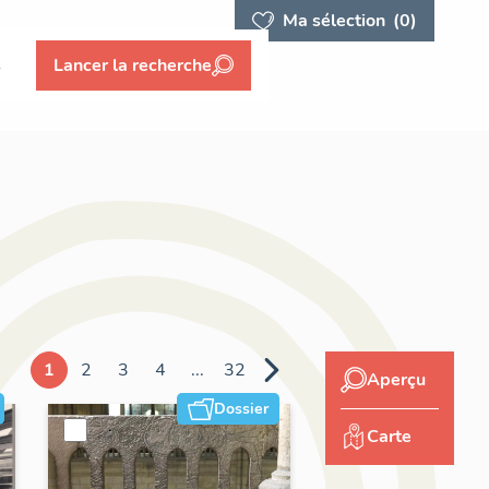
Ma sélection
(0)
s
Lancer la recherche
1
2
3
4
...
32
Aperçu
Dossier
Carte