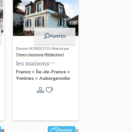
Aperçu
Dossier IA78002170 | Réalisé par
Timery Joumana (Rédacteur)
les maisons
d'Elisabethville
France
>
Île-de-France
>
Yvelines
>
Aubergenville
Dossier