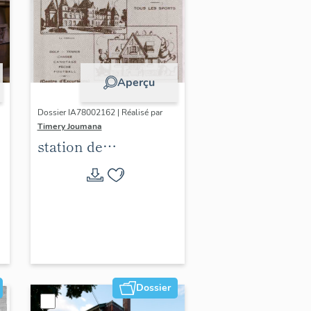
Aperçu
Dossier IA78002162 | Réalisé par
Timery Joumana
station de
villégiature
d'Elisabethville
Dossier