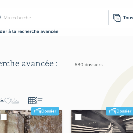
Tou
der à la recherche avancée
herche avancée :
630 dossiers
hés
Dossier
Dossier