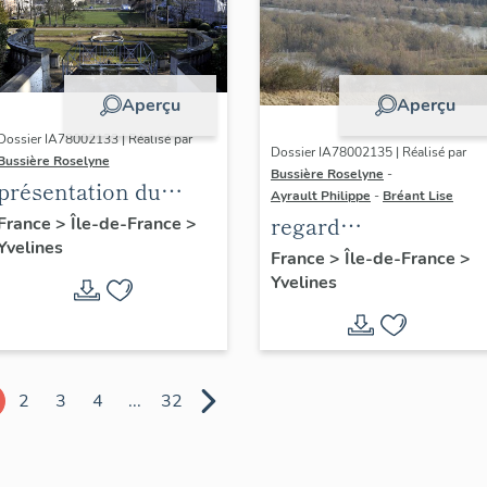
Aperçu
Aperçu
Dossier IA78002133 | Réalisé par
Dossier IA78002135 | Réalisé par
Bussière Roselyne
Bussière Roselyne
-
présentation du
Ayrault Philippe
-
Bréant Lise
diagnostic
regard
France
>
Île-de-France
>
Yvelines
patrimonial, urbain
photographique sur
France
>
Île-de-France
>
et paysager de Seine-
Yvelines
le territoire de Seine
Aval
Aval
2
3
4
...
32