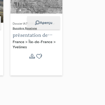
Aperçu
Dossier IA78000496 | Réalisé par
Bussière Roselyne
présentation de
l'étude du
France
>
Île-de-France
>
Yvelines
patrimoine de l'aire
d'étude Versailles
périphérie sud
-