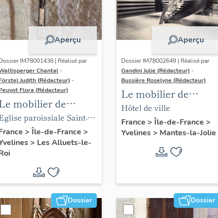
Aperçu
Aperçu
Dossier IM78001436 | Réalisé par
Dossier IM78002649 | Réalisé par
Waltisperger Chantal
-
Gandini Julie (Rédacteur)
-
Förstel Judith (Rédacteur)
-
Bussière Roselyne (Rédacteur)
Peuvot Flora (Rédacteur)
Le mobilier de
Le mobilier de
l'hôtel de ville
Hôtel de ville
l'église paroissiale
Eglise paroissiale Saint-
France
>
Île-de-France
>
Saint-Nicolas
Nicolas
France
>
Île-de-France
>
Yvelines
>
Mantes-la-Jolie
Yvelines
>
Les Alluets-le-
Roi
Dossier
Dossier