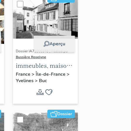
Aperçu
Dossier IA78000345 | Réalisé par
Bussière Roselyne
immeubles, maisons,
fermes
France
>
Île-de-France
>
Yvelines
>
Buc
Dossier