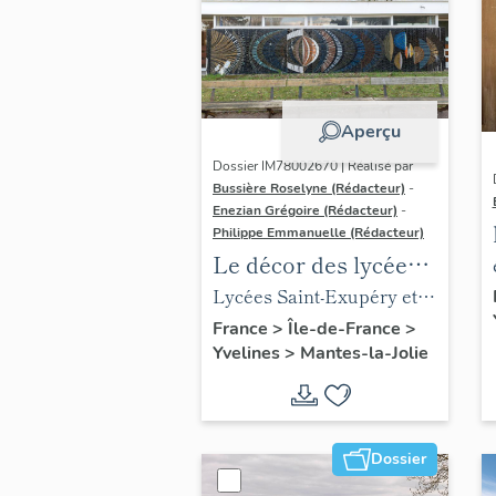
Aperçu
Dossier IM78002670 | Réalisé par
Bussière Roselyne (Rédacteur)
-
Enezian Grégoire (Rédacteur)
-
Philippe Emmanuelle (Rédacteur)
Le décor des lycées
de Mantes
Lycées Saint-Exupéry et
Jean Rostand
France
>
Île-de-France
>
Yvelines
>
Mantes-la-Jolie
Dossier