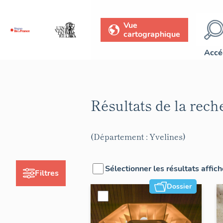
Vue
cartographique
Accé
Résultats de la rec
(Département : Yvelines)
Sélectionner les résultats affic
Filtres
Dossier