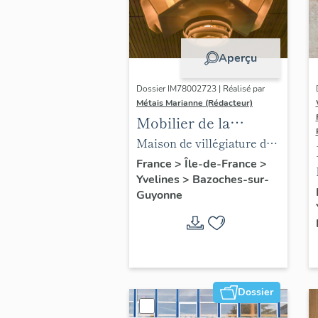
Aperçu
Dossier IM78002723 | Réalisé par
Métais Marianne (Rédacteur)
Mobilier de la
maison Louis Carré
Maison de villégiature dite
maison Louis Carré
France
>
Île-de-France
>
Yvelines
>
Bazoches-sur-
Guyonne
Dossier