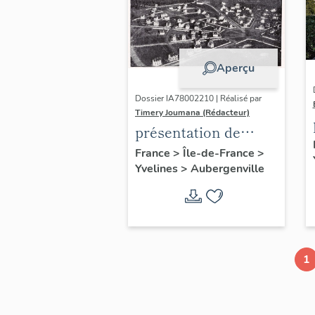
Aperçu
Dossier IA78002210 | Réalisé par
Timery Joumana (Rédacteur)
présentation de
l'étude
France
>
Île-de-France
>
Yvelines
>
Aubergenville
d'Elisabethville
1