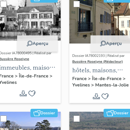
Aperçu
Aperçu
Dossier IA78000495 | Réalisé par
Dossier IA78002193 | Réalisé par
Bussière Roselyne
Bussière Roselyne (Rédacteur)
immeubles, maisons,
hôtels, maisons,
fermes
France
>
Île-de-France
>
immeubles
France
>
Île-de-France
>
Yvelines
Yvelines
>
Mantes-la-Jolie
Dossier
Dossier