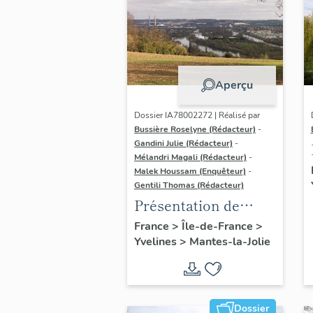
Aperçu
Dossier IA78002272 | Réalisé par
Bussière Roselyne (Rédacteur)
-
Gandini Julie (Rédacteur)
-
Mélandri Magali (Rédacteur)
-
Malek Houssam (Enquêteur)
-
Gentili Thomas (Rédacteur)
Présentation de
l'étude
France
>
Île-de-France
>
Yvelines
>
Mantes-la-Jolie
Dossier