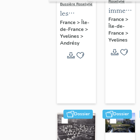
Roselyne
Bussière Roselyne
immeubles
les
maisons,
France
>
immeubles,
France
>
Île-
Île-de-
fermes
de-France
>
maisons et
France
>
Yvelines
>
fermes du
Yvelines
Andrésy
canton
d'Andrésy
Dossier
Dossier