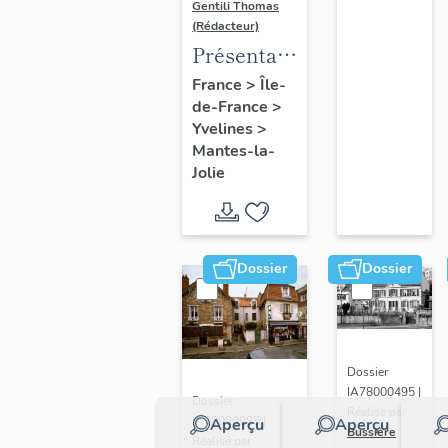
Gentili Thomas
(Rédacteur)
Présentation
de l'étude
France
>
Île-
de-France
>
Yvelines
>
Mantes-la-
Jolie
Dossier
Dossier
Dossier
IA78000495 |
Dossier
Réalisé par
IA78000985 |
Aperçu
Aperçu
Bussière
Réalisé par