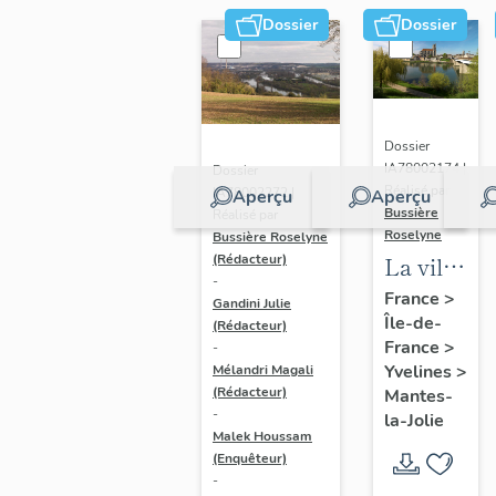
Dossier
Dossier
Dossier
IA78002174 |
Dossier
Réalisé par
IA78002272 |
Aperçu
Aperçu
Bussière
Réalisé par
Roselyne
Bussière Roselyne
La ville
(Rédacteur)
-
de
France
>
Gandini Julie
Île-de-
Mantes-
(Rédacteur)
France
>
-
la-Jolie
Yvelines
>
Mélandri Magali
(Rédacteur)
Mantes-
-
la-Jolie
Malek Houssam
(Enquêteur)
-