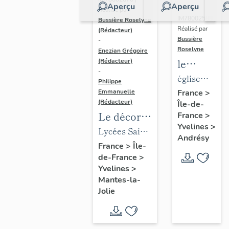
Aperçu
Aperçu
Dossier
Réalisé par
IM78002588 |
Bussière Roselyne
Réalisé par
(Rédacteur)
Bussière
-
Roselyne
Enezian Grégoire
le
(Rédacteur)
-
mobilier
église
Philippe
de
paroissiale
Emmanuelle
France
>
(Rédacteur)
Île-de-
l'église
Saint-
Le décor
France
>
Saint-
Germain
Yvelines
>
des lycées
Lycées Saint-
Germain-
Andrésy
de Mantes
Exupéry et
France
>
Île-
de-
de-France
>
Jean Rostand
Paris
Yvelines
>
(liste
Mantes-la-
supplémen
Jolie