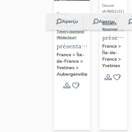
Dossier
IA78002133 |
Dossier
Réalisé par
IA78002210 |
Aperçu
Aperçu
Bussière
Réalisé par
Roselyne
Timery Joumana
présentat
(Rédacteur)
du
présentation
France
>
Île-de-
diagnostic
de l'étude
France
>
Île-
France
>
patrimonia
de-France
>
d'Elisabethville
Yvelines
Yvelines
>
urbain
Aubergenville
et
paysager
de
Seine-
Aval