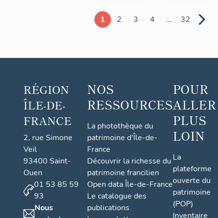
1
2
3
4
...
32
NOS
POUR
RÉGION
RESSOURCES
ALLER
ÎLE-DE-
PLUS
FRANCE
La photothèque du
LOIN
2, rue Simone
patrimoine d'Île-de-
Veil
France
La
93400 Saint-
Découvrir la richesse du
plateforme
Ouen
patrimoine francilien
ouverte du
01 53 85 59
Open data Île-de-France
patrimoine
93
Le catalogue des
(POP)
Nous
publications
Inventaire