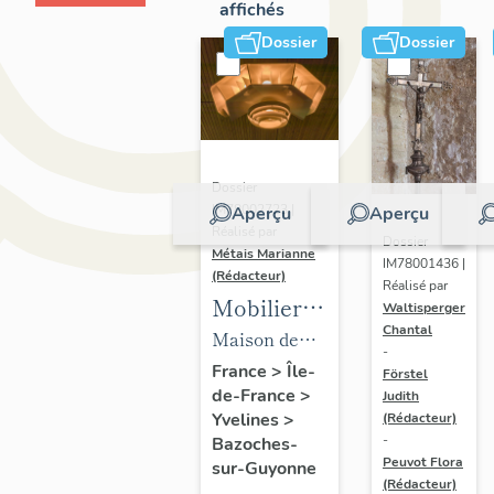
affichés
Dossier
Dossier
Dossier
IM78002723 |
Aperçu
Aperçu
Réalisé par
Dossier
Métais Marianne
IM78001436 |
(Rédacteur)
Réalisé par
Mobilier
Waltisperger
Chantal
de la
Maison de
-
maison
villégiature
France
>
Île-
Förstel
de-France
>
Louis
Judith
dite maison
Yvelines
>
(Rédacteur)
Carré
Louis Carré
-
Bazoches-
Peuvot Flora
sur-Guyonne
(Rédacteur)