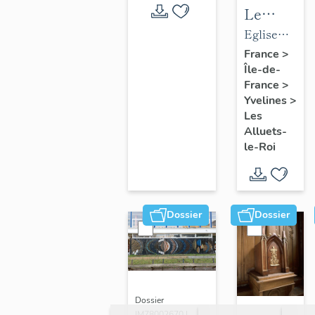
Le
mobilier
Eglise
de
paroissiale
France
>
Île-de-
l'église
Saint-
France
>
paroissial
Nicolas
Yvelines
>
Saint-
Les
Nicolas
Alluets-
le-Roi
Dossier
Dossier
Dossier
IM78002670 |