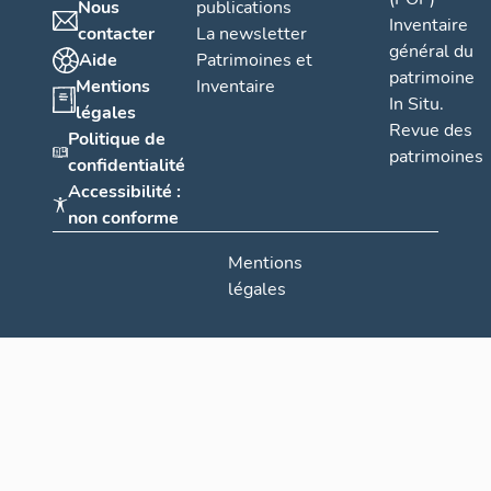
Nous
publications
Inventaire
contacter
La newsletter
général du
Aide
Patrimoines et
patrimoine
Mentions
Inventaire
In Situ.
légales
Revue des
Politique de
patrimoines
confidentialité
Accessibilité :
non conforme
Mentions
légales