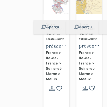
Dossier
Dossier
Aperçu
Aperçu
IA77000610 |
IA77000605 |
Réalisé par
Réalisé par
Förstel Judith
Förstel Judith
présentatio
présentation
de
de
France
>
France
>
Île-de-
l'étude
Île-de-
l'étude
France
>
France
>
du
du
Seine-et-
Seine-et-
patrimoine
patrimoine
Marne
>
Marne
>
de
de
Meaux
Melun
Meaux
Melun