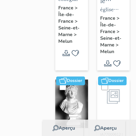
le
de la
Notre-
France
>
mobilier
église
Île-de-
collégiale
Dame
de
paroissiale
France
>
France
>
Notre-
Île-de-
l'église
Saint-
Seine-et-
France
>
Dame
Saint-
Aspais
Marne
>
Seine-et-
Melun
Aspais
Marne
>
Melun
Dossier
Dossier
Aperçu
Aperçu
Dossier
IA77000612 |