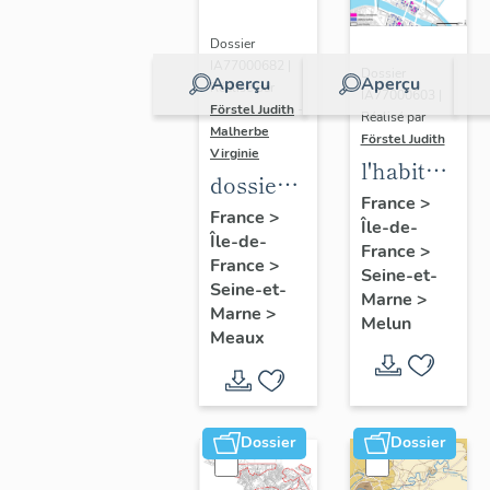
Dossier
IA77000682 |
Dossier
Aperçu
Aperçu
Réalisé par
IA77000603 |
Förstel Judith
-
Réalisé par
Malherbe
Förstel Judith
Virginie
l'habitat
dossier
à Melun
France
>
collectif
France
>
Île-de-
Île-de-
sur les
France
>
France
>
cours
Seine-et-
Seine-et-
Marne
>
communes
Marne
>
Melun
du
Meaux
Faubourg
Saint-
Nicolas
Dossier
Dossier