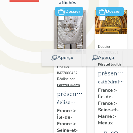
affichés
Dossier
Dossier
Dossier
IM77000251 |
Aperçu
Aperçu
Réalisé par
Förstel Judith
Dossier
présentatio
IM77000432 |
Réalisé par
du
cathédrale
Förstel Judith
mobilier
Saint-
France
>
présentation
Île-de-
de la
Etienne
du
église
France
>
cathédrale
mobilier
Seine-et-
paroissiale
France
>
de
Marne
>
Île-de-
de
Notre-
Meaux
Meaux
France
>
l'église
Dame du
Seine-et-