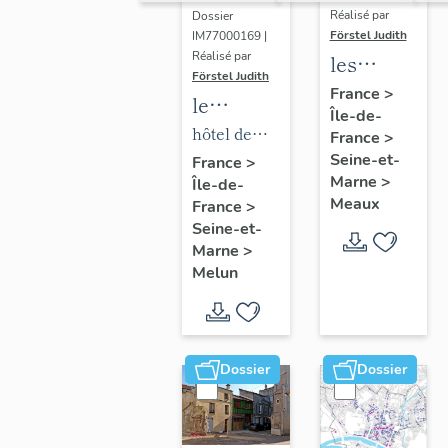
Réalisé par
Dossier
Förstel Judith
IM77000169 |
Réalisé par
les
Förstel Judith
maisons
France
>
le
Île-de-
et
mobilier
hôtel de
France
>
immeubles
de l'hôtel
Seine-et-
ville
France
>
de
Marne
>
Île-de-
de ville
Meaux
Meaux
France
>
Seine-et-
Marne
>
Melun
Dossier
Dossier