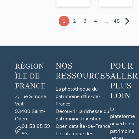
1
2
3
4
...
48
NOS
POUR
RÉGION
RESSOURCES
ALLER
ÎLE-DE-
PLUS
FRANCE
La photothèque du
LOIN
2, rue Simone
patrimoine d'Île-de-
Veil
France
La
93400 Saint-
Découvrir la richesse du
plateforme
Ouen
patrimoine francilien
ouverte du
01 53 85 59
Open data Île-de-France
patrimoine
93
Le catalogue des
(POP)