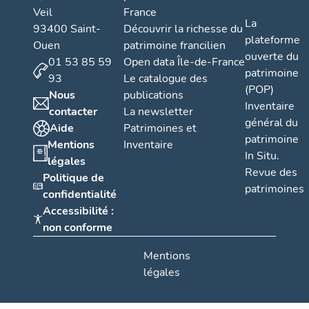
Veil
France
La
93400 Saint-
Découvrir la richesse du
plateforme
Ouen
patrimoine francilien
ouverte du
01 53 85 59
Open data Île-de-France
patrimoine
93
Le catalogue des
(POP)
Nous
publications
Inventaire
contacter
La newsletter
général du
Aide
Patrimoines et
patrimoine
Mentions
Inventaire
In Situ.
légales
Revue des
Politique de
patrimoines
confidentialité
Accessibilité :
non conforme
Mentions
légales