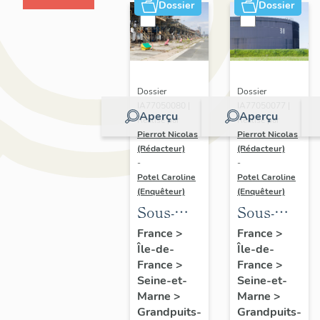
Dossier
Dossier
Dossier
Dossier
IA77050080 |
IA77050077 |
Aperçu
Aperçu
Réalisé par
Réalisé par
Pierrot Nicolas
Pierrot Nicolas
(Rédacteur)
(Rédacteur)
-
-
Potel Caroline
Potel Caroline
(Enquêteur)
(Enquêteur)
Sous-
Sous-
dossier 6
dossier 3
France
>
France
>
Île-de-
Île-de-
:
: unités
France
>
France
>
installations
de
Seine-et-
Seine-et-
de
stockage
Marne
>
Marne
>
chargement
de la
Grandpuits-
Grandpuits-