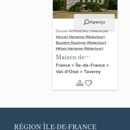
Aperçu
Dossier IA95000563 | Réalisé par
Mercier Marianne (Rédacteur)
-
Bussière Roselyne (Rédacteur)
-
Métais Marianne (Rédacteur)
Maison de
villégiature, dite
France
>
Île-de-France
>
Val-d'Oise
>
Taverny
château de Boissy
RÉGION
ÎLE-DE-FRANCE