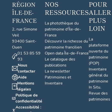
NOS
POUR
RÉGION
RESSOURCES
ALLER
ÎLE-DE-
PLUS
FRANCE
La photothèque du
LOIN
2, rue Simone
patrimoine d'Île-de-
Veil
France
La
93400 Saint-
Découvrir la richesse du
plateforme
Ouen
patrimoine francilien
ouverte du
01 53 85 59
Open data Île-de-France
patrimoine
93
Le catalogue des
(POP)
Nous
publications
Inventaire
contacter
La newsletter
général du
Aide
Patrimoines et
patrimoine
Mentions
Inventaire
In Situ.
légales
Revue des
Politique de
patrimoines
confidentialité
Accessibilité :