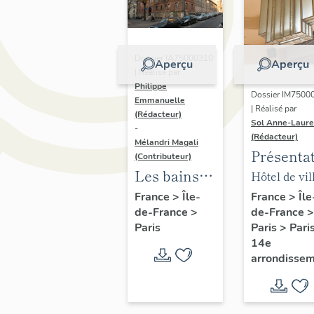
Dossier IA75000310
Aperçu
Aperçu
| Réalisé par
Philippe
Dossier IM7500
Emmanuelle
| Réalisé par
(Rédacteur)
Sol Anne-Laure
-
(Rédacteur)
Mélandri Magali
Présenta
(Contributeur)
du mobili
Les bains
Hôtel de vil
de la mai
douches
annexe
France
>
Île
France
>
Île-
de-France
>
de-France
>
annexe
municipaux
Paris
>
Pari
Paris
de la ville
14e
de Paris
arrondisse