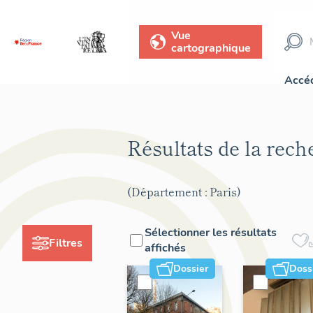
Vue
cartographique
Accéd
Résultats de la rec
(Département : Paris)
Sélectionner les résultats
Filtres
affichés
Dossier
Doss