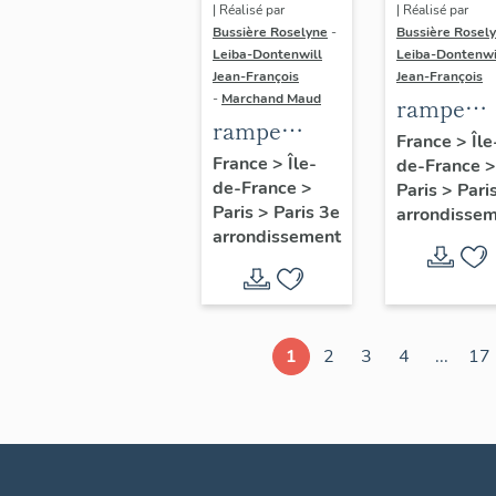
| Réalisé par
| Réalisé par
Bussière Roselyne
-
Bussière Rosel
Leiba-Dontenwill
Leiba-Dontenwi
Jean-François
Jean-François
-
Marchand Maud
rampe
rampe
d'appui,
France
>
Île
d'appui,
France
>
Île-
de-France
>
escalier 
de-France
>
escalier de
Paris
>
Pari
la maison
Paris
>
Paris 3e
arrondisse
la maison à
porte
arrondissement
porte
cochère
cochère
dite hôtel
(non étudié)
de Bence
(non étud
1
2
3
4
...
17