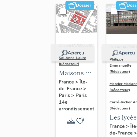
Dossier
Doss
Dossier IA75000261
Dossier IA7500
| Réalisé par
Aperçu
Aperçu
| Réalisé par
Sol Anne-Laure
Philippe
(Rédacteur)
Emmanuelle
Maisons-
(Rédacteur)
-
immeubles
France
>
Île-
Mercier Marian
de-France
>
(Rédacteur)
Paris
>
Paris
-
14e
Carré-Richer An
arrondissement
(Rédacteur)
Les lycée
parisiens
France
>
Île
de-France
>
Jean-Cla