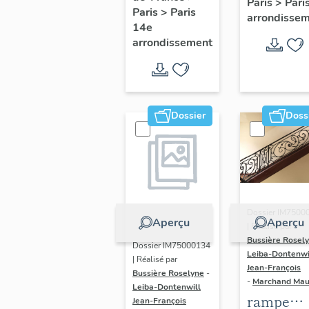
Paris
>
Pari
l' hôtel d
Paris
>
Paris
Adolescents
arrondisse
Sandrevil
14e
arrondissement
(non étud
Dossier
Doss
Dossier IM7500
Aperçu
Aperçu
| Réalisé par
Bussière Rosel
Dossier IM75000134
Leiba-Dontenwi
| Réalisé par
Jean-François
Bussière Roselyne
-
-
Marchand Ma
Leiba-Dontenwill
rampe
Jean-François