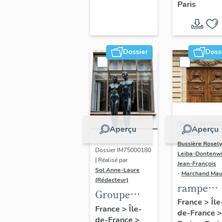
Paris
Dondel e
Roger
Dhuit
Dossier
Doss
Dossier IM7500
Aperçu
Aperçu
| Réalisé par
Bussière Rosel
Dossier IM75000180
Leiba-Dontenwi
| Réalisé par
Jean-François
Sol Anne-Laure
-
Marchand Ma
(Rédacteur)
rampe
Groupe
d'appui,
France
>
Île
sculpté :
France
>
Île-
de-France
>
escalier 
de-France
>
Les