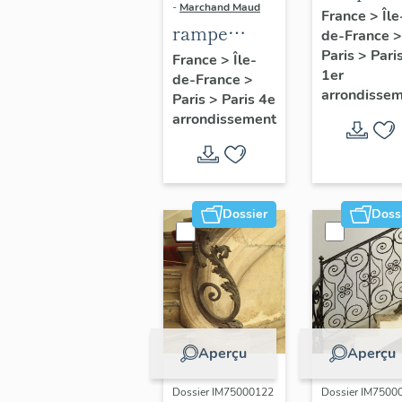
-
Marchand Maud
d'appui,
France
>
Île
rampe
de-France
>
escalier 
d'appui,
Paris
>
Pari
France
>
Île-
la maison
1er
de-France
>
escalier de
porte
arrondisse
Paris
>
Paris 4e
la maison à
cochère
arrondissement
porte
(non étud
cochère
dite hôtel
Charpentier
Dossier
Doss
(non étudié)
Aperçu
Aperçu
Dossier IM75000122
Dossier IM7500