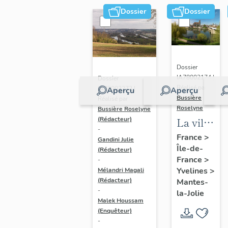
Dossier
Dossier
Dossier
IA78002174 |
Dossier
Réalisé par
IA78002272 |
Aperçu
Aperçu
Bussière
Réalisé par
Roselyne
Bussière Roselyne
La ville
(Rédacteur)
-
de
France
>
Gandini Julie
Île-de-
Mantes-
(Rédacteur)
France
>
-
la-Jolie
Yvelines
>
Mélandri Magali
(Rédacteur)
Mantes-
-
la-Jolie
Malek Houssam
(Enquêteur)
-