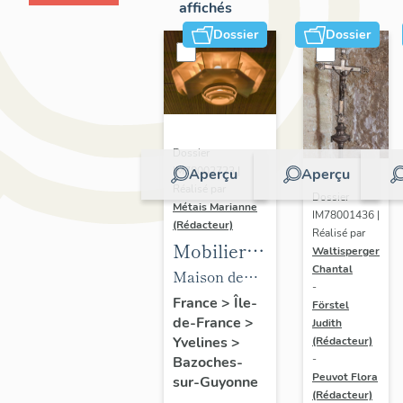
affichés
Dossier
Dossier
Dossier
IM78002723 |
Aperçu
Aperçu
Réalisé par
Dossier
Métais Marianne
IM78001436 |
(Rédacteur)
Réalisé par
Mobilier
Waltisperger
Chantal
de la
Maison de
-
maison
villégiature
France
>
Île-
Förstel
de-France
>
Louis
Judith
dite maison
Yvelines
>
(Rédacteur)
Carré
Louis Carré
-
Bazoches-
Peuvot Flora
sur-Guyonne
(Rédacteur)