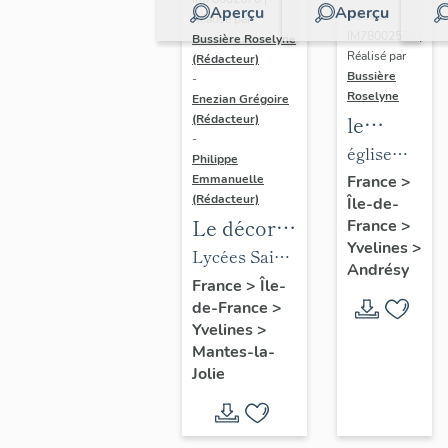
Aperçu
Aperçu
Dossier
Réalisé par
IM78002588 |
Bussière Roselyne
Réalisé par
(Rédacteur)
Bussière
-
Roselyne
Enezian Grégoire
le
(Rédacteur)
-
mobilier
église
Philippe
de
paroissiale
Emmanuelle
France
>
(Rédacteur)
Île-de-
l'église
Saint-
Le décor
France
>
Saint-
Germain
Yvelines
>
des lycées
Lycées Saint-
Germain-
Andrésy
de Mantes
Exupéry et
France
>
Île-
de-
de-France
>
Jean Rostand
Paris
Yvelines
>
(liste
Mantes-la-
supplémen
Jolie