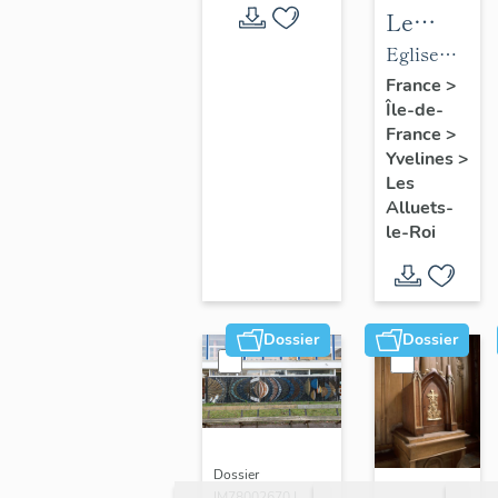
Le
mobilier
Eglise
de
paroissiale
France
>
Île-de-
l'église
Saint-
France
>
paroissial
Nicolas
Yvelines
>
Saint-
Les
Nicolas
Alluets-
le-Roi
Dossier
Dossier
Dossier
IM78002670 |