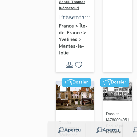
Gentili Thomas
(Rédacteur)
Présentation
de l'étude
France
>
Île-
de-France
>
Yvelines
>
Mantes-la-
Jolie
Dossier
Dossier
Dossier
IA78000495 |
Dossier
Réalisé par
IA78000985 |
Aperçu
Aperçu
Bussière
Réalisé par