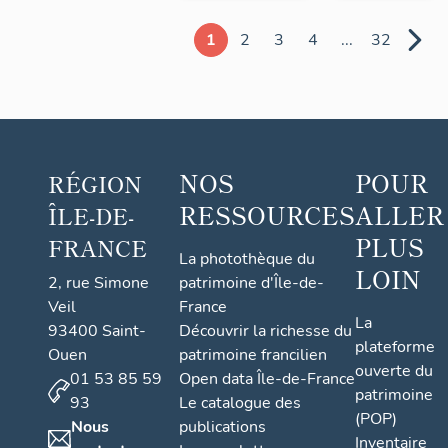
1
2
3
4
...
32
NOS
POUR
RÉGION
RESSOURCES
ALLER
ÎLE-DE-
PLUS
FRANCE
La photothèque du
LOIN
2, rue Simone
patrimoine d'Île-de-
Veil
France
La
93400 Saint-
Découvrir la richesse du
plateforme
Ouen
patrimoine francilien
ouverte du
01 53 85 59
Open data Île-de-France
patrimoine
93
Le catalogue des
(POP)
Nous
publications
Inventaire