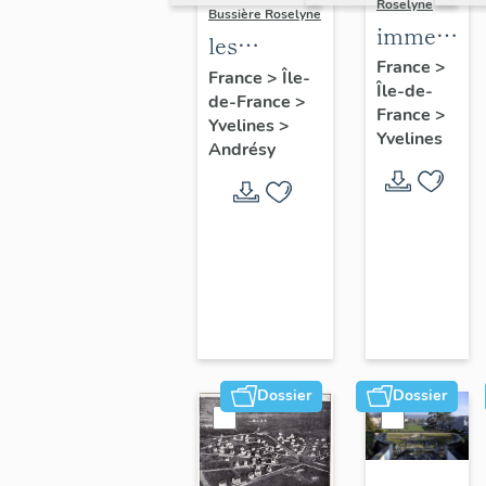
Roselyne
Bussière Roselyne
immeubles
les
maisons,
France
>
immeubles,
France
>
Île-
Île-de-
fermes
de-France
>
maisons et
France
>
Yvelines
>
fermes du
Yvelines
Andrésy
canton
d'Andrésy
Dossier
Dossier