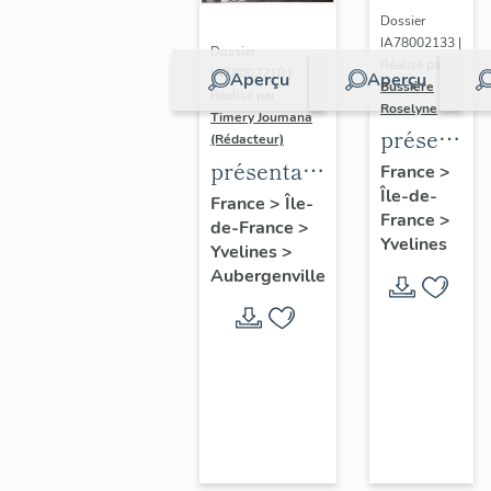
Dossier
IA78002133 |
Dossier
Réalisé par
IA78002210 |
Aperçu
Aperçu
Bussière
Réalisé par
Roselyne
Timery Joumana
présentat
(Rédacteur)
du
présentation
France
>
Île-de-
diagnostic
de l'étude
France
>
Île-
France
>
patrimonia
de-France
>
d'Elisabethville
Yvelines
Yvelines
>
urbain
Aubergenville
et
paysager
de
Seine-
Aval