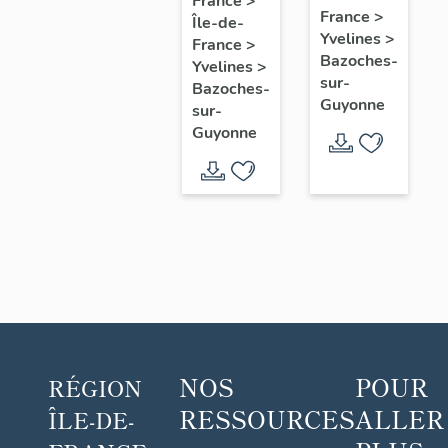
France
>
France
>
Île-de-
Louis
dite
villégiature
Yvelines
>
France
>
Carré
maison
dite
Bazoches-
Yvelines
>
Louis
maison
sur-
Bazoches-
Guyonne
Carré
Louis
sur-
Guyonne
Carré
NOS
POUR
RÉGION
RESSOURCES
ALLER
ÎLE-DE-