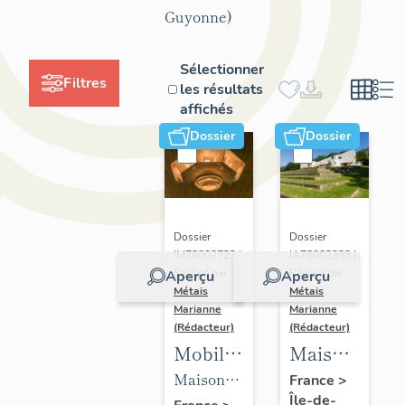
Guyonne)
Sélectionner
Filtres
les résultats
affichés
Dossier
Dossier
Dossier
Dossier
IM78002723 |
IA78002338 |
Réalisé par
Réalisé par
Aperçu
Aperçu
Métais
Métais
Marianne
Marianne
(Rédacteur)
(Rédacteur)
Mobilier
Maison
de la
de
Maison
France
>
Île-de-
maison
villégiature
de