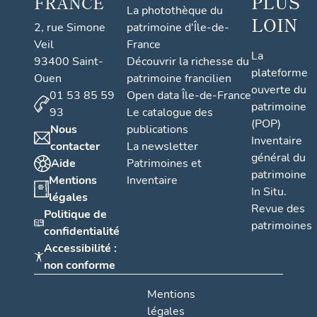
PLUS
FRANCE
La photothèque du
LOIN
2, rue Simone
patrimoine d'Île-de-
Veil
France
La
93400 Saint-
Découvrir la richesse du
plateforme
Ouen
patrimoine francilien
ouverte du
01 53 85 59
Open data Île-de-France
patrimoine
93
Le catalogue des
(POP)
Nous
publications
Inventaire
contacter
La newsletter
général du
Aide
Patrimoines et
patrimoine
Mentions
Inventaire
In Situ.
légales
Revue des
Politique de
patrimoines
confidentialité
Accessibilité :
non conforme
Mentions
légales