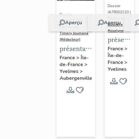
Dossier
IA78002133 |
Dossier
Réalisé par
IA78002210 |
Aperçu
Aperçu
Bussière
Réalisé par
Roselyne
Timery Joumana
présentat
(Rédacteur)
du
présentation
France
>
Île-de-
diagnostic
de l'étude
France
>
Île-
France
>
patrimonia
de-France
>
d'Elisabethville
Yvelines
Yvelines
>
urbain
Aubergenville
et
paysager
de
Seine-
Aval