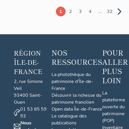
1
2
3
4
...
32
NOS
POUR
RÉGION
RESSOURCES
ALLER
ÎLE-DE-
PLUS
FRANCE
La photothèque du
LOIN
2, rue Simone
patrimoine d'Île-de-
Veil
France
La
93400 Saint-
Découvrir la richesse du
plateforme
Ouen
patrimoine francilien
ouverte du
01 53 85 59
Open data Île-de-France
patrimoine
93
Le catalogue des
(POP)
Nous
publications
Inventaire