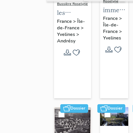
Roselyne
Bussière Roselyne
immeubles
les
maisons,
France
>
immeubles,
France
>
Île-
Île-de-
fermes
de-France
>
maisons et
France
>
Yvelines
>
fermes du
Yvelines
Andrésy
canton
d'Andrésy
Dossier
Dossier