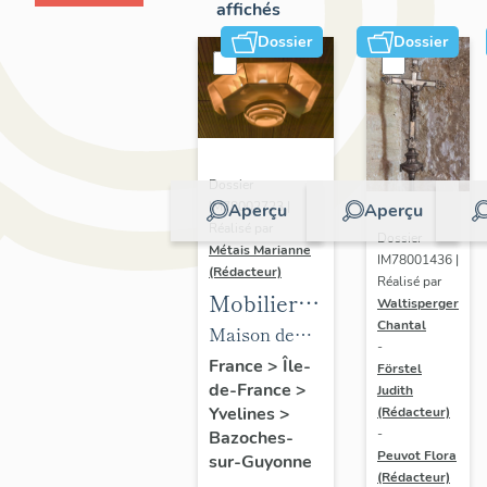
affichés
Dossier
Dossier
Dossier
IM78002723 |
Aperçu
Aperçu
Réalisé par
Dossier
Métais Marianne
IM78001436 |
(Rédacteur)
Réalisé par
Mobilier
Waltisperger
Chantal
de la
Maison de
-
maison
villégiature
France
>
Île-
Förstel
de-France
>
Louis
Judith
dite maison
Yvelines
>
(Rédacteur)
Carré
Louis Carré
-
Bazoches-
Peuvot Flora
sur-Guyonne
(Rédacteur)