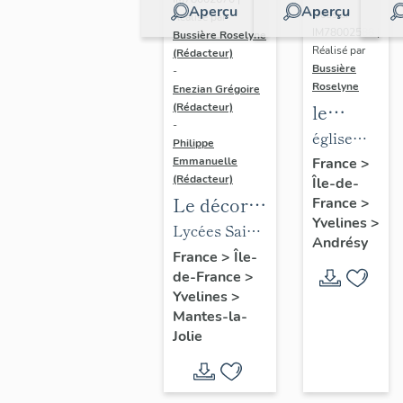
Aperçu
Aperçu
Dossier
Réalisé par
IM78002588 |
Bussière Roselyne
Réalisé par
(Rédacteur)
Bussière
-
Roselyne
Enezian Grégoire
le
(Rédacteur)
-
mobilier
église
Philippe
de
paroissiale
Emmanuelle
France
>
(Rédacteur)
Île-de-
l'église
Saint-
Le décor
France
>
Saint-
Germain
Yvelines
>
des lycées
Lycées Saint-
Germain-
Andrésy
de Mantes
Exupéry et
France
>
Île-
de-
de-France
>
Jean Rostand
Paris
Yvelines
>
(liste
Mantes-la-
supplémen
Jolie