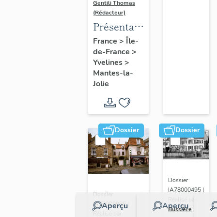
Gentili Thomas
(Rédacteur)
Présentation
de l'étude
France
>
Île-
de-France
>
Yvelines
>
Mantes-la-
Jolie
Dossier
Dossier
Dossier
IA78000495 |
Dossier
Réalisé par
IA78000985 |
Aperçu
Aperçu
Bussière
Réalisé par