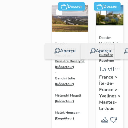
Dossier
Dossier
Dossier
IA78002174 |
Dossier
Réalisé par
IA78002272 |
Aperçu
Aperçu
Bussière
Réalisé par
Roselyne
Bussière Roselyne
La ville
(Rédacteur)
-
de
France
>
Gandini Julie
Île-de-
Mantes-
(Rédacteur)
France
>
-
la-Jolie
Yvelines
>
Mélandri Magali
(Rédacteur)
Mantes-
-
la-Jolie
Malek Houssam
(Enquêteur)
-