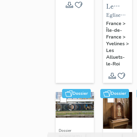
Le
mobilier
Eglise
de
paroissiale
France
>
Île-de-
l'église
Saint-
France
>
paroissial
Nicolas
Yvelines
>
Saint-
Les
Nicolas
Alluets-
le-Roi
Dossier
Dossier
Dossier
IM78002670 |