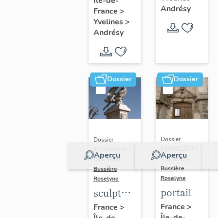
Île-de-
n°2
de Naïm
Andrésy
France
>
Yvelines
>
Andrésy
Dossier
Dossier
Dossier
Dossier
IM78002577 |
IM78002456 |
Aperçu
Aperçu
Réalisé par
Réalisé par
Bussière
Bussière
Roselyne
Roselyne
portail
sculpture
: Victoire
France
>
France
>
Île-de-
Île-de-