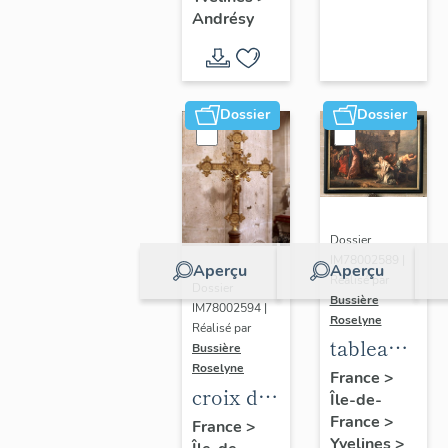
Germain-
d'Andrésy
Andrésy
de-Paris
(liste
supplémentaire)
Dossier
Dossier
Dossier
IM78002589 |
Aperçu
Aperçu
Réalisé par
Dossier
Bussière
IM78002594 |
Roselyne
Réalisé par
tableau :
Bussière
Roselyne
Le
France
>
croix de
Île-de-
Christ et
procession
France
>
France
>
la veuve
Yvelines
>