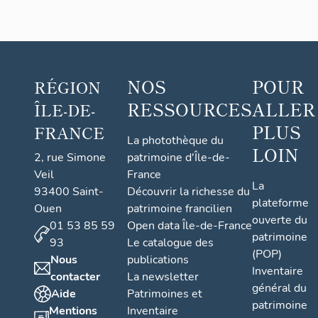
NOS
POUR
RÉGION
RESSOURCES
ALLER
ÎLE-DE-
PLUS
FRANCE
La photothèque du
LOIN
2, rue Simone
patrimoine d'Île-de-
Veil
France
La
93400 Saint-
Découvrir la richesse du
plateforme
Ouen
patrimoine francilien
ouverte du
01 53 85 59
Open data Île-de-France
patrimoine
93
Le catalogue des
(POP)
Nous
publications
Inventaire
contacter
La newsletter
général du
Aide
Patrimoines et
patrimoine
Mentions
Inventaire