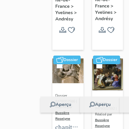
jouant
France
>
France
>
de la
Yvelines
>
Yvelines
>
trompette
Andrésy
Andrésy
Dossier
Dossier
Dossier
IM78002586 |
Dossier
Aperçu
Aperçu
Réalisé par
IM78002592 |
Bussière
Réalisé par
Roselyne
Bussière
chapiteau
Roselyne