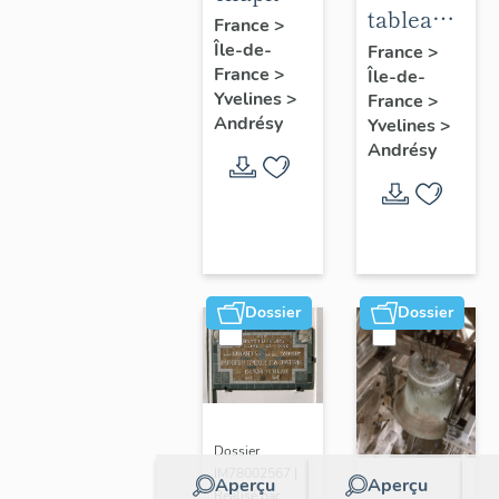
tableau :
:
France
>
Adoration
Île-de-
acrobate
France
>
France
>
Île-de-
des
Yvelines
>
France
>
bergers
Andrésy
Yvelines
>
Andrésy
Dossier
Dossier
Dossier
IM78002567 |
Aperçu
Aperçu
Réalisé par