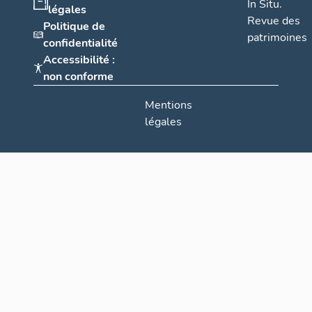
In Situ.
légales
Revue des
Politique de
patrimoines
confidentialité
Accessibilité :
non conforme
Mentions
légales