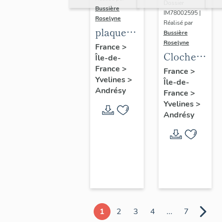
Dossier
Bussière
IM78002595 |
Roselyne
Réalisé par
plaque
Bussière
Roselyne
commémorative
France
>
Cloche
Île-de-
des
dite
France
>
France
>
instituteurs
Yvelines
>
Île-de-
Germaine,
de Seine
Andrésy
France
>
Napoléonne
et Oise
Yvelines
>
Eugénie
Andrésy
1
2
3
4
...
7