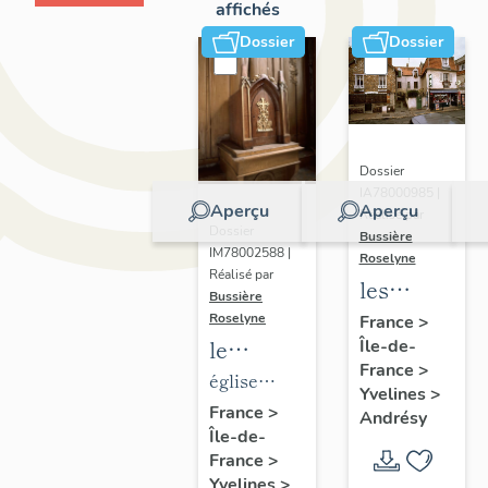
affichés
Dossier
Dossier
Dossier
IA78000985 |
Aperçu
Aperçu
Réalisé par
Dossier
Bussière
IM78002588 |
Roselyne
Réalisé par
les
Bussière
immeubles,
Roselyne
France
>
le
Île-de-
maisons
France
>
mobilier
et
église
Yvelines
>
de
fermes
paroissiale
France
>
Andrésy
Île-de-
l'église
du
Saint-
France
>
Saint-
canton
Germain
Yvelines
>